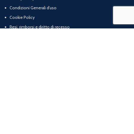
Condizioni Generali d’uso
Cookie Policy
Resi, rimborsi e diritto di recesso
Termini e condizioni di vendita
Chi Siamo
Contatti
Marig srl | Zona artigianale loc. Cognulo, 13 - 84078 Vallo della Lucania (SA) |
P.iva: 05832120652 | R.E.A: SA – 477319
web agency
ArtProject.it
Shop
Wishlist
0
items
Cart