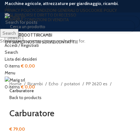
Macchine agricole, attrezzature per giardinaggio, ricambi.
PRIVACY POLICY
CONDIZIONI GENERALI D’USO
COOKIE POLICY
RESI, RIMBORSI E DIRITTO DI RECESSO
TERMINI E CONDIZIONI DI VENDITA
Search
HOME
PRODOTTI
RICAMBI
Search
Start typing to see posts you are looking for.
CHI SIAMO
I NOSTRI SERVIZI
CONTATTI
Accedi / Registrati
Search
Lista dei desideri
Click to enlarge
0
items
€
0,00
Menu
Home
Ricambi
Echo
potatori
PP 2620 es
0
items
€
0,00
Carburatore
Back to products
Carburatore
€
79,00