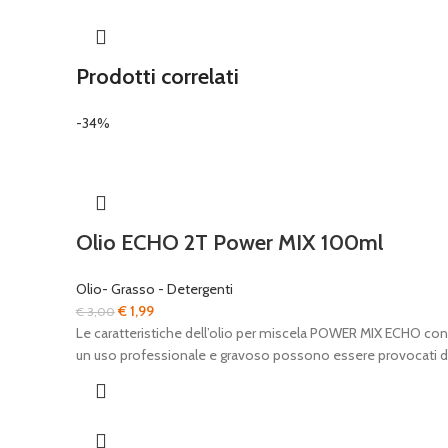
Prodotti correlati
-34%
Olio ECHO 2T Power MIX 100ml
Olio- Grasso - Detergenti
Il
Il
€
1,99
€
3,00
prezzo
prezzo
Le caratteristiche dell’olio per miscela POWER MIX ECHO co
originale
attuale
un uso professionale e gravoso possono essere provocati d
era:
è:
€ 3,00.
€ 1,99.