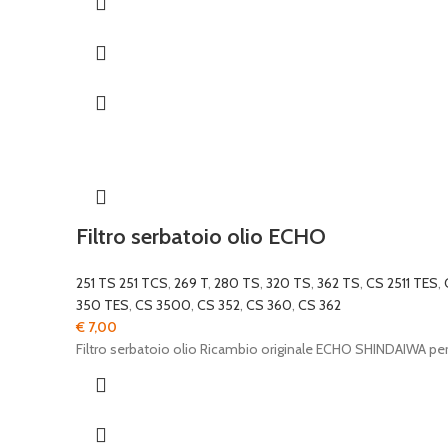
€ 25,00.
€ 15,00.
Filtro serbatoio olio ECHO
251 TS 251 TCS
,
269 T
,
280 TS
,
320 TS
,
362 TS
,
CS 2511 TES
,
350 TES
,
CS 3500
,
CS 352
,
CS 360
,
CS 362
€
7,00
Filtro serbatoio olio Ricambio originale ECHO SHINDAIWA p