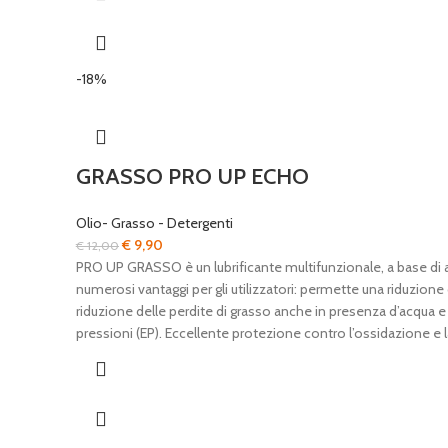
-18%
GRASSO PRO UP ECHO
Olio- Grasso - Detergenti
Il
Il
€
9,90
€
12,00
prezzo
prezzo
PRO UP GRASSO è un lubrificante multifunzionale, a base di a
originale
attuale
numerosi vantaggi per gli utilizzatori: permette una riduzi
era:
è:
riduzione delle perdite di grasso anche in presenza d’acqua e 
€ 12,00.
€ 9,90.
pressioni (EP). Eccellente protezione contro l’ossidazione e la 