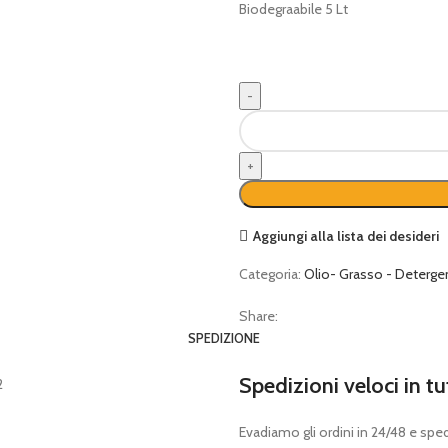
Biodegraabile 5 Lt
OLIO
protettivo
catena
ROIL
5Lt
quantità
Aggiungi alla lista dei desideri
Categoria:
Olio- Grasso - Deterge
Share:
SPEDIZIONE
Spedizioni veloci in tu
Evadiamo gli ordini in 24/48 e spedia