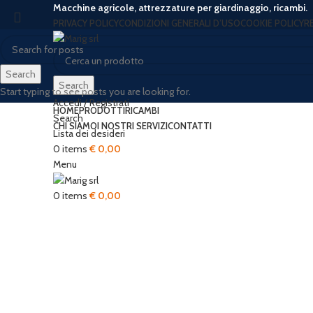
Macchine agricole, attrezzature per giardinaggio, ricambi.
PRIVACY POLICY
CONDIZIONI GENERALI D’USO
COOKIE POLICY
R
Search
Search
Start typing to see posts you are looking for.
Accedi / Registrati
HOME
PRODOTTI
RICAMBI
Search
CHI SIAMO
I NOSTRI SERVIZI
CONTATTI
Lista dei desideri
0
items
€
0,00
Menu
Click to enlarge
0
items
€
0,00