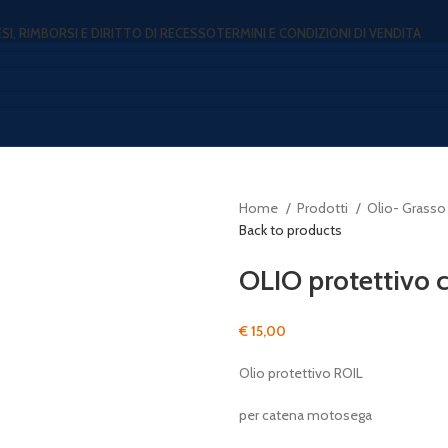
ESI, RIMBORSI E DIRITTO DI RECESSO
TERMINI E CONDIZIONI DI VENDITA
Home
Prodotti
Olio- Grasso
Back to products
OLIO protettivo 
€
15,00
Olio protettivo ROIL
per catena motosega