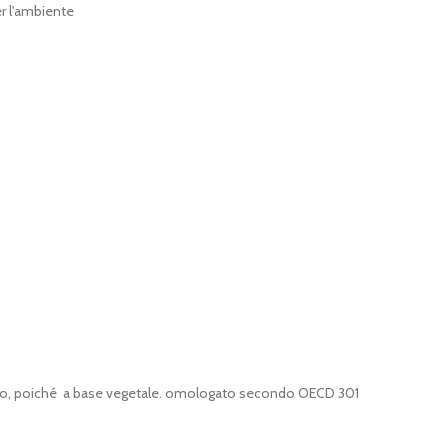
r l'ambiente
empo, poiché a base vegetale. omologato secondo OECD 301