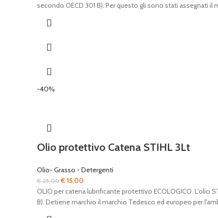
originale
attuale
secondo OECD 301 B). Per questo gli sono stati assegnati il
era:
è:
€ 40,00.
€ 20,00.
-40%
Olio protettivo Catena STIHL 3Lt
Olio- Grasso - Detergenti
Il
Il
€
15,00
€
25,00
prezzo
prezzo
OLIO per catena lubrificante protettivo ECOLOGICO. L'olio
originale
attuale
B). Detiene marchio il marchio Tedesco ed europeo per l'
era:
è: