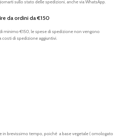
ornarti sullo stato delle spedizioni, anche via WhatsApp.
ire da ordini da €150
 di minimo €150, le spese di spedizione non vengono
 costi di spedizione aggiuntivi.
te e in brevissimo tempo, poiché a base vegetale ( omologato