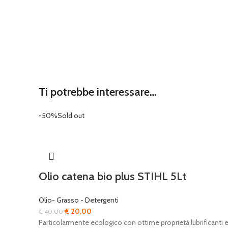
Ti potrebbe interessare…
-50%
Sold out
Olio catena bio plus STIHL 5Lt
Olio- Grasso - Detergenti
Il
Il
€
20,00
€
40,00
prezzo
prezzo
Particolarmente ecologico con ottime proprietà lubrificanti