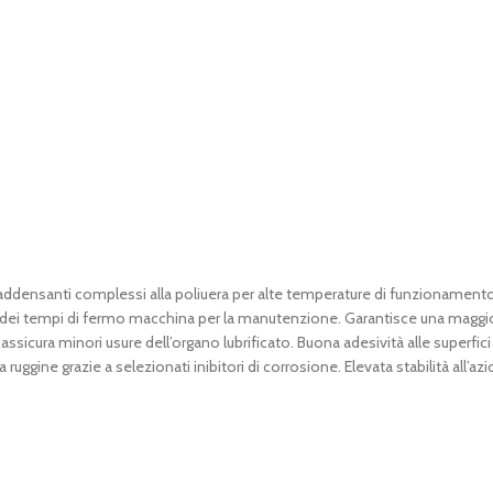
ddensanti complessi alla poliuera per alte temperature di funzionamento 
one dei tempi di fermo macchina per la manutenzione. Garantisce una magg
assicura minori usure dell’organo lubrificato. Buona adesività alle superfic
ruggine grazie a selezionati inibitori di corrosione. Elevata stabilità all’a