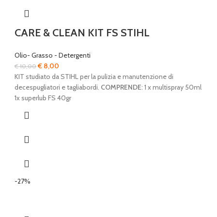
CARE & CLEAN KIT FS STIHL
Olio- Grasso - Detergenti
Il
Il
€
8,00
€
10,00
prezzo
prezzo
KIT studiato da STIHL per la pulizia e manutenzione di
originale
attuale
decespugliatori e tagliabordi.
COMPRENDE
: 1 x multispray 50ml
era:
è:
1x superlub FS 40gr
€ 10,00.
€ 8,00.
-27%