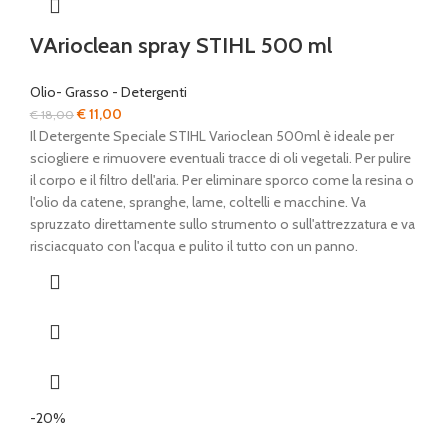
VArioclean spray STIHL 500 ml
Olio- Grasso - Detergenti
Il
Il
€
11,00
€
18,00
prezzo
prezzo
Il Detergente Speciale STIHL Varioclean 500ml è ideale per
originale
attuale
sciogliere e rimuovere eventuali tracce di oli vegetali. Per pulire
era:
è:
il corpo e il filtro dell'aria. Per eliminare sporco come la resina o
€ 18,00.
€ 11,00.
l'olio da catene, spranghe, lame, coltelli e macchine. Va
spruzzato direttamente sullo strumento o sull'attrezzatura e va
risciacquato con l'acqua e pulito il tutto con un panno.
-20%