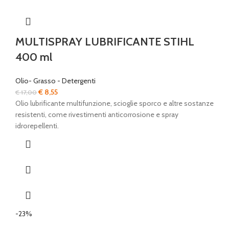
MULTISPRAY LUBRIFICANTE STIHL
400 ml
Olio- Grasso - Detergenti
Il
Il
€
8,55
€
17,00
prezzo
prezzo
Olio lubrificante multifunzione, scioglie sporco e altre sostanze
originale
attuale
resistenti, come rivestimenti anticorrosione e spray
era:
è:
idrorepellenti.
€ 17,00.
€ 8,55.
-23%