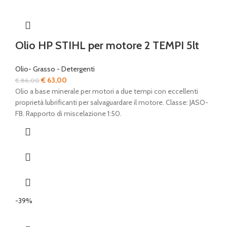
Olio HP STIHL per motore 2 TEMPI 5lt
Olio- Grasso - Detergenti
Il
Il
€
63,00
€
86,00
prezzo
prezzo
Olio a base minerale per motori a due tempi con eccellenti
originale
attuale
proprietà lubrificanti per salvaguardare il motore. Classe: JASO-
era:
è:
FB. Rapporto di miscelazione 1:50.
€ 86,00.
€ 63,00.
-39%