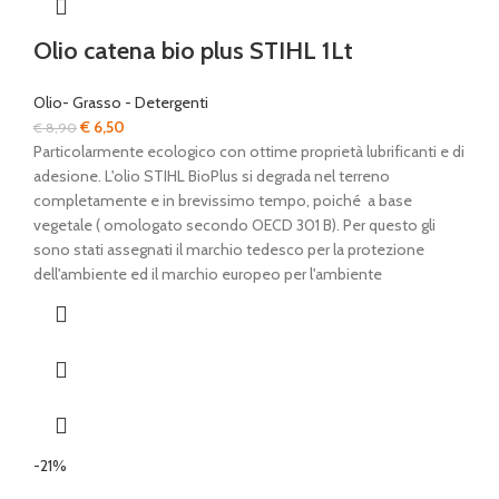
Olio catena bio plus STIHL 1Lt
Olio- Grasso - Detergenti
Il
Il
€
6,50
€
8,90
prezzo
prezzo
Particolarmente ecologico con ottime proprietà lubrificanti e di
originale
attuale
adesione. L'olio STIHL BioPlus si degrada nel terreno
era:
è:
completamente e in brevissimo tempo, poiché a base
€ 8,90.
€ 6,50.
vegetale ( omologato secondo OECD 301 B). Per questo gli
sono stati assegnati il marchio tedesco per la protezione
dell'ambiente ed il marchio europeo per l'ambiente
-21%