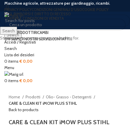
Macchine agricole, attrezzature per giardinaggio, ricambi.
PRIVACY POLICY
CONDIZIONI GENERALI D’USO
COOKIE POLICY
RESI, RIMBORSI E DIRITTO DI RECESSO
TERMINI E CONDIZIONI DI VENDITA
Search
HOME
PRODOTTI
RICAMBI
Search
Start typing to see posts you are looking for.
CHI SIAMO
I NOSTRI SERVIZI
CONTATTI
Accedi / Registrati
Sold out
New
Search
Lista dei desideri
0
items
€
0,00
Menu
Click to enlarge
0
items
€
0,00
Home
Prodotti
Olio- Grasso - Detergenti
CARE & CLEAN KIT iMOW PLUS STIHL
Back to products
CARE & CLEAN KIT iMOW PLUS STIHL