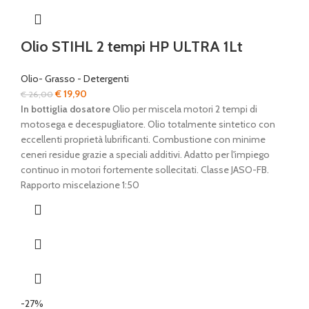
Olio STIHL 2 tempi HP ULTRA 1Lt
Olio- Grasso - Detergenti
Il
Il
€
19,90
€
26,00
prezzo
prezzo
In bottiglia dosatore
Olio per miscela motori 2 tempi di
originale
attuale
motosega e decespugliatore. Olio totalmente sintetico con
era:
è:
eccellenti proprietà lubrificanti. Combustione con minime
€ 26,00.
€ 19,90.
ceneri residue grazie a speciali additivi. Adatto per l'impiego
continuo in motori fortemente sollecitati. Classe JASO-FB.
Rapporto miscelazione 1:50
-27%