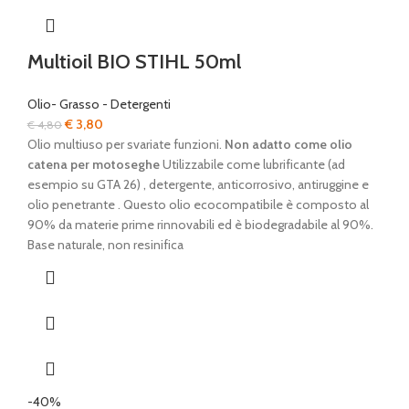
Multioil BIO STIHL 50ml
Olio- Grasso - Detergenti
Il
Il
€
3,80
€
4,80
prezzo
prezzo
Olio multiuso per svariate funzioni.
Non adatto come olio
originale
attuale
catena per motoseghe
Utilizzabile come lubrificante (ad
era:
è:
esempio su GTA 26) , detergente, anticorrosivo, antiruggine e
€ 4,80.
€ 3,80.
olio penetrante . Questo olio ecocompatibile è composto al
90% da materie prime rinnovabili ed è biodegradabile al 90%.
Base naturale, non resinifica
-40%