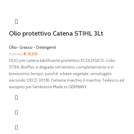
Olio protettivo Catena STIHL 3Lt
Olio- Grasso - Detergenti
Il
Il
€
15,00
€
25,00
prezzo
prezzo
OLIO per catena lubrificante protettivo ECOLOGICO. L'olio
originale
attuale
STIHL BioPlus si degrada nel terreno completamente e in
era:
è:
brevissimo tempo, poiché a base vegetale. omologato
€ 25,00.
€ 15,00.
secondo OECD 301 B). Detiene marchio il marchio Tedesco ed
europeo per l'ambiente Made in GERMANY