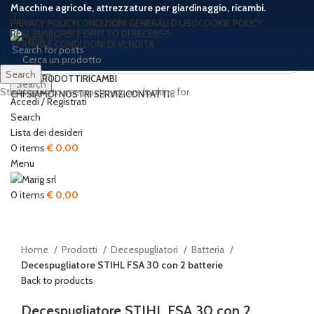
Macchine agricole, attrezzature per giardinaggio, ricambi.
PRIVACY POLICY
CONDIZIONI GENERALI D’USO
COOKIE POLICY
RESI, RIMBORSI E DIRITTO DI RECESSO
TERMINI E CONDIZIONI DI VENDITA
Search
HOME
PRODOTTI
RICAMBI
Search
Start typing to see posts you are looking for.
CHI SIAMO
I NOSTRI SERVIZI
CONTATTI
Accedi / Registrati
Search
Lista dei desideri
0
items
€
0,00
Menu
Click to enlarge
0
items
€
0,00
Home
Prodotti
Decespugliatori
Batteria
Decespugliatore STIHL FSA 30 con 2 batterie
Back to products
Decespugliatore STIHL FSA 30 con 2