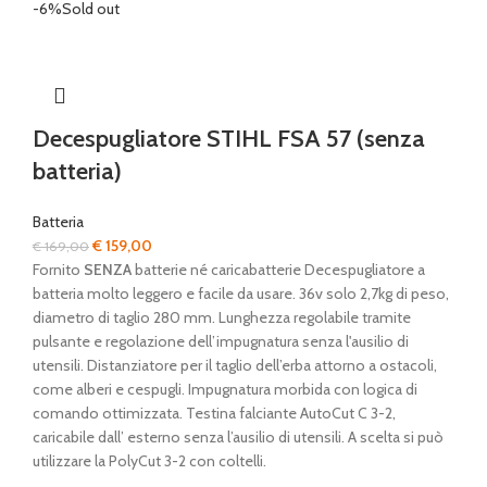
-6%
Sold out
Decespugliatore STIHL FSA 57 (senza
batteria)
Batteria
Il
Il
€
159,00
€
169,00
prezzo
prezzo
Fornito
SENZA
batterie né caricabatterie Decespugliatore a
originale
attuale
batteria molto leggero e facile da usare. 36v solo 2,7kg di peso,
era:
è:
diametro di taglio 280 mm. Lunghezza regolabile tramite
€ 169,00.
€ 159,00.
pulsante e regolazione dell’impugnatura senza l'ausilio di
utensili. Distanziatore per il taglio dell’erba attorno a ostacoli,
come alberi e cespugli. Impugnatura morbida con logica di
comando ottimizzata. Testina falciante AutoCut C 3-2,
caricabile dall’ esterno senza l’ausilio di utensili. A scelta si può
utilizzare la PolyCut 3-2 con coltelli.