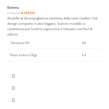
Batteria
Il
Il
€
169,00
€
356,00
prezzo
prezzo
Modello di decespugliatore a batteria della serie Garden+ Dal
originale
attuale
design compatto e ultra-leggero. Questo modello si
era:
è:
caratterizza per l’ottima ergonomia e l’elevato comfort di
€ 356,00.
€ 169,00.
utilizzo.
Tensione (V)
40
Peso a secco (Kg)
2.4