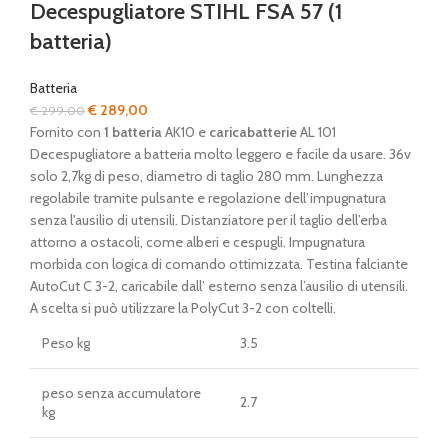
Decespugliatore STIHL FSA 57 (1
batteria)
Batteria
Il
Il
€
289,00
€
299,00
prezzo
prezzo
Fornito con
1 batteria
AK10 e
caricabatterie
AL 101
originale
attuale
Decespugliatore a batteria molto leggero e facile da usare. 36v
era:
è:
solo 2,7kg di peso, diametro di taglio 280 mm. Lunghezza
€ 299,00.
€ 289,00.
regolabile tramite pulsante e regolazione dell’impugnatura
senza l'ausilio di utensili. Distanziatore per il taglio dell’erba
attorno a ostacoli, come alberi e cespugli. Impugnatura
morbida con logica di comando ottimizzata. Testina falciante
AutoCut C 3-2, caricabile dall’ esterno senza l’ausilio di utensili.
A scelta si può utilizzare la PolyCut 3-2 con coltelli.
Peso kg
3.5
peso senza accumulatore
2.7
kg