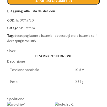
AGGIUNGI AL CARRELLO
Aggiungi alla lista dei desideri
COD:
fa100115720
Categoria:
Batteria
Tag:
decespugliatore a batteria
,
decespugliatore batteria stihl
,
decespugliatori stihl
Share:
DESCRIZIONE
SPEDIZIONE
Descrizione
Tensione nominale
10,8 V
Peso
2,3 kg
Spedizione