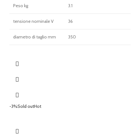
Peso kg
3.1
tensione nominale V
36
diametro di taglio mm
350
-3%
Sold out
Hot