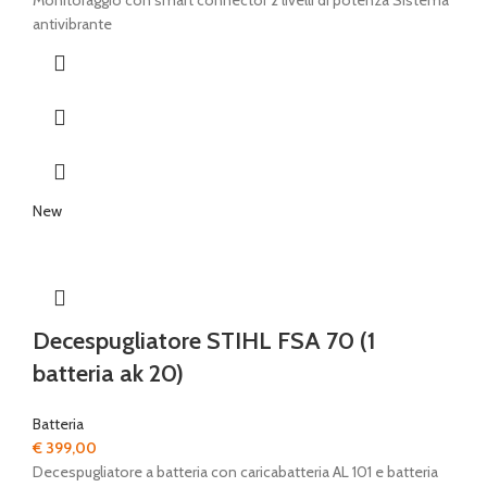
Monitoraggio con smart connector 2 livelli di potenza Sistema
antivibrante
New
Decespugliatore STIHL FSA 70 (1
batteria ak 20)
Batteria
€
399,00
Decespugliatore a batteria con caricabatteria AL 101 e batteria