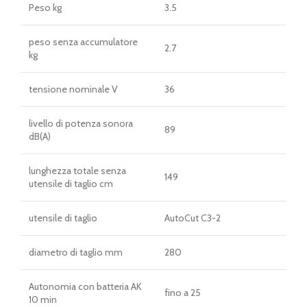
Peso kg
3.5
peso senza accumulatore
2.7
kg
tensione nominale V
36
livello di potenza sonora
89
dB(A)
lunghezza totale senza
149
utensile di taglio cm
utensile di taglio
AutoCut C3-2
diametro di taglio mm
280
Autonomia con batteria AK
fino a 25
10 min