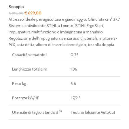
Scoppio
Il
Il
€
699,00
€
819,00
prezzo
prezzo
Attrezzo ideale per agricoltura e giardinaggio. Cilindrata cm³ 37.7
originale
attuale
Sistema antivibrante STIHL a 1 punto, STIHL ErgoStart,
era:
è:
impugnatura multifunzione e impugnatura a manubrio.
€ 819,00.
€ 699,00.
Regolazione dell'impugnatura senza uso di utensili. motore 2-
MIX, asta dritta, albero di trasmissione rigido, tracolla doppia.
Capacità serbatoio l
0.75
Lunghezza totale m
1.86
Peso kg
6.6
Potenza kW/HP
1.7/2.3
3)
Utensile di taglio standard
Testina falciante AutoCut