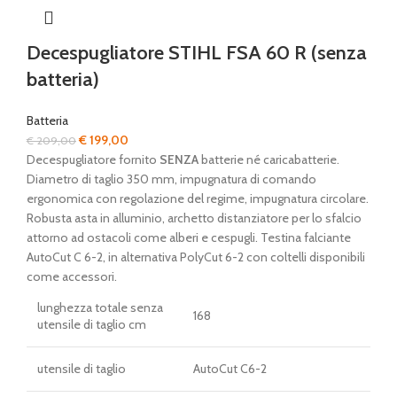
Decespugliatore STIHL FSA 60 R (senza
batteria)
Batteria
Il
Il
€
199,00
€
209,00
prezzo
prezzo
Decespugliatore fornito
SENZA
batterie né caricabatterie.
originale
attuale
Diametro di taglio 350 mm, impugnatura di comando
era:
è:
ergonomica con regolazione del regime, impugnatura circolare.
€ 209,00.
€ 199,00.
Robusta asta in alluminio, archetto distanziatore per lo sfalcio
attorno ad ostacoli come alberi e cespugli. Testina falciante
AutoCut C 6-2, in alternativa PolyCut 6-2 con coltelli disponibili
come accessori.
lunghezza totale senza
168
utensile di taglio cm
utensile di taglio
AutoCut C6-2