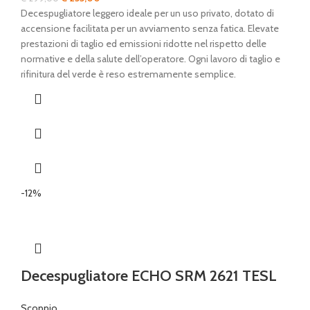
prezzo
prezzo
Decespugliatore leggero ideale per un uso privato, dotato di
originale
attuale
accensione facilitata per un avviamento senza fatica. Elevate
era:
è:
prestazioni di taglio ed emissioni ridotte nel rispetto delle
€ 299,00.
€ 255,00.
normative e della salute dell’operatore. Ogni lavoro di taglio e
rifinitura del verde è reso estremamente semplice.
-12%
Decespugliatore ECHO SRM 2621 TESL
Scoppio