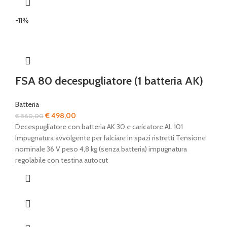
-11%
FSA 80 decespugliatore (1 batteria AK)
Batteria
Il
Il
€
498,00
€
560,00
prezzo
prezzo
Decespugliatore con batteria AK 30 e caricatore AL 101
originale
attuale
Impugnatura avvolgente per falciare in spazi ristretti Tensione
era:
è:
nominale 36 V peso 4,8 kg (senza batteria) impugnatura
€ 560,00.
€ 498,00.
regolabile con testina autocut