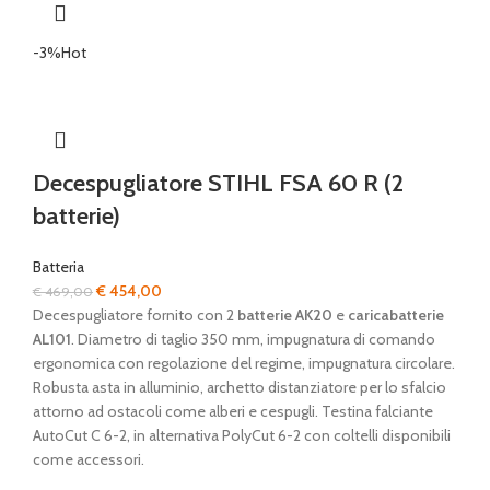
-3%
Hot
Decespugliatore STIHL FSA 60 R (2
batterie)
Batteria
Il
Il
€
454,00
€
469,00
prezzo
prezzo
Decespugliatore fornito con 2
batterie AK20
e
caricabatterie
originale
attuale
AL101
. Diametro di taglio 350 mm, impugnatura di comando
era:
è:
ergonomica con regolazione del regime, impugnatura circolare.
€ 469,00.
€ 454,00.
Robusta asta in alluminio, archetto distanziatore per lo sfalcio
attorno ad ostacoli come alberi e cespugli. Testina falciante
AutoCut C 6-2, in alternativa PolyCut 6-2 con coltelli disponibili
come accessori.