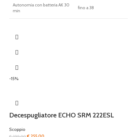
Autonomia con batteria AK 30
fino a 38
min
-15%
Decespugliatore ECHO SRM 222ESL
Scoppio
Il
Il
€
255,00
€
299,00