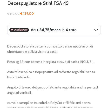
Decespugliatore Stihl FSA 45
Il
Il
€
139,00
€
149,00
prezzo
prezzo
originale
attuale
era:
è:
€ 149,00.
€ 139,00.
Decespugliatore a batteria compatto per semplici lavori di
sfrondatura e pulizia vicino a casa.
Peso kg 2,3 con batteria integrata e cavo di carica
INCLUSI.
Asta telescopica e impugnatura ad archetto regolabili senza
l’uso di utensili.
Angolo di lavoro del gruppo falciante regolabile anche per tagli
angolari verticali.
cambio semplice tra coltello PolyCut e fili falcianti senza
sostituzione della testina falciante, archetto distanziatore.