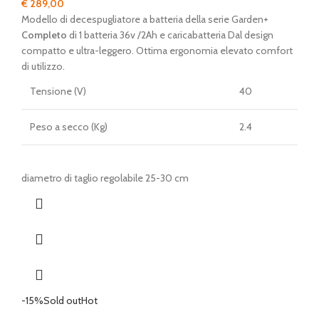
€
289,00
Modello di decespugliatore a batteria della serie Garden+
Completo
di 1 batteria 36v /2Ah e caricabatteria Dal design
compatto e ultra-leggero. Ottima ergonomia elevato comfort
di utilizzo.
Tensione (V)
40
Peso a secco (Kg)
2.4
diametro di taglio regolabile 25-30 cm
-15%
Sold out
Hot