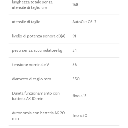
lunghezza totale senza
168
utensile di taglio cm
utensile di taglio
AutoCut C6-2
livello di potenza sonora dB(A)
91
peso senza accumulatore kg
3.1
tensione nominale V
36
diametro di taglio mm
350
Durata funzionamento con
fino a 13
batteria AK 10 min
Autonomia con batteria AK 20
fno a 30
min