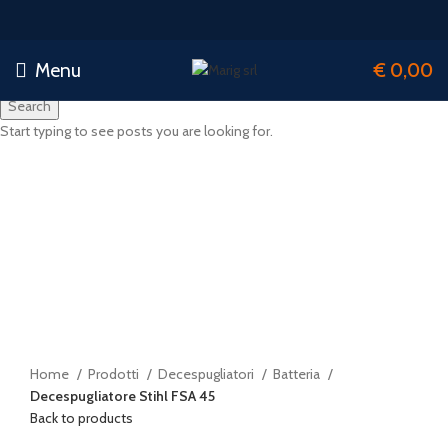
Menu
€
0,00
Search
Start typing to see posts you are looking for.
-7%
Watch video
Click to enlarge
Home
Prodotti
Decespugliatori
Batteria
Decespugliatore Stihl FSA 45
Back to products