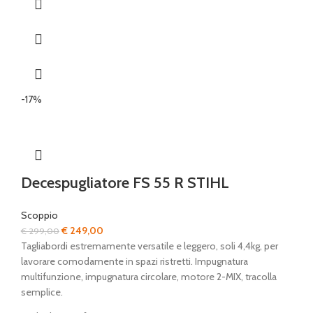
-17%
Decespugliatore FS 55 R STIHL
Scoppio
Il
Il
€
249,00
€
299,00
prezzo
prezzo
Tagliabordi estremamente versatile e leggero, soli 4,4kg, per
originale
attuale
lavorare comodamente in spazi ristretti. Impugnatura
era:
è:
multifunzione, impugnatura circolare, motore 2-MIX, tracolla
€ 299,00.
€ 249,00.
semplice.