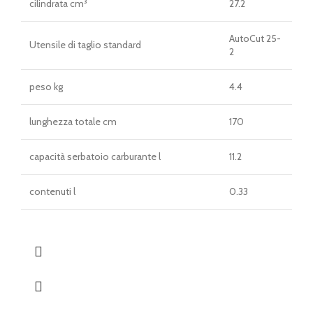
cilindrata cm³
27.2
AutoCut 25-
Utensile di taglio standard
2
peso kg
4.4
lunghezza totale cm
170
capacità serbatoio carburante l
11.2
contenuti l
0.33