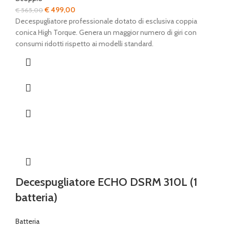
Il
Il
€
499,00
€
565,00
prezzo
prezzo
Decespugliatore professionale dotato di esclusiva coppia
originale
attuale
conica High Torque. Genera un maggior numero di giri con
era:
è:
consumi ridotti rispetto ai modelli standard.
€ 565,00.
€ 499,00.
Decespugliatore ECHO DSRM 310L (1
batteria)
Batteria