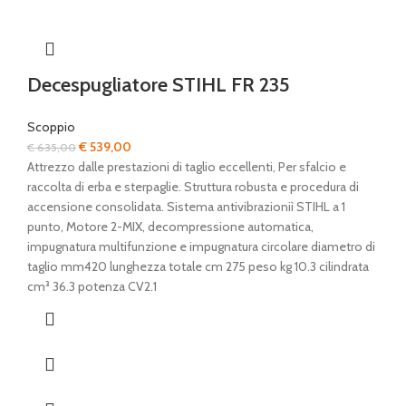
Decespugliatore STIHL FR 235
Scoppio
Il
Il
€
539,00
€
635,00
prezzo
prezzo
Attrezzo dalle prestazioni di taglio eccellenti, Per sfalcio e
originale
attuale
raccolta di erba e sterpaglie. Struttura robusta e procedura di
era:
è:
accensione consolidata. Sistema antivibrazioniì STIHL a 1
€ 635,00.
€ 539,00.
punto, Motore 2-MIX, decompressione automatica,
impugnatura multifunzione e impugnatura circolare diametro di
taglio mm420 lunghezza totale cm 275 peso kg 10.3 cilindrata
cm³ 36.3 potenza CV2.1