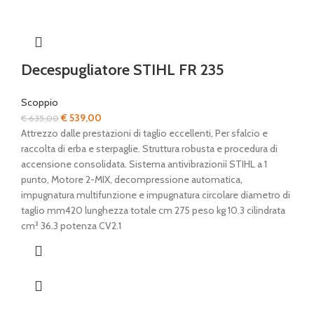
Decespugliatore STIHL FR 235
Scoppio
Il
Il
€
539,00
€
635,00
prezzo
prezzo
Attrezzo dalle prestazioni di taglio eccellenti, Per sfalcio e
originale
attuale
raccolta di erba e sterpaglie. Struttura robusta e procedura di
era:
è:
accensione consolidata. Sistema antivibrazioniì STIHL a 1
€ 635,00.
€ 539,00.
punto, Motore 2-MIX, decompressione automatica,
impugnatura multifunzione e impugnatura circolare diametro di
taglio mm420 lunghezza totale cm 275 peso kg 10.3 cilindrata
cm³ 36.3 potenza CV2.1