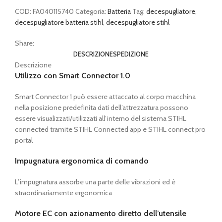
batteria)
quantità
COD:
FA040115740
Categoria:
Batteria
Tag:
decespugliatore
,
decespugliatore batteria stihl
,
decespugliatore stihl
Share:
DESCRIZIONE
SPEDIZIONE
Descrizione
Utilizzo con Smart Connector 1.0
Smart Connector 1 può essere attaccato al corpo macchina
nella posizione predefinita dati dell’attrezzatura possono
essere visualizzati/utilizzati all’interno del sistema STIHL
connected tramite STIHL Connected app e STIHL connect pro
portal
Impugnatura ergonomica di comando
L’impugnatura assorbe una parte delle vibrazioni ed è
straordinariamente ergonomica
Motore EC con azionamento diretto dell’utensile