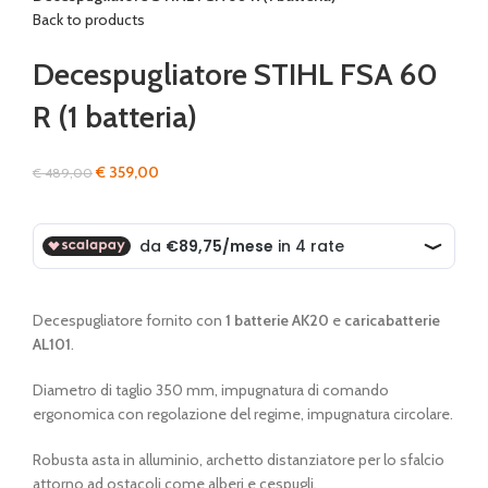
Back to products
Decespugliatore STIHL FSA 60
R (1 batteria)
Il
Il
€
359,00
€
489,00
prezzo
prezzo
originale
attuale
era:
è:
€ 489,00.
€ 359,00.
Decespugliatore fornito con
1 batterie AK20
e
caricabatterie
AL101
.
Diametro di taglio 350 mm, impugnatura di comando
ergonomica con regolazione del regime, impugnatura circolare.
Robusta asta in alluminio, archetto distanziatore per lo sfalcio
attorno ad ostacoli come alberi e cespugli.