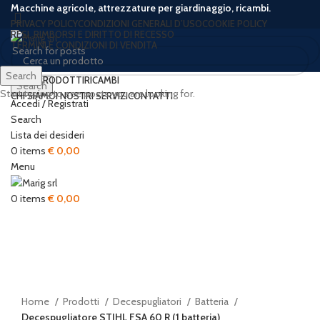
Macchine agricole, attrezzature per giardinaggio, ricambi.
PRIVACY POLICY
CONDIZIONI GENERALI D’USO
COOKIE POLICY
RESI, RIMBORSI E DIRITTO DI RECESSO
TERMINI E CONDIZIONI DI VENDITA
Search
HOME
PRODOTTI
RICAMBI
Search
Start typing to see posts you are looking for.
CHI SIAMO
I NOSTRI SERVIZI
CONTATTI
Accedi / Registrati
-27%
Hot
Search
Lista dei desideri
0
items
€
0,00
Menu
0
items
€
0,00
Watch video
Click to enlarge
Home
Prodotti
Decespugliatori
Batteria
Decespugliatore STIHL FSA 60 R (1 batteria)