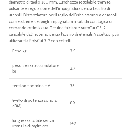
era:
è:
diametro di taglio 280 mm. Lunghezza regolabile tramite
€ 169,00.
€ 159,00.
pulsante e regolazione dell’impugnatura senza l'ausilio di
utensili. Distanziatore per il taglio dell’erba attorno a ostacoli,
come alberi e cespugli. Impugnatura morbida con logica di
comando ottimizzata. Testina falciante AutoCut C 3-2,
caricabile dall’ esterno senza l’ausilio di utensili. A scelta si può
utilizzare la PolyCut 3-2 con coltelli.
Peso kg
3.5
peso senza accumulatore
2.7
kg
tensione nominale V
36
livello di potenza sonora
89
dB(A)
lunghezza totale senza
149
utensile di taglio cm