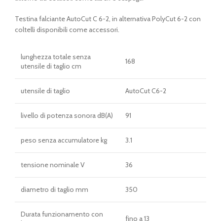
Testina falciante AutoCut C 6-2, in alternativa PolyCut 6-2 con
coltelli disponibili come accessori.
lunghezza totale senza
168
utensile di taglio cm
utensile di taglio
AutoCut C6-2
livello di potenza sonora dB(A)
91
peso senza accumulatore kg
3.1
tensione nominale V
36
diametro di taglio mm
350
Durata funzionamento con
fino a 13