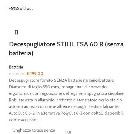
-5%
Sold out
Decespugliatore STIHL FSA 60 R (senza
batteria)
Batteria
Il
Il
€
199,00
€
209,00
prezzo
prezzo
Decespugliatore fornito
SENZA
batterie né caricabatterie.
originale
attuale
Diametro di taglio 350 mm, impugnatura di comando
era:
è:
ergonomica con regolazione del regime, impugnatura circolare.
€ 209,00.
€ 199,00.
Robusta asta in alluminio, archetto distanziatore per lo sfalcio
attorno ad ostacoli come alberi e cespugli. Testina falciante
AutoCut C 6-2, in alternativa PolyCut 6-2 con coltelli disponibili
come accessori.
lunghezza totale senza
168