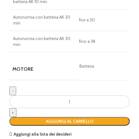
batteria AK 10 min
Autonomia con batteria AK 20
fno a 30
min
Autonomia con batteria AK 30
fino a 38
min
Batteria
MOTORE
Decespugliatore
STIHL
FSA
60
AGGIUNGI AL CARRELLO
R
(1
Aggiungi alla lista dei desideri