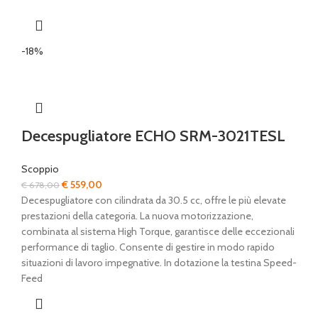
-18%
Decespugliatore ECHO SRM-3021TESL
Scoppio
Il
Il
€
559,00
€
678,00
prezzo
prezzo
Decespugliatore con cilindrata da 30.5 cc, offre le più elevate
originale
attuale
prestazioni della categoria. La nuova motorizzazione,
era:
è:
combinata al sistema High Torque, garantisce delle eccezionali
€ 678,00.
€ 559,00.
performance di taglio. Consente di gestire in modo rapido
situazioni di lavoro impegnative. In dotazione la testina Speed-
Feed