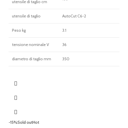
utensile di taglio cm
utensile di taglio
AutoCut C6-2
Peso kg
3.1
tensione nominale V
36
diametro di taglio mm
350
-15%
Sold out
Hot