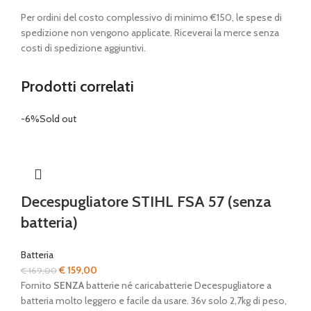
Per ordini del costo complessivo di minimo €150, le spese di
spedizione non vengono applicate. Riceverai la merce senza
costi di spedizione aggiuntivi.
Prodotti correlati
-6%
Sold out
Decespugliatore STIHL FSA 57 (senza
batteria)
Batteria
Il
Il
€
159,00
€
169,00
prezzo
prezzo
Fornito
SENZA
batterie né caricabatterie Decespugliatore a
originale
attuale
batteria molto leggero e facile da usare. 36v solo 2,7kg di peso,