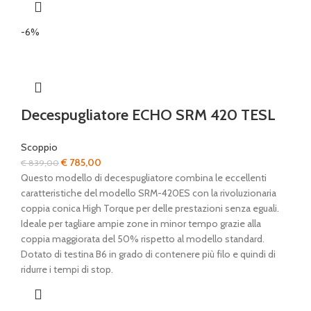
-6%
Decespugliatore ECHO SRM 420 TESL
Scoppio
Il
Il
€
785,00
€
839,00
prezzo
prezzo
Questo modello di decespugliatore combina le eccellenti
originale
attuale
caratteristiche del modello SRM-420ES con la rivoluzionaria
era:
è:
coppia conica High Torque per delle prestazioni senza eguali.
€ 839,00.
€ 785,00.
Ideale per tagliare ampie zone in minor tempo grazie alla
coppia maggiorata del 50% rispetto al modello standard.
Dotato di testina B6 in grado di contenere più filo e quindi di
ridurre i tempi di stop.