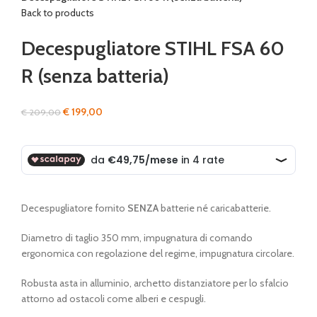
Back to products
Decespugliatore STIHL FSA 60
R (senza batteria)
Il
Il
€
199,00
€
209,00
prezzo
prezzo
originale
attuale
era:
è:
€ 209,00.
€ 199,00.
Decespugliatore fornito
SENZA
batterie né caricabatterie.
Diametro di taglio 350 mm, impugnatura di comando
ergonomica con regolazione del regime, impugnatura circolare.
Robusta asta in alluminio, archetto distanziatore per lo sfalcio
attorno ad ostacoli come alberi e cespugli.