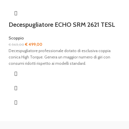
Decespugliatore ECHO SRM 2621 TESL
Scoppio
Il
Il
€
499,00
€
565,00
prezzo
prezzo
Decespugliatore professionale dotato di esclusiva coppia
originale
attuale
conica High Torque. Genera un maggior numero di giri con
era:
è:
consumi ridotti rispetto ai modelli standard.
€ 565,00.
€ 499,00.