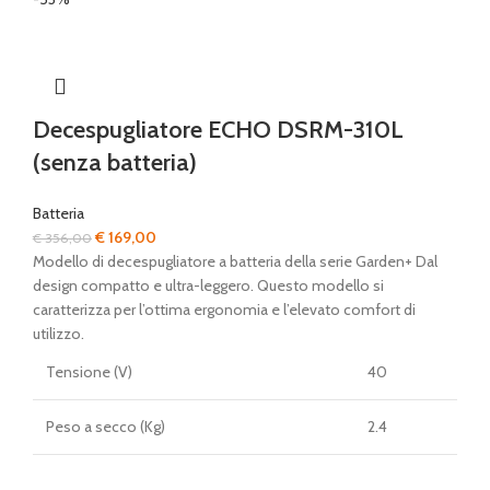
Decespugliatore ECHO DSRM-310L
(senza batteria)
Batteria
Il
Il
€
169,00
€
356,00
prezzo
prezzo
Modello di decespugliatore a batteria della serie Garden+ Dal
originale
attuale
design compatto e ultra-leggero. Questo modello si
era:
è:
caratterizza per l’ottima ergonomia e l’elevato comfort di
€ 356,00.
€ 169,00.
utilizzo.
Tensione (V)
40
Peso a secco (Kg)
2.4