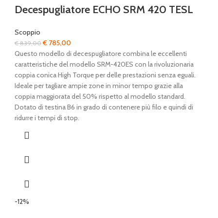
Decespugliatore ECHO SRM 420 TESL
Scoppio
Il
Il
€
785,00
€
839,00
prezzo
prezzo
Questo modello di decespugliatore combina le eccellenti
originale
attuale
caratteristiche del modello SRM-420ES con la rivoluzionaria
era:
è:
coppia conica High Torque per delle prestazioni senza eguali.
€ 839,00.
€ 785,00.
Ideale per tagliare ampie zone in minor tempo grazie alla
coppia maggiorata del 50% rispetto al modello standard.
Dotato di testina B6 in grado di contenere più filo e quindi di
ridurre i tempi di stop.
-12%