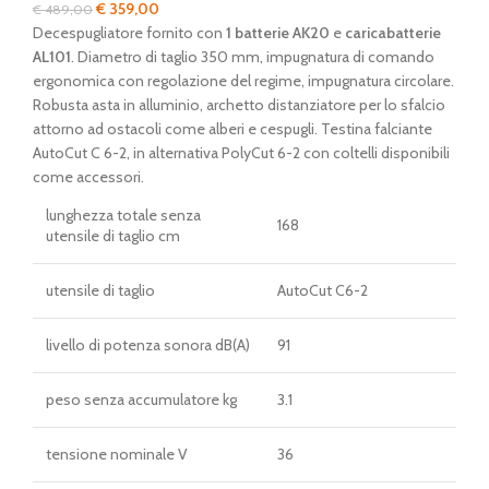
Il
Il
€
359,00
€
489,00
prezzo
prezzo
Decespugliatore fornito con
1 batterie AK20
e
caricabatterie
originale
attuale
AL101
. Diametro di taglio 350 mm, impugnatura di comando
era:
è:
ergonomica con regolazione del regime, impugnatura circolare.
€ 489,00.
€ 359,00.
Robusta asta in alluminio, archetto distanziatore per lo sfalcio
attorno ad ostacoli come alberi e cespugli. Testina falciante
AutoCut C 6-2, in alternativa PolyCut 6-2 con coltelli disponibili
come accessori.
lunghezza totale senza
168
utensile di taglio cm
utensile di taglio
AutoCut C6-2
livello di potenza sonora dB(A)
91
peso senza accumulatore kg
3.1
tensione nominale V
36