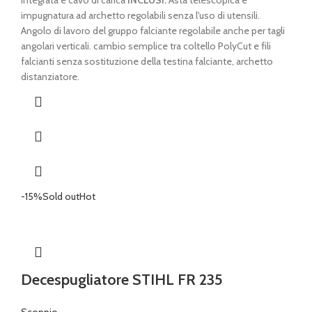
integrata e cavo di carica
INCLUSI.
Asta telescopica e
€ 149,00.
€ 139,00.
impugnatura ad archetto regolabili senza l'uso di utensili.
Angolo di lavoro del gruppo falciante regolabile anche per tagli
angolari verticali. cambio semplice tra coltello PolyCut e fili
falcianti senza sostituzione della testina falciante, archetto
distanziatore.
-15%
Sold out
Hot
Decespugliatore STIHL FR 235