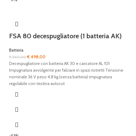
FSA 80 decespugliatore (1 batteria AK)
Batteria
Il
Il
€
498,00
€
560,00
prezzo
prezzo
Decespugliatore con batteria AK 30 e caricatore AL 101
originale
attuale
Impugnatura avvolgente per falciare in spazi ristretti Tensione
era:
è:
nominale 36 V peso 4,8 kg (senza batteria) impugnatura
€ 560,00.
€ 498,00.
regolabile con testina autocut
-53%