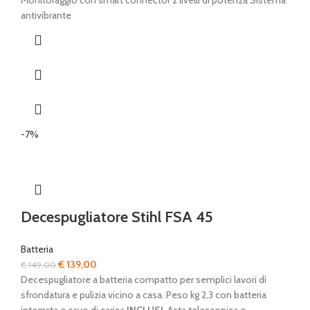
Monitoraggio con smart connector 2 livelli di potenza Sistema
antivibrante
-7%
Decespugliatore Stihl FSA 45
Batteria
Il
Il
€
139,00
€
149,00
prezzo
prezzo
Decespugliatore a batteria compatto per semplici lavori di
originale
attuale
sfrondatura e pulizia vicino a casa. Peso kg 2,3 con batteria
era:
è: