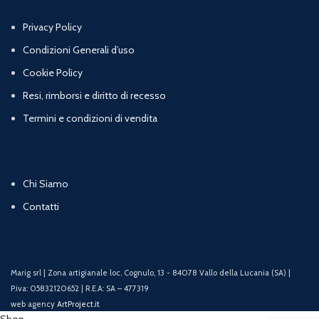
Privacy Policy
Condizioni Generali d’uso
Cookie Policy
Resi, rimborsi e diritto di recesso
Termini e condizioni di vendita
Chi Siamo
Contatti
Marig srl | Zona artigianale loc. Cognulo, 13 - 84078 Vallo della Lucania (SA) |
P.iva: 05832120652 | R.E.A: SA – 477319
web agency
ArtProject.it