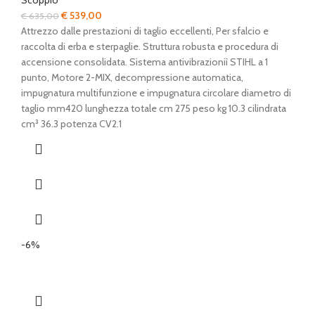
Scoppio
Il
Il
€
539,00
€
635,00
prezzo
prezzo
Attrezzo dalle prestazioni di taglio eccellenti, Per sfalcio e
originale
attuale
raccolta di erba e sterpaglie. Struttura robusta e procedura di
era:
è:
accensione consolidata. Sistema antivibrazioniì STIHL a 1
€ 635,00.
€ 539,00.
punto, Motore 2-MIX, decompressione automatica,
impugnatura multifunzione e impugnatura circolare diametro di
taglio mm420 lunghezza totale cm 275 peso kg 10.3 cilindrata
cm³ 36.3 potenza CV2.1
-6%