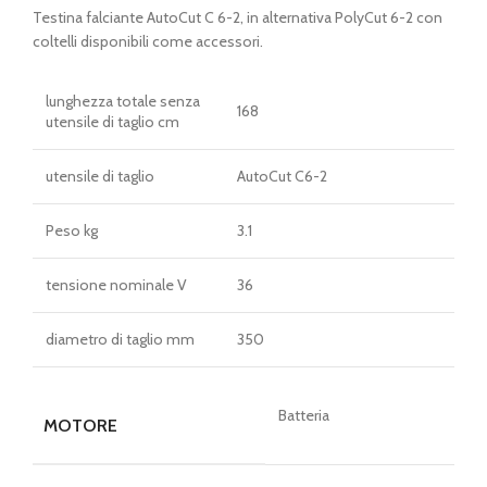
Testina falciante AutoCut C 6-2, in alternativa PolyCut 6-2 con
coltelli disponibili come accessori.
lunghezza totale senza
168
utensile di taglio cm
utensile di taglio
AutoCut C6-2
Peso kg
3.1
tensione nominale V
36
diametro di taglio mm
350
Batteria
MOTORE