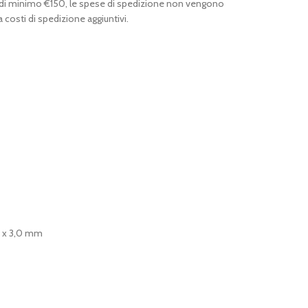
 di minimo €150, le spese di spedizione non vengono
 costi di spedizione aggiuntivi.
10 x 3,0 mm