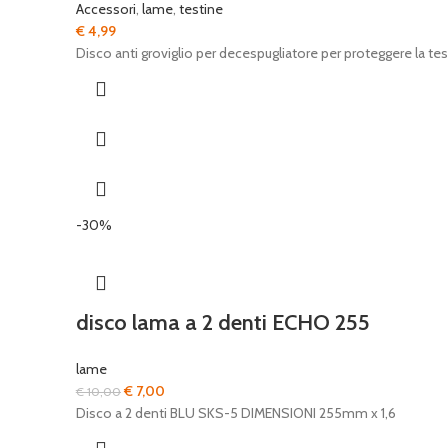
Accessori
,
lame
,
testine
€
4,99
Disco anti groviglio per decespugliatore per proteggere la test
-30%
disco lama a 2 denti ECHO 255
lame
Il
Il
€
7,00
€
10,00
prezzo
prezzo
Disco a 2 denti BLU SKS-5 DIMENSIONI 255mm x 1,6
originale
attuale