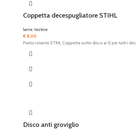
Coppetta decespugliatore STIHL
lame
,
testine
€
8,00
Piatto rotante STIHL Coppetta sotto disco ø 12 per tutti i d
Disco anti groviglio