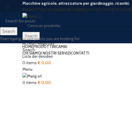
Macchine agricole, attrezzature per giardinaggio, ricambi.
PRIVACY POLICY
CONDIZIONI GENERALI D’USO
COOKIE POLICY
R
Search
Search
Start typing to see posts you are looking for.
Accedi / Registrati
HOME
PRODOTTI
RICAMBI
Search
CHI SIAMO
I NOSTRI SERVIZI
CONTATTI
Lista dei desideri
0
items
€
0,00
Click to enlarge
Menu
0
items
€
0,00