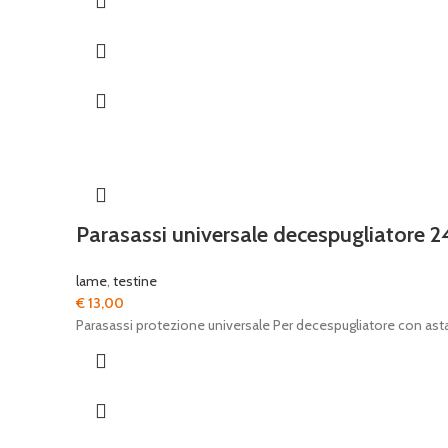
era:
è:
€ 10,00.
€ 7,00.
Parasassi universale decespugliatore 
lame
,
testine
€
13,00
Parasassi protezione universale Per decespugliatore con a