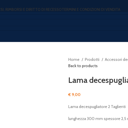
ESI, RIMBORSI E DIRITTO DI RECESSO
TERMINI E CONDIZIONI DI VENDITA
Home
Prodotti
Accessori de
Back to products
Lama decespugl
€
9,00
Lama decespugliatore 2 Taglienti
lunghezza 300 mm spessore 2,