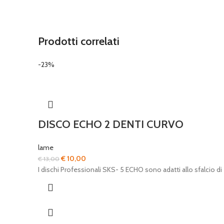
Prodotti correlati
-23%
DISCO ECHO 2 DENTI CURVO
lame
Il
Il
€
10,00
€
13,00
prezzo
prezzo
I dischi Professionali SKS- 5 ECHO sono adatti allo sfalcio di
originale
attuale
era:
è:
€ 13,00.
€ 10,00.