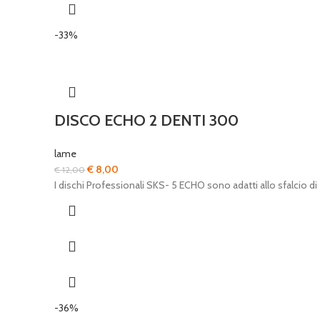
-33%
DISCO ECHO 2 DENTI 300
lame
Il
Il
€
8,00
€
12,00
prezzo
prezzo
I dischi Professionali SKS- 5 ECHO sono adatti allo sfalcio di
originale
attuale
era:
è:
€ 12,00.
€ 8,00.
-36%