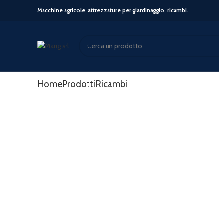
Macchine agricole, attrezzature per giardinaggio, ricambi.
Start typing to see posts you are looking for.
Home
Prodotti
Ricambi
-23%
Click to enlarge