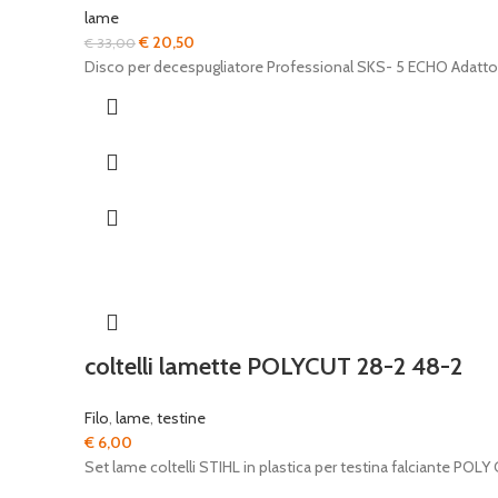
lame
Il
Il
€
20,50
€
33,00
prezzo
prezzo
Disco per decespugliatore Professional SKS- 5 ECHO Adatto all
originale
attuale
era:
è:
€ 33,00.
€ 20,50.
coltelli lamette POLYCUT 28-2 48-2
Filo
,
lame
,
testine
€
6,00
Set lame coltelli STIHL in plastica per testina falciante POL