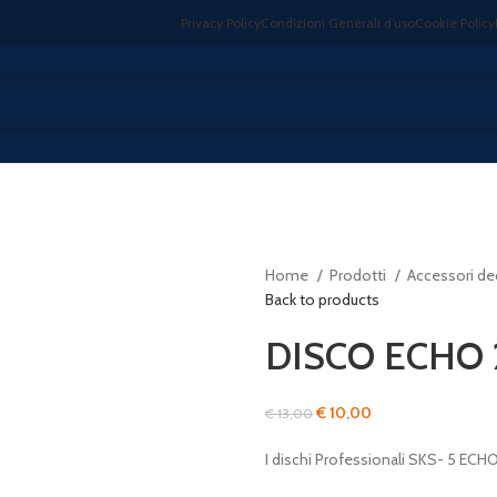
Privacy Policy
Condizioni Generali d’uso
Cookie Policy
Home
Prodotti
Accessori de
Back to products
DISCO ECHO 
Il
Il
€
10,00
€
13,00
prezzo
prezzo
I dischi Professionali SKS- 5 ECH
originale
attuale
era:
è: