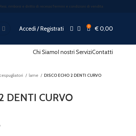
Resi, rimborsi e diritto di recesso
Termini e condizioni di vendita
0
Accedi / Registrati
€
0,00
Chi Siamo
I nostri Servizi
Contatti
cespugliatori
lame
DISCO ECHO 2 DENTI CURVO
2 DENTI CURVO
O