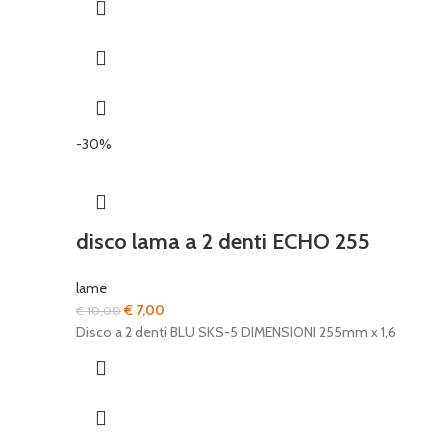
-30%
disco lama a 2 denti ECHO 255
lame
Il
Il
€
7,00
€
10,00
prezzo
prezzo
Disco a 2 denti BLU SKS-5 DIMENSIONI 255mm x 1,6
originale
attuale
era:
è:
€ 10,00.
€ 7,00.