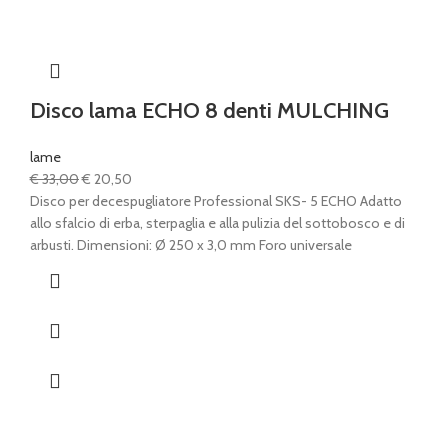
Disco lama ECHO 8 denti MULCHING
lame
Il
Il
€
33,00
€
20,50
prezzo
prezzo
Disco per decespugliatore Professional SKS- 5 ECHO Adatto
originale
attuale
allo sfalcio di erba, sterpaglia e alla pulizia del sottobosco e di
era:
è:
arbusti. Dimensioni: Ø 250 x 3,0 mm Foro universale
€ 33,00.
€ 20,50.