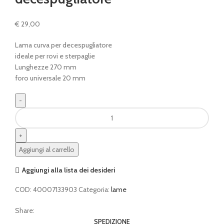
€
29,00
Lama curva per decespugliatore
ideale per rovi e sterpaglie
Lunghezze 270 mm
foro universale 20 mm
Lama
curva
STIHL
per
Aggiungi al carrello
decespugliatore
quantità
Aggiungi alla lista dei desideri
COD:
40007133903
Categoria:
lame
Share:
SPEDIZIONE