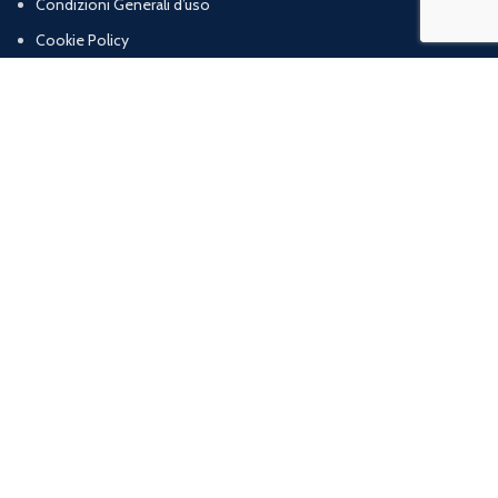
Condizioni Generali d’uso
Cookie Policy
Resi, rimborsi e diritto di recesso
Termini e condizioni di vendita
Chi Siamo
Contatti
Marig srl | Zona artigianale loc. Cognulo, 13 - 84078 Vallo della Lucania (SA) |
P.iva: 05832120652 | R.E.A: SA – 477319
web agency
ArtProject.it
Shop
Wishlist
0
items
Cart