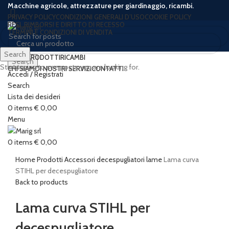
Macchine agricole, attrezzature per giardinaggio, ricambi.
PRIVACY POLICY
CONDIZIONI GENERALI D’USO
COOKIE POLICY
RESI, RIMBORSI E DIRITTO DI RECESSO
TERMINI E CONDIZIONI DI VENDITA
Search
HOME
PRODOTTI
RICAMBI
Search
Start typing to see posts you are looking for.
CHI SIAMO
I NOSTRI SERVIZI
CONTATTI
Accedi / Registrati
Search
Lista dei desideri
0
items
€
0,00
Click to enlarge
Menu
0
items
€
0,00
Home
Prodotti
Accessori decespugliatori
lame
Lama curva
STIHL per decespugliatore
Back to products
Lama curva STIHL per
decespugliatore