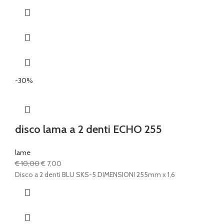
-30%
disco lama a 2 denti ECHO 255
lame
Il
Il
€
10,00
€
7,00
prezzo
prezzo
Disco a 2 denti BLU SKS-5 DIMENSIONI 255mm x 1,6
originale
attuale
era:
è:
€ 10,00.
€ 7,00.