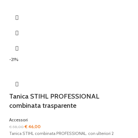
-21%
Tanica STIHL PROFESSIONAL
combinata trasparente
Accessori
Il
Il
€
46,00
€
58,00
prezzo
prezzo
Tanica STIHL combinata PROFESSIONAL. con ulteriori 2