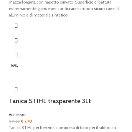
originale
attuale
mazza forgiata con nasetto curvato. Superficie di battuta
era:
è:
estremamente grande per conficcare in modo sicuro cunei di
€ 52,00.
€ 43,00.
alluminio e di materiale sintetico
-16%
Tanica STIHL trasparente 3Lt
Accessori
Il
Il
€
7,70
€
9,20
prezzo
prezzo
Tanica STIHL per benzina, compresa di tubo per il rabbocco.