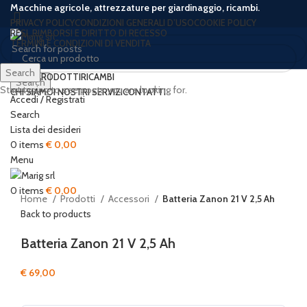
Macchine agricole, attrezzature per giardinaggio, ricambi.
PRIVACY POLICY
CONDIZIONI GENERALI D’USO
COOKIE POLICY
RESI, RIMBORSI E DIRITTO DI RECESSO
TERMINI E CONDIZIONI DI VENDITA
Search
HOME
PRODOTTI
RICAMBI
Search
Start typing to see posts you are looking for.
CHI SIAMO
I NOSTRI SERVIZI
CONTATTI
Accedi / Registrati
Sold out
Search
Lista dei desideri
0
items
€
0,00
Click to enlarge
Menu
0
items
€
0,00
Home
Prodotti
Accessori
Batteria Zanon 21 V 2,5 Ah
Back to products
Batteria Zanon 21 V 2,5 Ah
€
69,00