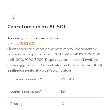
Caricatore rapido AL 501
Accessori
,
Batterie e caricabatterie
Il
Il
€
179,00
€
194,00
prezzo
prezzo
Elevata corrente di carica per caricare molto velocemente e
originale
attuale
con poca usura gli accumulatori STIHL AP ed AK 100/200/300
era:
è:
e AR 1000/2000/3000. Dispositivo sul fondo dell'involucro
€ 194,00.
€ 179,00.
per fissaggio a parete. Con indicatore dello stato di carica (LED)
e raffreddamento attivo dell'accumulatore
tensione nominale V
220-240
corrente nominale A
2.6
Peso kg
1.3