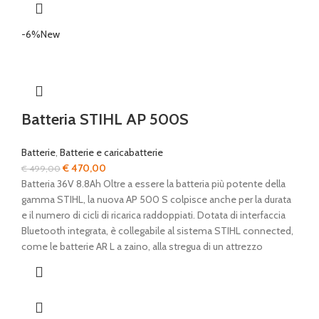
-6%
New
Batteria STIHL AP 500S
Batterie
,
Batterie e caricabatterie
Il
Il
€
470,00
€
499,00
prezzo
prezzo
Batteria 36V 8.8Ah Oltre a essere la batteria più potente della
originale
attuale
gamma STIHL, la nuova AP 500 S colpisce anche per la durata
era:
è:
e il numero di cicli di ricarica raddoppiati. Dotata di interfaccia
€ 499,00.
€ 470,00.
Bluetooth integrata, è collegabile al sistema STIHL connected,
come le batterie AR L a zaino, alla stregua di un attrezzo