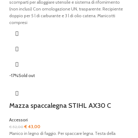
originale
attuale
scomparti per alloggiare utensile e sistema di rifornimento
era:
è:
(non inclusi) Con omologazione UN, trasparente. Recipiente
€ 58,00.
€ 46,00.
doppio per 5 l di carburante e 3 l di olio catena. Manicotti
compresi
-17%
Sold out
Mazza spaccalegna STIHL AX30 C
Accessori
Il
Il
€
43,00
€
52,00
prezzo
prezzo
Manico in legno di faggio. Per spaccare legna. Testa della