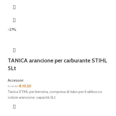
-27%
TANICA arancione per carburante STIHL
5Lt
Accessori
Il
Il
€
10,50
€
14,40
prezzo
prezzo
Tanica STIHL per benzina, compresa di tubo per il rabbocco.
originale
attuale
colore arancione. capacità 5Lt
era:
è:
€ 14,40.
€ 10,50.