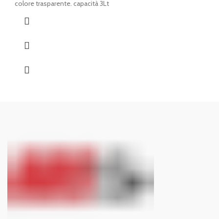
originale
attuale
colore trasparente. capacità 3Lt
era:
è:
€ 9,20.
€ 7,70.