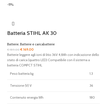
-11%
Batteria STIHL AK 30
Batterie
,
Batterie e caricabatterie
Il
Il
€
169,00
€
189,00
prezzo
prezzo
Batterie leggere agli ioni di litio 36V 4,8Ah con indicazione dello
originale
attuale
stato di carica (quattro LED) Compatibile con il sistema a
era:
è:
batteria COMPCT STIHL
€ 189,00.
€ 169,00.
Peso batteria kg
1.3
Tensione (V) V
36
Contenuto energia Wh
180