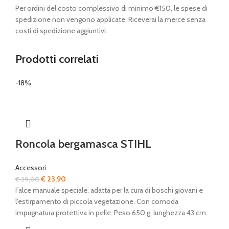
Per ordini del costo complessivo di minimo €150, le spese di
spedizione non vengono applicate. Riceverai la merce senza
costi di spedizione aggiuntivi.
Prodotti correlati
-18%
Roncola bergamasca STIHL
Accessori
Il
Il
€
23,90
€
29,00
prezzo
prezzo
Falce manuale speciale, adatta per la cura di boschi giovani e
originale
attuale
l'estirpamento di piccola vegetazione. Con comoda
era:
è:
impugnatura protettiva in pelle. Peso 650 g, lunghezza 43 cm.
€ 29,00.
€ 23,90.