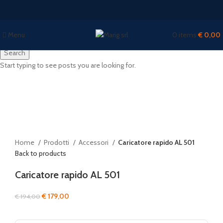
Menu
0
items
€
0,00
Search
Start typing to see posts you are looking for.
-8%
Watch video
Click to enlarge
Home
Prodotti
Accessori
Caricatore rapido AL 501
Back to products
Caricatore rapido AL 501
Il
Il
€
179,00
€
194,00
prezzo
prezzo
originale
attuale