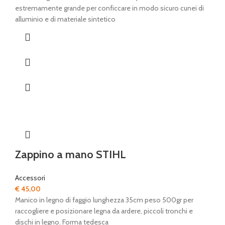
era:
è:
estremamente grande per conficcare in modo sicuro cunei di
€ 52,00.
€ 43,00.
alluminio e di materiale sintetico
Zappino a mano STIHL
Accessori
€
45,00
Manico in legno di faggio lunghezza 35cm peso 500gr per
raccogliere e posizionare legna da ardere, piccoli tronchi e
dischi in legno. Forma tedesca