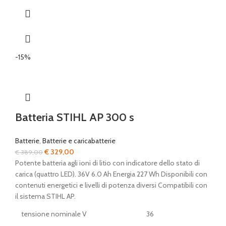
-15%
Batteria STIHL AP 300 s
Batterie
,
Batterie e caricabatterie
Il
Il
€
329,00
€
389,00
prezzo
prezzo
Potente batteria agli ioni di litio con indicatore dello stato di
originale
attuale
carica (quattro LED). 36V 6.0 Ah Energia 227 Wh Disponibili con
era:
è:
contenuti energetici e livelli di potenza diversi Compatibili con
€ 389,00.
€ 329,00.
il sistema STIHL AP.
tensione nominale V
36