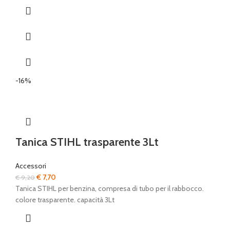
-16%
Tanica STIHL trasparente 3Lt
Accessori
Il
Il
€
7,70
€
9,20
prezzo
prezzo
Tanica STIHL per benzina, compresa di tubo per il rabbocco.
originale
attuale
colore trasparente. capacità 3Lt
era:
è:
€ 9,20.
€ 7,70.