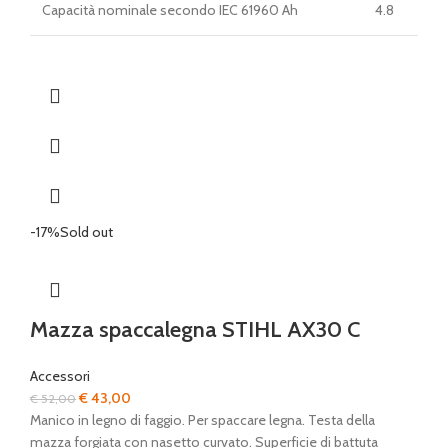
Capacità nominale secondo IEC 61960 Ah
4.8
-17%
Sold out
Mazza spaccalegna STIHL AX30 C
Accessori
Il
Il
€
43,00
€
52,00
prezzo
prezzo
Manico in legno di faggio. Per spaccare legna. Testa della
originale
attuale
mazza forgiata con nasetto curvato. Superficie di battuta