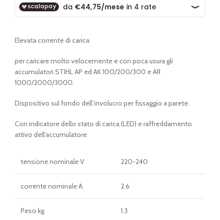
era:
è:
€ 194,00.
€ 179,00.
Elevata corrente di carica
per caricare molto velocemente e con poca usura gli
accumulatori STIHL AP ed AK 100/200/300 e AR
1000/2000/3000.
Dispositivo sul fondo dell’involucro per fissaggio a parete.
Con indicatore dello stato di carica (LED) e raffreddamento
attivo dell’accumulatore
tensione nominale V
220-240
corrente nominale A
2.6
Peso kg
1.3