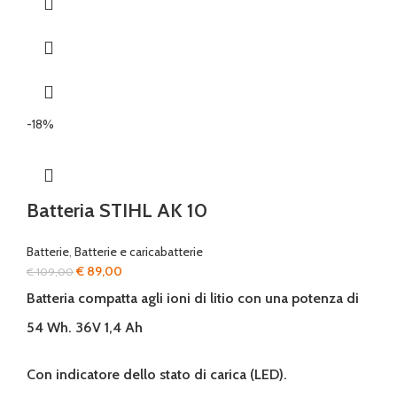
-18%
Batteria STIHL AK 10
Batterie
,
Batterie e caricabatterie
Il
Il
€
89,00
€
109,00
prezzo
prezzo
Batteria compatta agli ioni di litio con una potenza di
originale
attuale
54 Wh. 36V 1,4 Ah
era:
è:
€ 109,00.
€ 89,00.
Con indicatore dello stato di carica (LED).