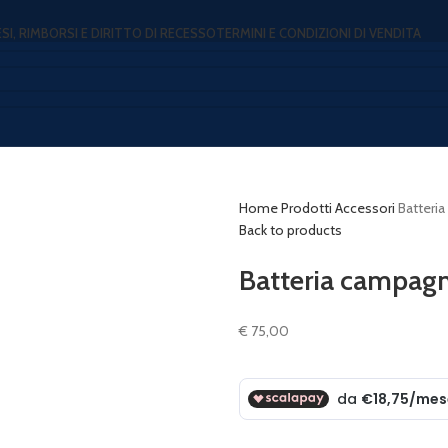
ESI, RIMBORSI E DIRITTO DI RECESSO
TERMINI E CONDIZIONI DI VENDITA
Home
Prodotti
Accessori
Batteri
Back to products
Batteria campagn
€
75,00