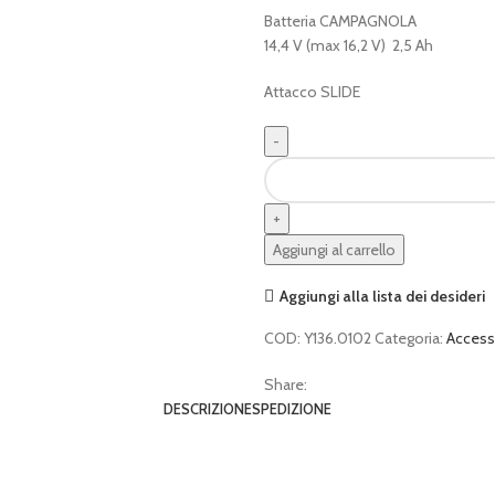
Batteria CAMPAGNOLA
14,4 V (max 16,2 V) 2,5 Ah
Attacco SLIDE
Batteria
campagnola
14,4V
2,5Ah
Aggiungi al carrello
quantità
Aggiungi alla lista dei desideri
COD:
Y136.0102
Categoria:
Access
Share:
DESCRIZIONE
SPEDIZIONE