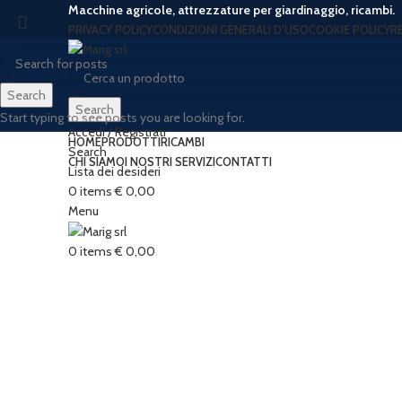
Macchine agricole, attrezzature per giardinaggio, ricambi.
PRIVACY POLICY
CONDIZIONI GENERALI D’USO
COOKIE POLICY
R
Search
Search
Start typing to see posts you are looking for.
Accedi / Registrati
HOME
PRODOTTI
RICAMBI
Search
CHI SIAMO
I NOSTRI SERVIZI
CONTATTI
Lista dei desideri
0
items
€
0,00
Menu
Click to enlarge
0
items
€
0,00