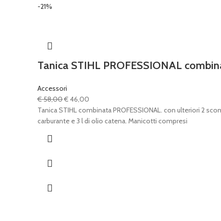
-21%
Tanica STIHL PROFESSIONAL combina
Accessori
Il
Il
€
58,00
€
46,00
prezzo
prezzo
Tanica STIHL combinata PROFESSIONAL. con ulteriori 2 scompa
originale
attuale
carburante e 3 l di olio catena. Manicotti compresi
era:
è:
€ 58,00.
€ 46,00.