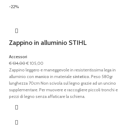
-22%
Zappino in alluminio STIHL
Accessori
Il
Il
€
134,00
€
105,00
prezzo
prezzo
Zappino leggero e maneggevole in resistentissima lega in
originale
attuale
alluminio con
manico
in materiale
sintetico.
Peso 580gr
era:
è:
lunghezza 70cm Non scivola sul legno grazie ad un uncino
€ 134,00.
€ 105,00.
supplementare. Per muovere e raccogliere piccoli tronchi e
pezzi di legno senza affaticare la schiena.