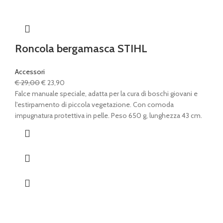
Roncola bergamasca STIHL
Accessori
Il
Il
€
29,00
€
23,90
prezzo
prezzo
Falce manuale speciale, adatta per la cura di boschi giovani e
originale
attuale
l'estirpamento di piccola vegetazione. Con comoda
era:
è:
impugnatura protettiva in pelle. Peso 650 g, lunghezza 43 cm.
€ 29,00.
€ 23,90.