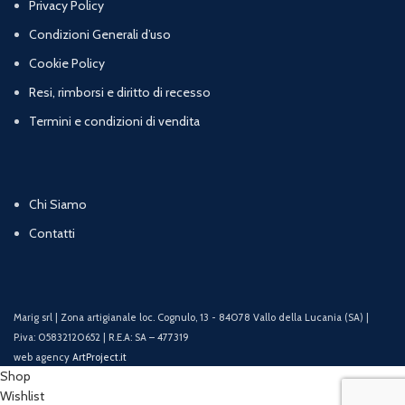
Privacy Policy
Condizioni Generali d’uso
Cookie Policy
Resi, rimborsi e diritto di recesso
Termini e condizioni di vendita
Chi Siamo
Contatti
Marig srl | Zona artigianale loc. Cognulo, 13 - 84078 Vallo della Lucania (SA) |
P.iva: 05832120652 | R.E.A: SA – 477319
web agency
ArtProject.it
Shop
Wishlist