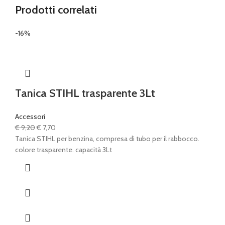
Prodotti correlati
-16%
Tanica STIHL trasparente 3Lt
Accessori
Il
Il
€
9,20
€
7,70
prezzo
prezzo
Tanica STIHL per benzina, compresa di tubo per il rabbocco.
originale
attuale
colore trasparente. capacità 3Lt
era:
è:
€ 9,20.
€ 7,70.