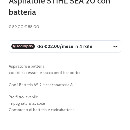
Aspiratore STIHL SEA 20 con
batteria
Il
Il
€
89,00
€
88,00
prezzo
prezzo
originale
attuale
era:
è:
€ 89,00.
€ 88,00.
Aspiratore a batteria
con kit accessori e sacca per il trasporto
Con 1 Batteria AS 2 e caricabatteria AL 1
Pre filtro lavabile
Impugnatura lavabile
Compreso di batteria e caricabatteria