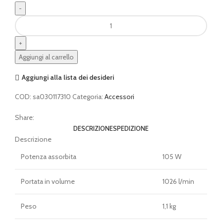
Aspiratore
STIHL
SEA
20
Aggiungi al carrello
con
batteria
Aggiungi alla lista dei desideri
quantità
COD:
sa030117310
Categoria:
Accessori
Share:
DESCRIZIONE
SPEDIZIONE
Descrizione
Potenza assorbita
105 W
Portata in volume
1026 l/min
Peso
1,1 kg