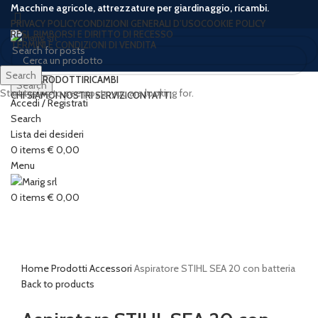
Macchine agricole, attrezzature per giardinaggio, ricambi.
PRIVACY POLICY
CONDIZIONI GENERALI D’USO
COOKIE POLICY
RESI, RIMBORSI E DIRITTO DI RECESSO
TERMINI E CONDIZIONI DI VENDITA
Search
HOME
PRODOTTI
RICAMBI
Search
Start typing to see posts you are looking for.
CHI SIAMO
I NOSTRI SERVIZI
CONTATTI
Accedi / Registrati
-1%
Search
Lista dei desideri
0
items
€
0,00
Menu
Click to enlarge
0
items
€
0,00
Home
Prodotti
Accessori
Aspiratore STIHL SEA 20 con batteria
Back to products