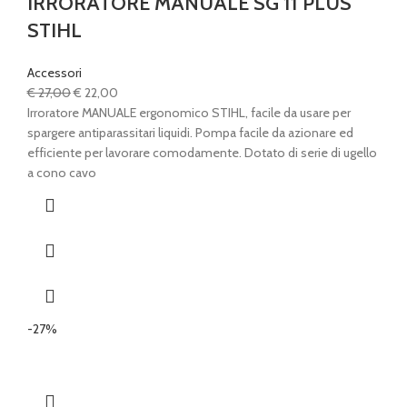
IRRORATORE MANUALE SG 11 PLUS
STIHL
Accessori
Il
Il
€
27,00
€
22,00
prezzo
prezzo
Irroratore MANUALE ergonomico STIHL, facile da usare per
originale
attuale
spargere antiparassitari liquidi. Pompa facile da azionare ed
era:
è:
efficiente per lavorare comodamente. Dotato di serie di ugello
€ 27,00.
€ 22,00.
a cono cavo
-27%