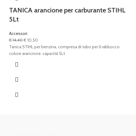
TANICA arancione per carburante STIHL
5Lt
Accessori
Il
Il
€
14,40
€
10,50
prezzo
prezzo
Tanica STIHL per benzina, compresa di tubo per il rabbocco.
originale
attuale
colore arancione. capacità 5Lt
era:
è:
€ 14,40.
€ 10,50.