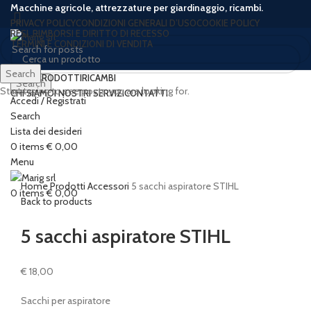
Macchine agricole, attrezzature per giardinaggio, ricambi.
PRIVACY POLICY
CONDIZIONI GENERALI D’USO
COOKIE POLICY
RESI, RIMBORSI E DIRITTO DI RECESSO
TERMINI E CONDIZIONI DI VENDITA
Search
HOME
PRODOTTI
RICAMBI
Search
Start typing to see posts you are looking for.
CHI SIAMO
I NOSTRI SERVIZI
CONTATTI
Accedi / Registrati
Search
Lista dei desideri
Click to enlarge
0
items
€
0,00
Menu
Home
Prodotti
Accessori
5 sacchi aspiratore STIHL
0
items
€
0,00
Back to products
5 sacchi aspiratore STIHL
€
18,00
Sacchi per aspiratore