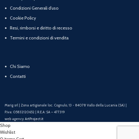
Condizioni Generali d’uso
Cookie Policy
Resi, rimborsi e diritto di recesso
Termini e condizioni di vendita
Chi Siamo
Contatti
Marig srl | Zona artigianale loc. Cognulo, 13 - 84078 Vallo della Lucania (SA) |
P.iva: 05832120652 | R.E.A: SA – 477319
web agency
ArtProject.it
Shop
Wishlist