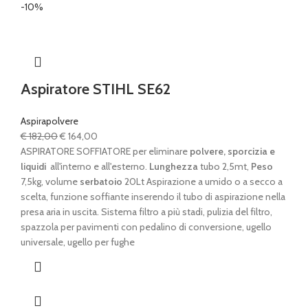
-10%
Aspiratore STIHL SE62
Aspirapolvere
Il
Il
€
182,00
€
164,00
prezzo
prezzo
ASPIRATORE SOFFIATORE per eliminare
polvere, sporcizia e
originale
attuale
liquidi
all'interno e all'esterno.
Lunghezza
tubo 2,5mt,
Peso
era:
è:
7,5kg, volume
serbatoio
20Lt Aspirazione a umido o a secco a
€ 182,00.
€ 164,00.
scelta, funzione soffiante inserendo il tubo di aspirazione nella
presa aria in uscita. Sistema filtro a più stadi, pulizia del filtro,
spazzola per pavimenti con pedalino di conversione, ugello
universale, ugello per fughe