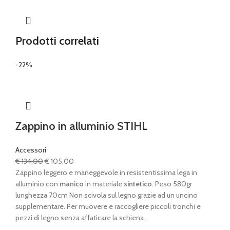
Prodotti correlati
-22%
Zappino in alluminio STIHL
Accessori
Il
Il
€
134,00
€
105,00
prezzo
prezzo
Zappino leggero e maneggevole in resistentissima lega in
originale
attuale
alluminio con
manico
in materiale
sintetico.
Peso 580gr
era:
è:
lunghezza 70cm Non scivola sul legno grazie ad un uncino
€ 134,00.
€ 105,00.
supplementare. Per muovere e raccogliere piccoli tronchi e
pezzi di legno senza affaticare la schiena.