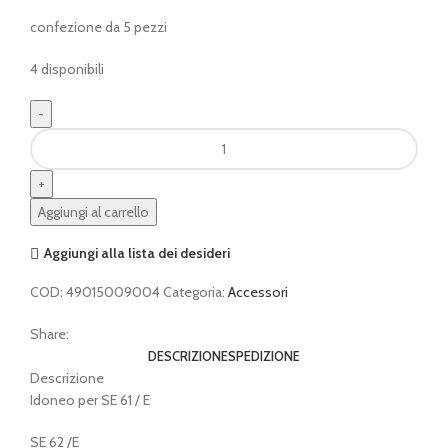
confezione da 5 pezzi
4 disponibili
5
sacchi
aspiratore
STIHL
Aggiungi al carrello
quantità
Aggiungi alla lista dei desideri
COD:
49015009004
Categoria:
Accessori
Share:
DESCRIZIONE
SPEDIZIONE
Descrizione
Idoneo per SE 61 / E
SE 62 /E