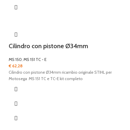
Cilindro con pistone Ø34mm
MS 150
,
MS 151 TC - E
€
62,28
Cilindro con pistone Ø34mm ricambio originale STIHL per
Motosega MS 151 TC e TC-E kit completo