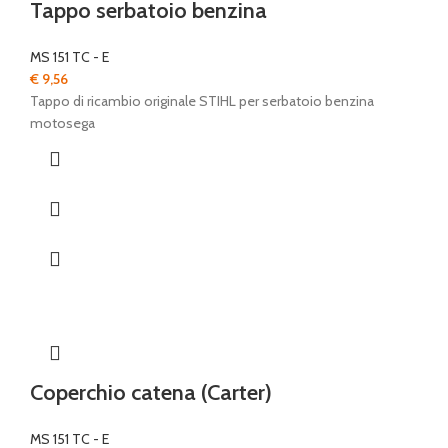
Tappo serbatoio benzina
MS 151 TC - E
€
9,56
Tappo di ricambio originale STIHL per serbatoio benzina
motosega
Coperchio catena (Carter)
MS 151 TC - E