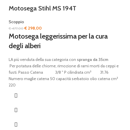
Motosega Stihl MS 194T
Scoppio
Il
Il
€
298,00
€
477,00
prezzo
prezzo
Motosega leggerissima per la cura
originale
attuale
degli alberi
era:
è:
€ 477,00.
€ 298,00.
LA più venduta della sua categoria con
spranga da 35cm
Per potatura delle chiome, rimozione di rami morti da ceppi e
fusti. Passo Catena 3/8 " P cilindrata cm³ 31.76
Numero maglie catena 50 capacità serbatoio olio catena cm³
220