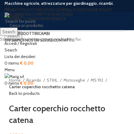
Macchine agricole, attrezzature per giardinaggio, ricambi.
PRIVACY POLICY
CONDIZIONI GENERALI D’USO
COOKIE POLICY
RESI, RIMBORSI E DIRITTO DI RECESSO
TERMINI E CONDIZIONI DI VENDITA
Search
HOME
PRODOTTI
RICAMBI
Search
Start typing to see posts you are looking for.
CHI SIAMO
I NOSTRI SERVIZI
CONTATTI
Accedi / Registrati
Search
Lista dei desideri
Click to enlarge
0
items
€
0,00
Menu
Home
Ricambi
STIHL
Motoseghe
MS 192
0
items
€
0,00
Carter coperchio rocchetto catena
Back to products
Carter coperchio rocchetto
catena