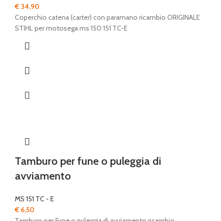
€
34,90
Coperchio catena (carter) con paramano ricambio ORIGINALE
STIHL per motosega ms 150 151 TC-E
Tamburo per fune o puleggia di
avviamento
MS 151 TC - E
€
6,50
Tamburo per Fune o puleggia di avviamento ricambio