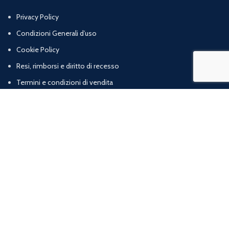
Privacy Policy
Condizioni Generali d’uso
Cookie Policy
Resi, rimborsi e diritto di recesso
Termini e condizioni di vendita
Chi Siamo
Contatti
Marig srl | Zona artigianale loc. Cognulo, 13 - 84078 Vallo della Lucania (SA) |
P.iva: 05832120652 | R.E.A: SA – 477319
web agency
ArtProject.it
Shop