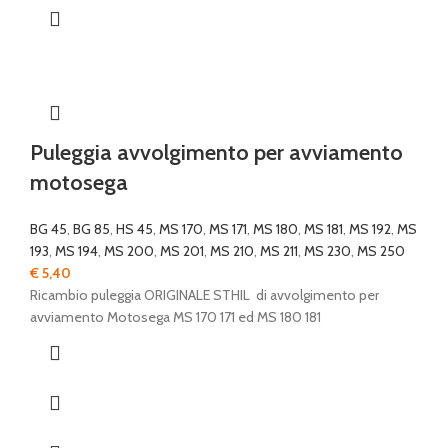
Puleggia avvolgimento per avviamento
motosega
BG 45
,
BG 85
,
HS 45
,
MS 170
,
MS 171
,
MS 180
,
MS 181
,
MS 192
,
MS
193
,
MS 194
,
MS 200
,
MS 201
,
MS 210
,
MS 211
,
MS 230
,
MS 250
€
5,40
Ricambio puleggia ORIGINALE STHIL di avvolgimento per
avviamento Motosega MS 170 171 ed MS 180 181