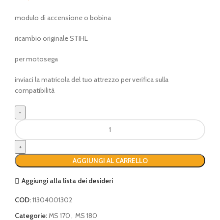
modulo di accensione o bobina
ricambio originale STIHL
per motosega
inviaci la matricola del tuo attrezzo per verifica sulla
compatibilità
modulo
di
accensione
o
AGGIUNGI AL CARRELLO
bobina
(prima
Aggiungi alla lista dei desideri
serie)
quantità
COD:
11304001302
Categorie:
MS 170
,
MS 180