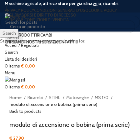
Macchine agricole, attrezzature per giardinaggio, ricambi.
PRIVACY POLICY
CONDIZIONI GENERALI D’USO
COOKIE POLICY
RESI, RIMBORSI E DIRITTO DI RECESSO
TERMINI E CONDIZIONI DI VENDITA
Search
HOME
PRODOTTI
RICAMBI
Search
Start typing to see posts you are looking for.
CHI SIAMO
I NOSTRI SERVIZI
CONTATTI
Accedi / Registrati
Search
Lista dei desideri
0
items
€
0,00
Click to enlarge
Menu
0
items
€
0,00
Home
Ricambi
STIHL
Motoseghe
MS 170
modulo di accensione o bobina (prima serie)
Back to products
modulo di accensione o bobina (prima serie)
€
27,90