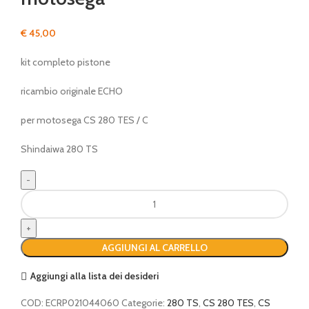
€
45,00
kit completo pistone
ricambio originale ECHO
per motosega CS 280 TES / C
Shindaiwa 280 TS
kit
pistone
completo
per
AGGIUNGI AL CARRELLO
motosega
quantità
Aggiungi alla lista dei desideri
COD:
ECRP021044060
Categorie:
280 TS
,
CS 280 TES
,
CS