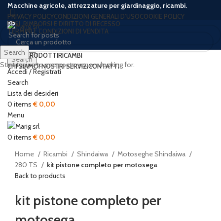
Macchine agricole, attrezzature per giardinaggio, ricambi.
PRIVACY POLICY
CONDIZIONI GENERALI D’USO
COOKIE POLICY
RESI, RIMBORSI E DIRITTO DI RECESSO
TERMINI E CONDIZIONI DI VENDITA
Search
HOME
PRODOTTI
RICAMBI
Search
Start typing to see posts you are looking for.
CHI SIAMO
I NOSTRI SERVIZI
CONTATTI
Accedi / Registrati
Search
Lista dei desideri
0
items
€
0,00
Click to enlarge
Menu
0
items
€
0,00
Home
Ricambi
Shindaiwa
Motoseghe Shindaiwa
280 TS
kit pistone completo per motosega
Back to products
kit pistone completo per
motosega