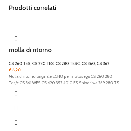
Prodotti correlati
molla di ritorno
CS 260 TES
,
CS 280 TES
,
CS 280 TESC
,
CS 360
,
CS 362
€
6,20
Molla di ritorno originale ECHO per motosega CS 260 280
Tes/c CS 361 WES CS 420 352 4010 ES Shindaiwa 269 280 TS