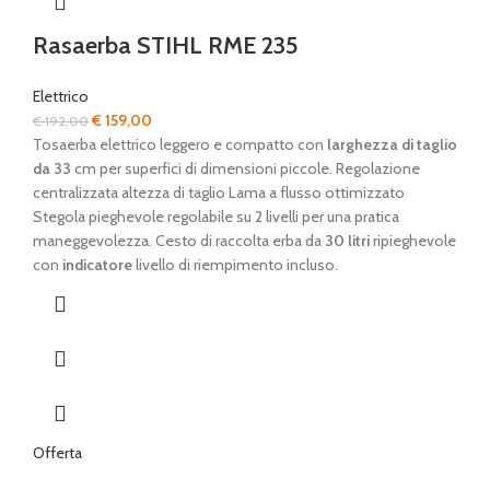
Rasaerba STIHL RME 235
Elettrico
Il
Il
€
159,00
€
192,00
prezzo
prezzo
Tosaerba elettrico leggero e compatto con
larghezza di taglio
originale
attuale
da 33
cm per superfici di dimensioni piccole. Regolazione
era:
è:
centralizzata altezza di taglio Lama a flusso ottimizzato
€ 192,00.
€ 159,00.
Stegola pieghevole regolabile su 2 livelli per una pratica
maneggevolezza. Cesto di raccolta erba da
30 litri
ripieghevole
con
indicatore
livello di riempimento incluso.
Offerta