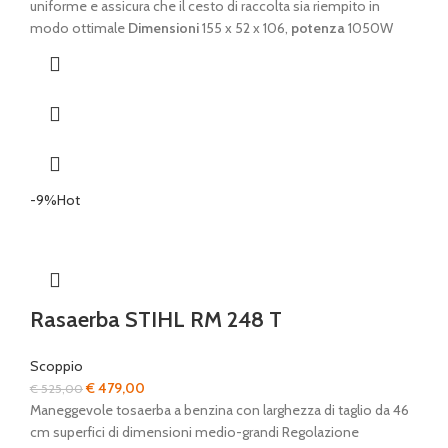
uniforme e assicura che il cesto di raccolta sia riempito in
modo ottimale
Dimensioni
155 x 52 x 106,
potenza
1050W
-9%
Hot
Rasaerba STIHL RM 248 T
Scoppio
Il
Il
€
479,00
€
525,00
prezzo
prezzo
Maneggevole tosaerba a benzina con larghezza di taglio da 46
originale
attuale
cm superfici di dimensioni medio-grandi Regolazione