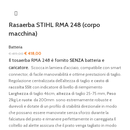
Rasaerba STIHL RMA 248 (corpo
macchina)
Batteria
Il
Il
€
418,00
€
419,00
prezzo
prezzo
Il tosaerba RMA 248 è fornito
SENZA
batteria e
originale
attuale
caricatore.
Scocca in lamiera d'acciaio, compatibile con smart
era:
è:
connector, di facile manovrabilità e ottime prestazioni di taglio.
€ 419,00.
€ 418,00.
Regolazione centralizzata dell'altezza di taglio e
cesto di
raccolta 55lt
con indicatore di livello di riempimento
Larghezza
di taglio 46cm,
altezza
di taglio 25-75 mm,
Peso
21kg Le
ruote
da 200mm sono estremamente robuste e
durevoli e dotate di un profilo di stabilità direzionale in modo
che possano essere manovrate senza sforzo durante la
falciatura del prato e rimanere perfettamente in carreggiata Il
coltello ad alette assicura che il prato venga tagliato in modo