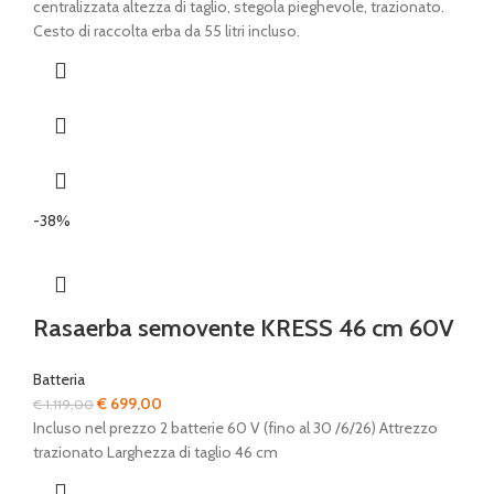
era:
è:
centralizzata altezza di taglio, stegola pieghevole, trazionato.
€ 525,00.
€ 479,00.
Cesto di raccolta erba da 55 litri incluso.
-38%
Rasaerba semovente KRESS 46 cm 60V
Batteria
Il
Il
€
699,00
€
1.119,00
prezzo
prezzo
Incluso nel prezzo 2 batterie 60 V (fino al 30 /6/26) Attrezzo
originale
attuale
trazionato Larghezza di taglio 46 cm
era:
è: