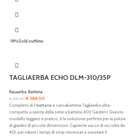
€ 1.119,00.
€ 699,00.
-18%
Sold out
New
TAGLIAERBA ECHO DLM-310/35P
Rasaerba
,
Batteria
Il
Il
€
388,00
€
475,00
prezzo
prezzo
Completo di
1 batteria
e caricabatteria Tagliaerba ultra-
originale
attuale
compatto a spinta della serie a batteria 40V Garden+ Questo
era:
è:
modello leggero e pratico, è la soluzione perfetta per la pulizia
€ 475,00.
€ 388,00.
di giardini di piccole dimensioni. Capiente sacco di raccolta da
40L per ridurre i tempi di stop necessari a svuotare il