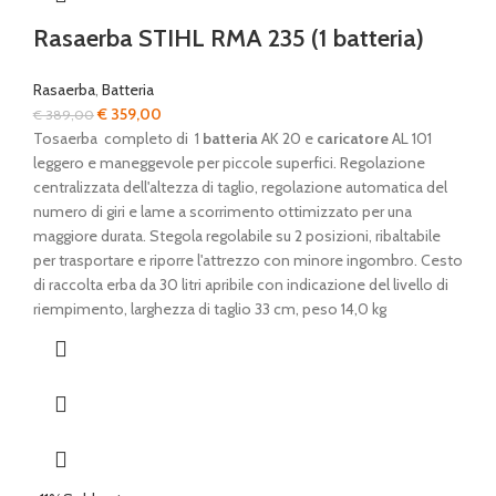
Rasaerba STIHL RMA 235 (1 batteria)
Rasaerba
,
Batteria
Il
Il
€
359,00
€
389,00
prezzo
prezzo
Tosaerba completo di 1
batteria
AK 20 e
caricatore
AL 101
originale
attuale
leggero e maneggevole per piccole superfici. Regolazione
era:
è:
centralizzata dell'altezza di taglio, regolazione automatica del
€ 389,00.
€ 359,00.
numero di giri e lame a scorrimento ottimizzato per una
maggiore durata. Stegola regolabile su 2 posizioni, ribaltabile
per trasportare e riporre l'attrezzo con minore ingombro. Cesto
di raccolta erba da 30 litri apribile con indicazione del livello di
riempimento, larghezza di taglio 33 cm, peso 14,0 kg