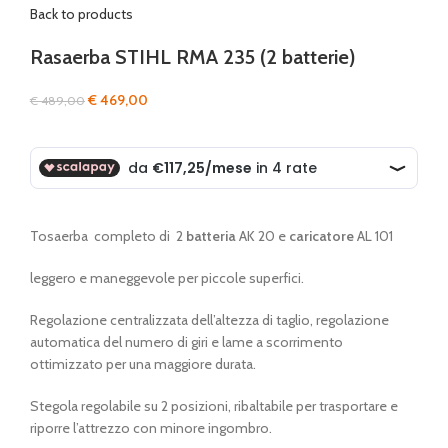
Back to products
Rasaerba STIHL RMA 235 (2 batterie)
Il
Il
€
469,00
€
489,00
prezzo
prezzo
originale
attuale
era:
è:
€ 489,00.
€ 469,00.
Tosaerba completo di 2
batteria
AK 20 e
caricatore
AL 101
leggero e maneggevole per piccole superfici.
Regolazione centralizzata dell’altezza di taglio, regolazione
automatica del numero di giri e lame a scorrimento
ottimizzato per una maggiore durata.
Stegola regolabile su 2 posizioni, ribaltabile per trasportare e
riporre l’attrezzo con minore ingombro.