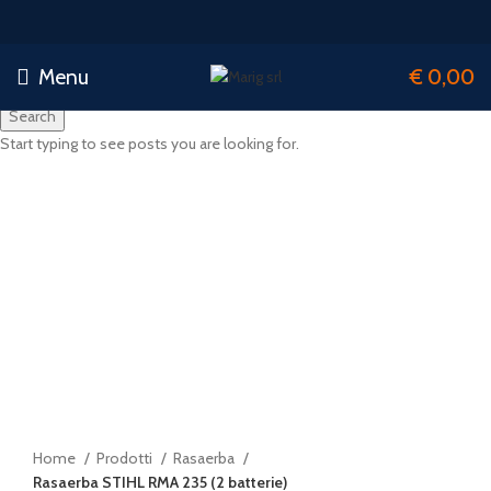
Menu
€
0,00
Search
Start typing to see posts you are looking for.
-4%
Watch video
Click to enlarge
Home
Prodotti
Rasaerba
Rasaerba STIHL RMA 235 (2 batterie)