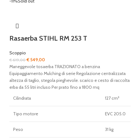
-11%
Sold out
Rasaerba STIHL RM 253 T
Scoppio
Il
Il
€
549,00
€
619,00
prezzo
prezzo
Maneggevole tosaerba TRAZIONATO a benzina
originale
attuale
Equipaggiamento Mulching di serie Regolazione centralizzata
era:
è:
altezza di taglio, stegola pieghevole. scarico e cesto di raccolta
€ 619,00.
€ 549,00.
erba da 55 litri incluso Per prato fino a 1800 mq
Cilindrata
127 cm³
Tipo motore
EVC 205.0
Peso
31 kg