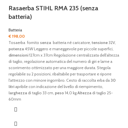
Rasaerba STIHL RMA 235 (senza
batteria)
Batteria
€
198,00
Tosaerba fornito
senza
batteria né caricatore,
tensione
32V,
potenza
45W Leggero e maneggevole per piccole superfici,
dimensioni
127cm x 37cm Regolazione centralizzata dell'altezza
di taglio, regolazione automatica del numero di giri e lame a
scorrimento ottimizzato per una maggiore durata. Stegola
regolabile su 2 posizioni, ribaltabile per trasportare e riporre
l'attrezzo con minore ingombro. Cesto di raccolta erba da
30
litri
apribile con indicazione del livello di riempimento,
larghezza
di taglio 33 cm,
peso
14,0 kg
Altezza
di taglio 25-
60mm