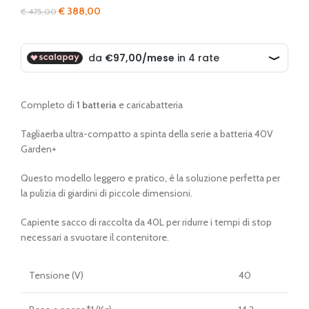
Il
Il
€
388,00
€
475,00
prezzo
prezzo
originale
attuale
era:
è:
€ 475,00.
€ 388,00.
Completo di
1 batteria
e caricabatteria
Tagliaerba ultra-compatto a spinta della serie a batteria 40V
Garden+
Questo modello leggero e pratico, è la soluzione perfetta per
la pulizia di giardini di piccole dimensioni.
Capiente sacco di raccolta da 40L per ridurre i tempi di stop
necessari a svuotare il contenitore.
Tensione (V)
40