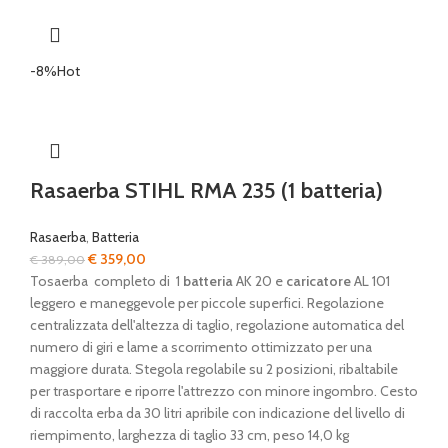
-8%
Hot
Rasaerba STIHL RMA 235 (1 batteria)
Rasaerba
,
Batteria
Il
Il
€
359,00
€
389,00
prezzo
prezzo
Tosaerba completo di 1
batteria
AK 20 e
caricatore
AL 101
originale
attuale
leggero e maneggevole per piccole superfici. Regolazione
era:
è:
centralizzata dell'altezza di taglio, regolazione automatica del
€ 389,00.
€ 359,00.
numero di giri e lame a scorrimento ottimizzato per una
maggiore durata. Stegola regolabile su 2 posizioni, ribaltabile
per trasportare e riporre l'attrezzo con minore ingombro. Cesto
di raccolta erba da 30 litri apribile con indicazione del livello di
riempimento, larghezza di taglio 33 cm, peso 14,0 kg