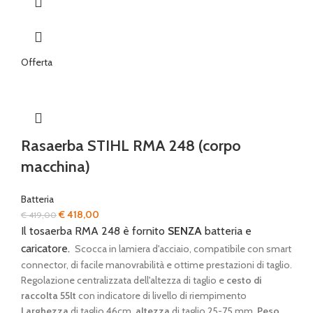
Offerta
Rasaerba STIHL RMA 248 (corpo
macchina)
Batteria
Il
Il
€
418,00
€
419,00
prezzo
prezzo
Il tosaerba RMA 248 è fornito
SENZA
batteria e
originale
attuale
caricatore.
Scocca in lamiera d'acciaio, compatibile con smart
era:
è:
connector, di facile manovrabilità e ottime prestazioni di taglio.
€ 419,00.
€ 418,00.
Regolazione centralizzata dell'altezza di taglio e
cesto di
raccolta 55lt
con indicatore di livello di riempimento
Larghezza
di taglio 46cm,
altezza
di taglio 25-75 mm,
Peso