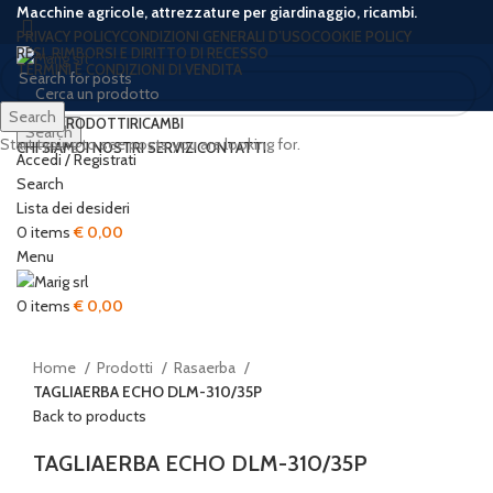
Macchine agricole, attrezzature per giardinaggio, ricambi.
PRIVACY POLICY
CONDIZIONI GENERALI D’USO
COOKIE POLICY
RESI, RIMBORSI E DIRITTO DI RECESSO
TERMINI E CONDIZIONI DI VENDITA
Search
HOME
PRODOTTI
RICAMBI
Search
Start typing to see posts you are looking for.
CHI SIAMO
I NOSTRI SERVIZI
CONTATTI
Accedi / Registrati
-18%
Sold out
New
Search
Lista dei desideri
0
items
€
0,00
Menu
Click to enlarge
0
items
€
0,00
Home
Prodotti
Rasaerba
TAGLIAERBA ECHO DLM-310/35P
Back to products
TAGLIAERBA ECHO DLM-310/35P