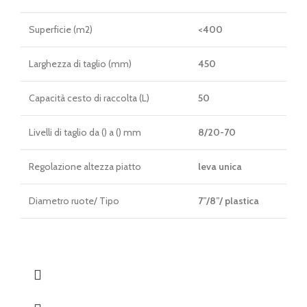
Superficie (m2)
<400
Larghezza di taglio (mm)
450
Capacità cesto di raccolta (L)
50
Livelli di taglio da () a () mm
8/20-70
Regolazione altezza piatto
leva unica
Diametro ruote/ Tipo
7”/8”/ plastica