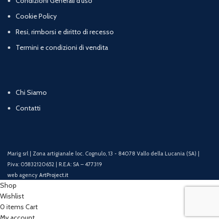
Condizioni Generali d’uso
Cookie Policy
Resi, rimborsi e diritto di recesso
Termini e condizioni di vendita
Chi Siamo
Contatti
Marig srl | Zona artigianale loc. Cognulo, 13 - 84078 Vallo della Lucania (SA) |
P.iva: 05832120652 | R.E.A: SA – 477319
web agency
ArtProject.it
Shop
Wishlist
0
items
Cart
My account