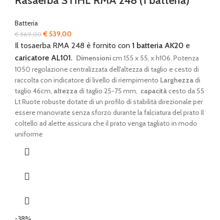
Rasaerba STIHL RMA 248 (1 batteria)
Batteria
Il
Il
€
539,00
€
569,00
prezzo
prezzo
Il tosaerba RMA 248 è fornito con
1
batteria AK20
e
originale
attuale
caricatore AL101.
Dimensioni
cm 155 x 55, x h106. Potenza
era:
è:
1050 regolazione centralizzata dell'altezza di taglio e cesto di
€ 569,00.
€ 539,00.
raccolta con indicatore di livello di riempimento
Larghezza
di
taglio 46cm,
altezza
di taglio 25-75 mm,
capacità
cesto da 55
Lt Ruote robuste dotate di un profilo di stabilità direzionale per
essere manovrate senza sforzo durante la falciatura del prato Il
coltello ad alette assicura che il prato venga tagliato in modo
uniforme
-38%