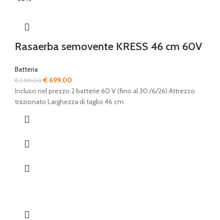
Rasaerba semovente KRESS 46 cm 60V
Batteria
Il
Il
€
699,00
€
1.119,00
prezzo
prezzo
Incluso nel prezzo 2 batterie 60 V (fino al 30 /6/26) Attrezzo
originale
attuale
trazionato Larghezza di taglio 46 cm
era:
è:
€ 1.119,00.
€ 699,00.