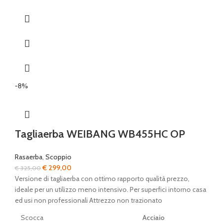
-8%
Tagliaerba WEIBANG WB455HC OP
Rasaerba
,
Scoppio
Il
Il
€
299,00
€
325,00
prezzo
prezzo
Versione di tagliaerba con ottimo rapporto qualità prezzo,
originale
attuale
ideale per un utilizzo meno intensivo. Per superfici intorno casa
era:
è:
ed usi non professionali Attrezzo non trazionato
€ 325,00.
€ 299,00.
Scocca
Acciaio