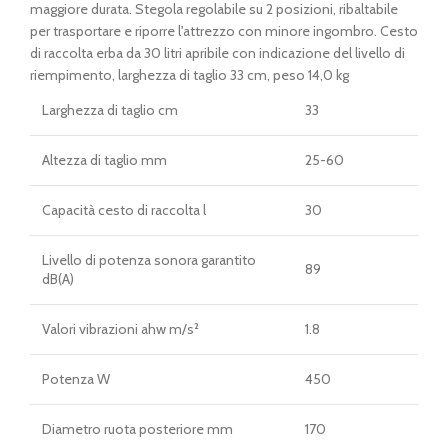
maggiore durata. Stegola regolabile su 2 posizioni, ribaltabile
per trasportare e riporre l'attrezzo con minore ingombro. Cesto
di raccolta erba da 30 litri apribile con indicazione del livello di
riempimento, larghezza di taglio 33 cm, peso 14,0 kg
Larghezza di taglio cm
33
Altezza di taglio mm
25-60
Capacità cesto di raccolta l
30
Livello di potenza sonora garantito
89
dB(A)
Valori vibrazioni ahw m/s²
1.8
Potenza W
450
Diametro ruota posteriore mm
170