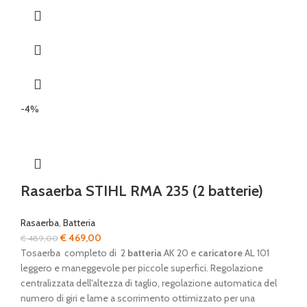
-4%
Rasaerba STIHL RMA 235 (2 batterie)
Rasaerba
,
Batteria
Il
Il
€
469,00
€
489,00
prezzo
prezzo
Tosaerba completo di 2
batteria
AK 20 e
caricatore
AL 101
originale
attuale
leggero e maneggevole per piccole superfici. Regolazione
era:
è:
centralizzata dell'altezza di taglio, regolazione automatica del
€ 489,00.
€ 469,00.
numero di giri e lame a scorrimento ottimizzato per una