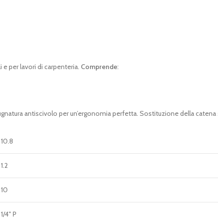
i e per lavori di carpenteria.
Comprende
:
natura antiscivolo per un’ergonomia perfetta. Sostituzione della catena sen
10.8
1.2
10
1/4" P