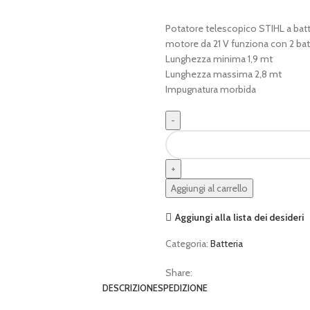
Potatore telescopico STIHL a batt
motore da 21 V funziona con 2 bat
Lunghezza minima 1,9 mt
Lunghezza massima 2,8 mt
Impugnatura morbida
HTA
30
potatore
telescopico
Aggiungi al carrello
STIHL
(2
Aggiungi alla lista dei desideri
batterie)
quantità
Categoria:
Batteria
Share:
DESCRIZIONE
SPEDIZIONE