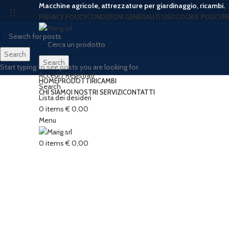
Macchine agricole, attrezzature per giardinaggio, ricambi.
PRIVACY POLICY
CONDIZIONI GENERALI D’USO
COOKIE POLICY
R
Search
Search
Start typing to see posts you are looking for.
Accedi / Registrati
HOME
PRODOTTI
RICAMBI
Search
CHI SIAMO
I NOSTRI SERVIZI
CONTATTI
Lista dei desideri
-12%
0
items
€
0,00
Menu
0
items
€
0,00
Click to enlarge