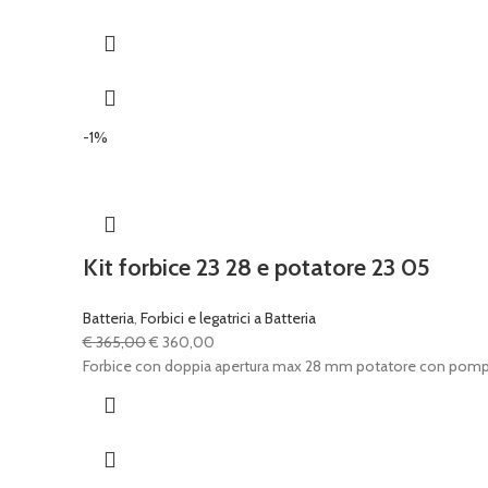
-1%
Kit forbice 23 28 e potatore 23 05
Batteria
,
Forbici e legatrici a Batteria
Il
Il
€
365,00
€
360,00
prezzo
prezzo
Forbice con doppia apertura max 28 mm potatore con pompa o
originale
attuale
era:
è:
€ 365,00.
€ 360,00.