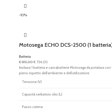
-10%
Motosega ECHO DCS-2500 (1 batteria
Batteria
Il
Il
€
815,00
€
734,00
prezzo
prezzo
Incluso
1 batteria e caricabatterie Motosega da potatura con
originale
attuale
pieno rispetto dell’ambiente e dell’utilizzatore.
era:
è:
Tensione (V)
€ 815,00.
€ 734,00.
Capacità serbatoio olio (L)
Passo catena