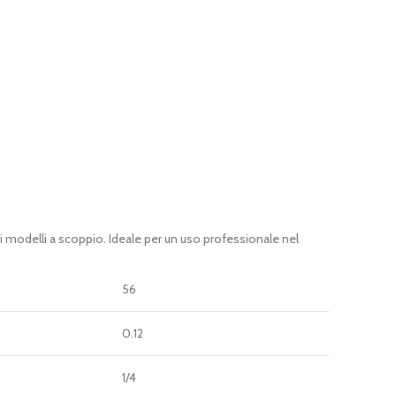
i modelli a scoppio. Ideale per un uso professionale nel
56
0.12
1/4