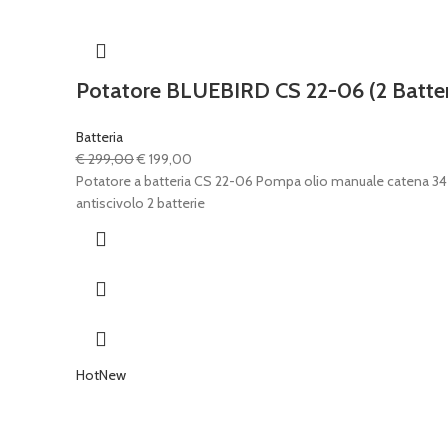
Potatore BLUEBIRD CS 22-06 (2 Batter
Batteria
Il
Il
€
299,00
€
199,00
prezzo
prezzo
Potatore a batteria CS 22-06 Pompa olio manuale catena 34 ma
originale
attuale
antiscivolo 2 batterie
era:
è:
€ 299,00.
€ 199,00.
Hot
New