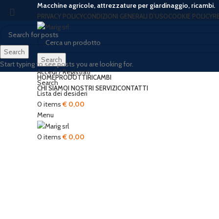
Macchine agricole, attrezzature per giardinaggio, ricambi.
PRIVACY POLICY
CONDIZIONI GENERALI D’USO
COOKIE POLICY
R
Search
Search
Start typing to see posts you are looking for.
Accedi / Registrati
HOME
PRODOTTI
RICAMBI
Search
CHI SIAMO
I NOSTRI SERVIZI
CONTATTI
Lista dei desideri
-15%
0
items
€
0,00
Menu
0
items
€
0,00
Click to enlarge