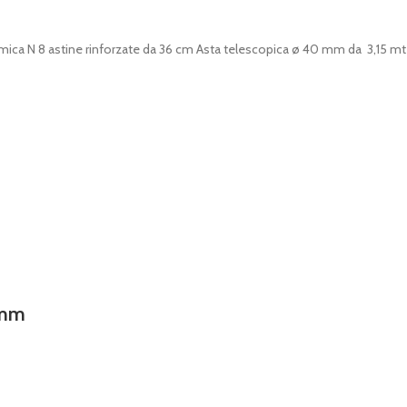
a N 8 astine rinforzate da 36 cm Asta telescopica ø 40 mm da 3,15 mt 2
5mm