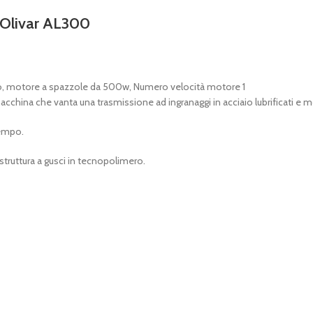
 Olivar AL300
io, motore a spazzole da 500w, Numero velocità motore 1
acchina che vanta una trasmissione ad ingranaggi in acciaio lubrificati e m
tempo.
a struttura a gusci in tecnopolimero.