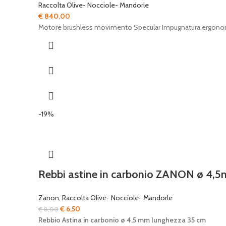
Raccolta Olive- Nocciole- Mandorle
€
840,00
Motore brushless movimento Specular Impugnatura ergonomic
-19%
Rebbi astine in carbonio ZANON ø 4,
Zanon
,
Raccolta Olive- Nocciole- Mandorle
Il
Il
€
6,50
€
8,00
prezzo
prezzo
Rebbio Astina in carbonio
ø 4,5 mm lunghezza 35 cm