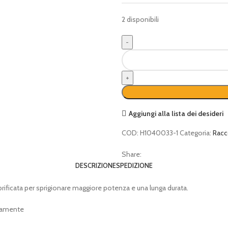
2 disponibili
Abbacchiatore
ZANON
Karbonium
EVO
33V
con
Aggiungi alla lista dei desideri
batterie
quantità
COD:
H1040033-1
Categoria:
Racc
Share:
DESCRIZIONE
SPEDIZIONE
ificata per sprigionare maggiore potenza e una lunga durata.
neamente