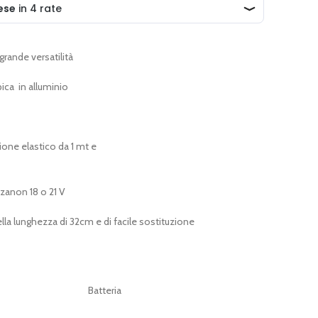
grande versatilità
ica in alluminio
one elastico da 1 mt e
 zanon 18 o 21 V
la lunghezza di 32cm e di facile sostituzione
Batteria