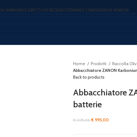
ESI, RIMBORSI E DIRITTO DI RECESSO
TERMINI E CONDIZIONI DI VENDITA
Home
Prodotti
Raccolta Oli
Abbacchiatore ZANON Karbonium
Back to products
Abbacchiatore 
batterie
Il
Il
€
995,00
€
1.175,00
prezzo
prezzo
originale
attuale