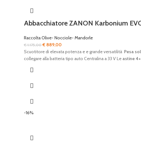
Abbacchiatore ZANON Karbonium EV
Raccolta Olive- Nocciole- Mandorle
Il
Il
€
889,00
€
1.175,00
prezzo
prezzo
Scuotitore di elevata potenza e e grande versatilità
Pesa sol
originale
attuale
collegare alla batteria tipo auto Centralina a 33 V Le
astine 4
era:
è:
€ 1.175,00.
€ 889,00.
-16%