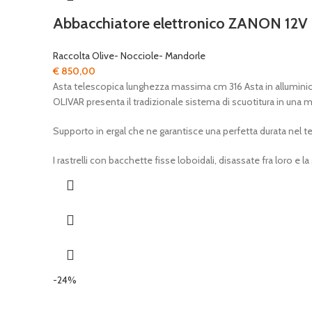
Abbacchiatore elettronico ZANON 12V
Raccolta Olive- Nocciole- Mandorle
€
850,00
Asta telescopica lunghezza massima cm 316 Asta in allumin
OLIVAR presenta il tradizionale sistema di scuotitura in una m
Supporto in ergal che ne garantisce una perfetta durata nel 
I rastrelli con bacchette fisse loboidali, disassate fra loro e l
-24%