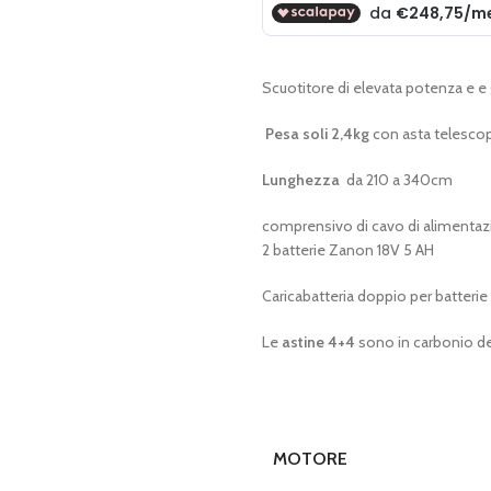
era:
è:
€ 1.175,00.
€ 995,00.
Scuotitore di elevata potenza e e 
Pesa soli 2,4kg
con asta telescop
Lunghezza
da 210 a 340cm
comprensivo di cavo di alimentazi
2 batterie Zanon 18V 5 AH
Caricabatteria doppio per batterie
Le
astine 4+4
sono in carbonio del
MOTORE