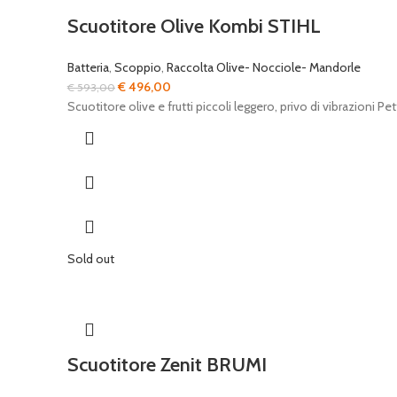
Scuotitore Olive Kombi STIHL
Batteria
,
Scoppio
,
Raccolta Olive- Nocciole- Mandorle
Il
Il
€
496,00
€
593,00
prezzo
prezzo
Scuotitore olive e frutti piccoli leggero, privo di vibrazioni P
originale
attuale
era:
è:
€ 593,00.
€ 496,00.
Sold out
Scuotitore Zenit BRUMI