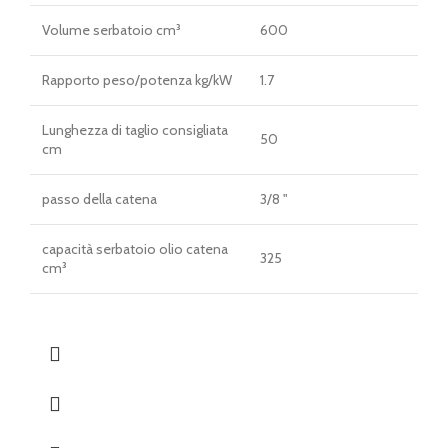
Volume serbatoio cm³
600
Rapporto peso/potenza kg/kW
1.7
Lunghezza di taglio consigliata
50
cm
passo della catena
3/8 "
capacità serbatoio olio catena
325
cm³