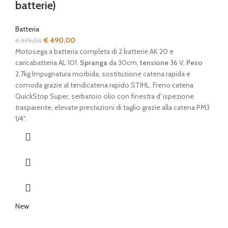
batterie)
Batteria
Il
Il
€
490,00
€
579,00
prezzo
prezzo
Motosega a batteria completa di 2 batterie AK 20 e
originale
attuale
caricabatteria AL 101.
Spranga
da 30cm,
tensione
36 V,
Peso
era:
è:
2,7kg Impugnatura morbida, sostituzione catena rapida e
€ 579,00.
€ 490,00.
comoda grazie al tendicatena rapido STIHL. Freno catena
QuickStop Super, serbatoio olio con finestra d' ispezione
trasparente, elevate prestazioni di taglio grazie alla catena PM3
1/4".
New