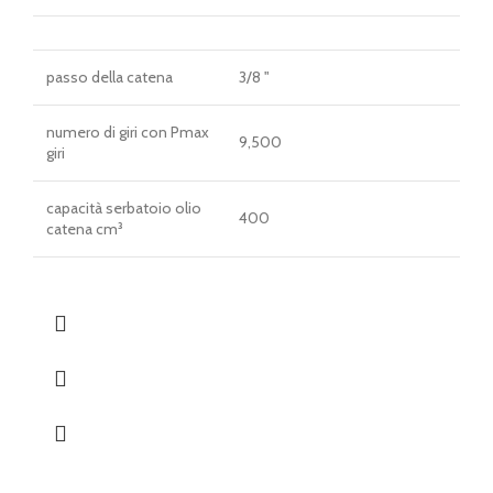
passo della catena
3/8 "
numero di giri con Pmax
9,500
giri
capacità serbatoio olio
400
catena cm³