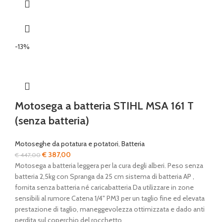
-13%
Motosega a batteria STIHL MSA 161 T
(senza batteria)
Motoseghe da potatura e potatori
,
Batteria
Il
Il
€
387,00
€
447,00
prezzo
prezzo
Motosega a batteria leggera per la cura degli alberi. Peso senza
originale
attuale
batteria 2,5kg con Spranga da 25 cm sistema di batteria AP ,
era:
è:
fornita senza batteria né caricabatteria Da utilizzare in zone
€ 447,00.
€ 387,00.
sensibili al rumore Catena 1/4" PM3 per un taglio fine ed elevata
prestazione di taglio, maneggevolezza ottimizzata e dado anti
perdita sul coperchio del rocchetto