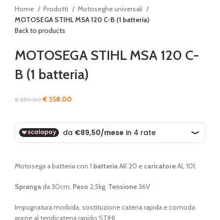
Home
Prodotti
Motoseghe universali
MOTOSEGA STIHL MSA 120 C-B (1 batteria)
Back to products
MOTOSEGA STIHL MSA 120 C-
B (1 batteria)
Il
Il
€
358,00
€
359,00
prezzo
prezzo
originale
attuale
era:
è:
€ 359,00.
€ 358,00.
Motosega a batteria con 1
batteria
AK 20 e
caricatore
AL 101.
Spranga
da 30cm,
Peso
2,5kg,
Tensione
36V
Impugnatura morbida, sostituzione catena rapida e comoda
grazie al tendicatena rapido STIHL.