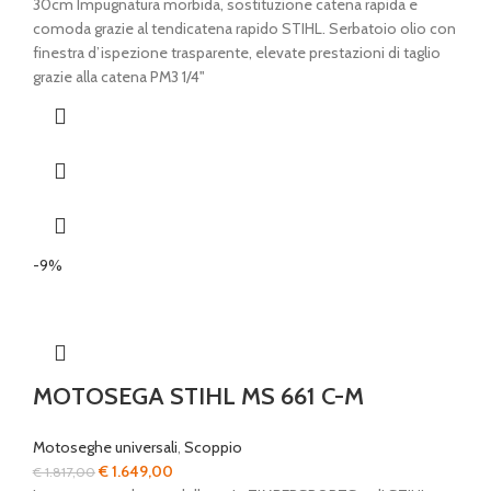
30cm Impugnatura morbida, sostituzione catena rapida e
comoda grazie al tendicatena rapido STIHL. Serbatoio olio con
finestra d’ispezione trasparente, elevate prestazioni di taglio
grazie alla catena PM3 1/4"
-9%
MOTOSEGA STIHL MS 661 C-M
Motoseghe universali
,
Scoppio
Il
Il
€
1.649,00
€
1.817,00