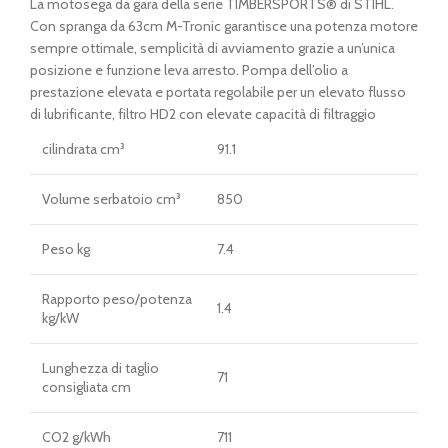
prezzo
prezzo
La motosega da gara della serie TIMBERSPORTS® di STIHL.
originale
attuale
Con spranga da 63cm M-Tronic garantisce una potenza motore
era:
è:
sempre ottimale, semplicità di avviamento grazie a un’unica
€ 1.817,00.
€ 1.649,00.
posizione e funzione leva arresto. Pompa dell’olio a
prestazione elevata e portata regolabile per un elevato flusso
di lubrificante, filtro HD2 con elevate capacità di filtraggio
cilindrata cm³
91.1
Volume serbatoio cm³
850
Peso kg
7.4
Rapporto peso/potenza
1.4
kg/kW
Lunghezza di taglio
71
consigliata cm
CO2 g/kWh
711