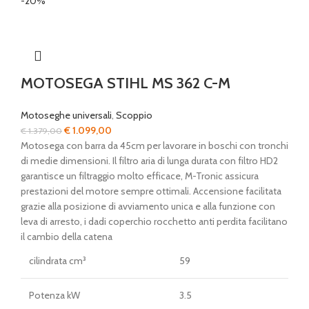
-20%
MOTOSEGA STIHL MS 362 C-M
Motoseghe universali
,
Scoppio
Il
Il
€
1.099,00
€
1.379,00
prezzo
prezzo
Motosega con barra da 45cm per lavorare in boschi con tronchi
originale
attuale
di medie dimensioni. Il filtro aria di lunga durata con filtro HD2
era:
è:
garantisce un filtraggio molto efficace, M-Tronic assicura
€ 1.379,00.
€ 1.099,00.
prestazioni del motore sempre ottimali. Accensione facilitata
grazie alla posizione di avviamento unica e alla funzione con
leva di arresto, i dadi coperchio rocchetto anti perdita facilitano
il cambio della catena
cilindrata cm³
59
Potenza kW
3.5