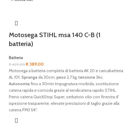
Motosega STIHL msa 140 C-B (1
batteria)
Batteria
Il
Il
€
389,00
€
429,00
prezzo
prezzo
Motosega a batteria completa di batteria AK 20 e caricabatteria
originale
attuale
AL 101.
Spranga
da 30cm,
peso
2,7 kg,
tensione
36v,
era:
è:
Autonomia
fino a 30min Impugnatura morbida, sostituzione
€ 429,00.
€ 389,00.
catena rapida e comoda grazie al tendicatena rapido STIHL.
Freno catena QuickStop Super, serbatoio olio con finestra d'
ispezione trasparente, elevate prestazioni di taglio grazie alla
catena PM3 1/4".