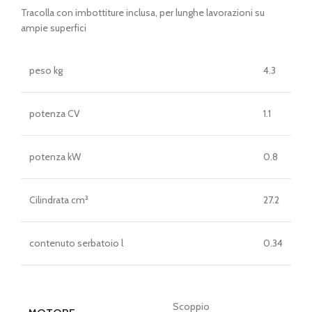
Tracolla con imbottiture inclusa, per lunghe lavorazioni su
ampie superfici
peso kg
4.3
potenza CV
1.1
potenza kW
0.8
Cilindrata cm³
27.2
contenuto serbatoio l
0.34
Scoppio