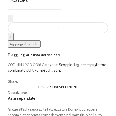
MOTORE
Motore
KOMBI
Multifunzione
STIHL
Aggiungi al carrello
KM
56
Aggiungi alla lista dei desideri
RC-
E
COD:
4144 200 0016
Categoria:
Scoppio
Tag:
decespugliatore
quantità
combinato stihl
,
kombi stihl
,
stihl
Share:
DESCRIZIONE
SPEDIZIONE
Descrizione
Asta separabile
Grazie all’asta separabile l’attrezzatura Kombi può essere
riposta e trasportata comodamente nel bagagliaio dell’auto.