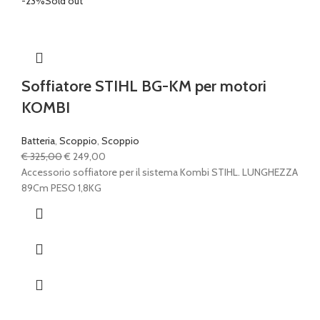
-23%
Sold out
Soffiatore STIHL BG-KM per motori
KOMBI
Batteria
,
Scoppio
,
Scoppio
Il
Il
€
325,00
€
249,00
prezzo
prezzo
Accessorio soffiatore per il sistema Kombi STIHL. LUNGHEZZA
originale
attuale
89Cm PESO 1,8KG
era:
è:
€ 325,00.
€ 249,00.