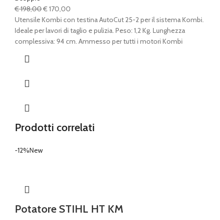
Il
Il
€
198,00
€
170,00
prezzo
prezzo
Utensile Kombi con testina AutoCut 25-2 per il sistema Kombi.
originale
attuale
Ideale per lavori di taglio e pulizia. Peso: 1,2 Kg. Lunghezza
era:
è:
complessiva: 94 cm. Ammesso per tutti i motori Kombi
€ 198,00.
€ 170,00.
Prodotti correlati
-12%
New
Potatore STIHL HT KM