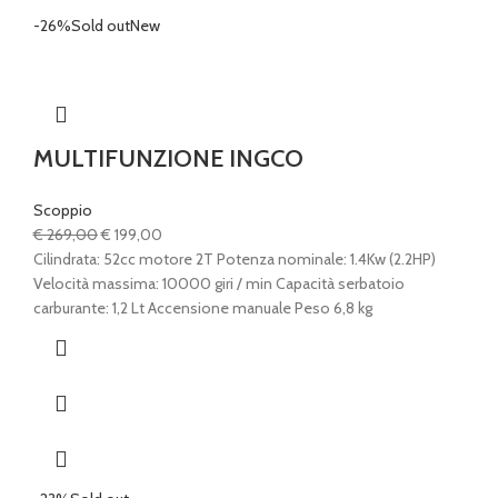
-26%
Sold out
New
MULTIFUNZIONE INGCO
Scoppio
Il
Il
€
269,00
€
199,00
prezzo
prezzo
Cilindrata: 52cc motore 2T Potenza nominale: 1.4Kw (2.2HP)
originale
attuale
Velocità massima: 10000 giri / min Capacità serbatoio
era:
è:
carburante: 1,2 Lt Accensione manuale Peso 6,8 kg
€ 269,00.
€ 199,00.