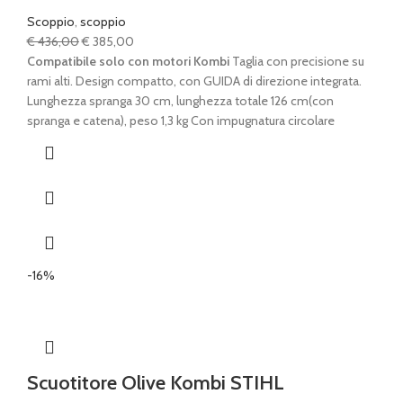
Scoppio
,
scoppio
Il
Il
€
436,00
€
385,00
prezzo
prezzo
Compatibile solo con motori Kombi
Taglia con precisione su
originale
attuale
rami alti. Design compatto, con GUIDA di direzione integrata.
era:
è:
Lunghezza spranga 30 cm, lunghezza totale 126 cm(con
€ 436,00.
€ 385,00.
spranga e catena), peso 1,3 kg Con impugnatura circolare
-16%
Scuotitore Olive Kombi STIHL