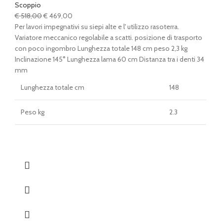
Scoppio
Il
Il
€
518,00
€
469,00
prezzo
prezzo
Per lavori impegnativi su siepi alte e l' utilizzo rasoterra.
originale
attuale
Variatore meccanico regolabile a scatti. posizione di trasporto
era:
è:
con poco ingombro Lunghezza totale 148 cm peso 2,3 kg
€ 518,00.
€ 469,00.
Inclinazione 145° Lunghezza lama 60 cm Distanza tra i denti 34
mm
Lunghezza totale cm
148
Peso kg
2.3