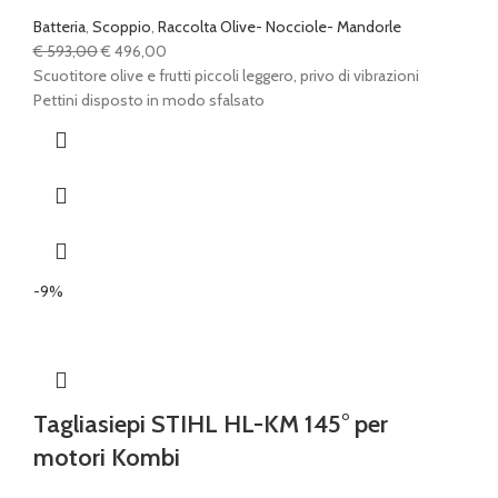
Batteria
,
Scoppio
,
Raccolta Olive- Nocciole- Mandorle
Il
Il
€
593,00
€
496,00
prezzo
prezzo
Scuotitore olive e frutti piccoli leggero, privo di vibrazioni
originale
attuale
Pettini disposto in modo sfalsato
era:
è:
€ 593,00.
€ 496,00.
-9%
Tagliasiepi STIHL HL-KM 145° per
motori Kombi