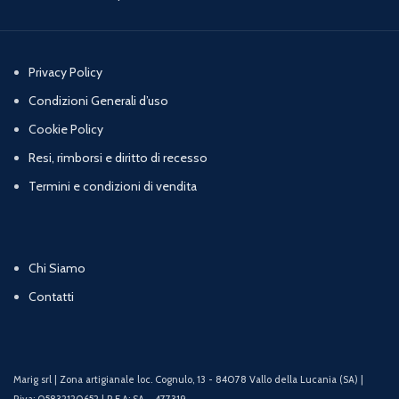
Privacy Policy
Condizioni Generali d’uso
Cookie Policy
Resi, rimborsi e diritto di recesso
Termini e condizioni di vendita
Chi Siamo
Contatti
Marig srl | Zona artigianale loc. Cognulo, 13 - 84078 Vallo della Lucania (SA) |
P.iva: 05832120652 | R.E.A: SA – 477319