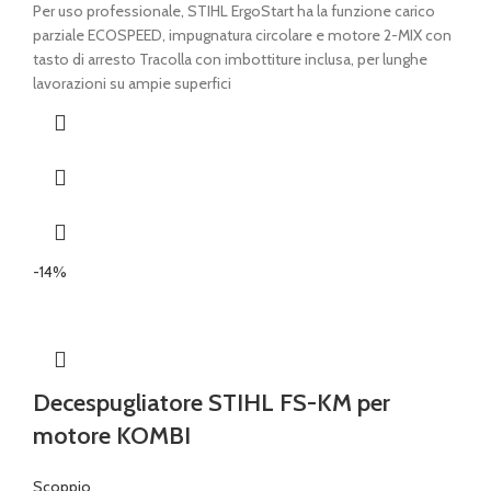
prezzo
prezzo
Per uso professionale, STIHL ErgoStart ha la funzione carico
originale
attuale
parziale ECOSPEED, impugnatura circolare e motore 2-MIX con
era:
è:
tasto di arresto Tracolla con imbottiture inclusa, per lunghe
€ 590,00.
€ 470,00.
lavorazioni su ampie superfici
-14%
Decespugliatore STIHL FS-KM per
motore KOMBI
Scoppio