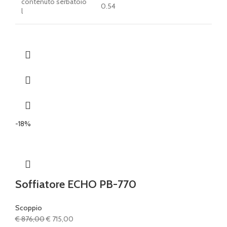
contenuto serbatoio
0.54
l
-18%
Soffiatore ECHO PB-770
Scoppio
Il
Il
€
876,00
€
715,00