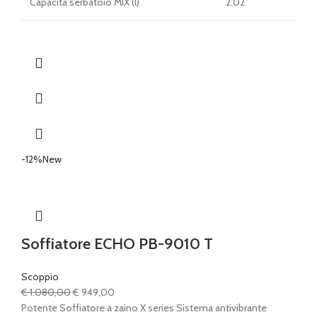
Capacità serbatoio MIX (l)
2.02
-12%
New
Soffiatore ECHO PB-9010 T
Scoppio
Il
Il
€
1.080,00
€
949,00
prezzo
prezzo
Potente Soffiatore a zaino X series Sistema antivibrante