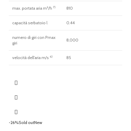
7)
max. portata aria m³/h
810
capacità serbatoio l
0.44
numero di giri con Pmax
8,000
giri
6)
velocità dell'aria m/s
85
-26%
Sold out
New