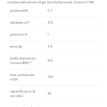
originale
attuale
continua del numero di giri, bocchetta tonda, motore 2-MIX
era:
è:
potenza kW
0.7
€ 419,00.
€ 379,00.
cilindrata cm³
27.2
potenza CV
1
peso kg
5.4
livello di potenza
105
2)
sonora dB(A)
max. portata aria
730
m3/h
capacità sacco di
45
raccolta l