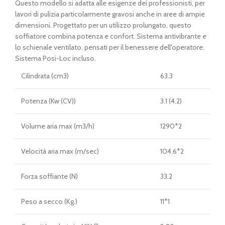
prezzo
prezzo
Questo modello si adatta alle esigenze dei professionisti, per
originale
attuale
lavori di pulizia particolarmente gravosi anche in aree di ampie
era:
è:
dimensioni. Progettato per un utilizzo prolungato, questo
€ 876,00.
€ 715,00.
soffiatore combina potenza e confort. Sistema antivibrante e
lo schienale ventilato, pensati per il benessere dell'operatore.
Sistema Posi-Loc incluso.
Cilindrata (cm3)
63.3
Potenza (Kw (CV))
3.1 (4.2)
Volume aria max (m3/h)
1290*2
Velocità aria max (m/sec)
104.6*2
Forza soffiante (N)
33.2
Peso a secco (Kg.)
11*1