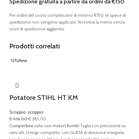
Spedizione gratuita a partire da ordini da €150
Per ordini del costo complessivo di minimo €150, le spese di
spedizione non vengono applicate. Riceverai la merce senza
costi di spedizione aggiuntivi.
Prodotti correlati
-12%
New
Potatore STIHL HT KM
Scoppio
,
scoppio
Il
Il
€
436,00
€
385,00
prezzo
prezzo
Compatibile solo con motori Kombi
Taglia con precisione su
originale
attuale
rami alti. Design compatto, con GUIDA di direzione integrata.