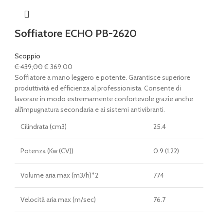
Soffiatore ECHO PB-2620
Scoppio
Il
Il
€
439,00
€
369,00
prezzo
prezzo
Soffiatore a mano leggero e potente. Garantisce superiore
originale
attuale
produttività ed efficienza al professionista. Consente di
era:
è:
lavorare in modo estremamente confortevole grazie anche
€ 439,00.
€ 369,00.
all'impugnatura secondaria e ai sistemi antivibranti.
Cilindrata (cm3)
25.4
Potenza (Kw (CV))
0.9 (1.22)
Volume aria max (m3/h)*2
774
Velocità aria max (m/sec)
76.7