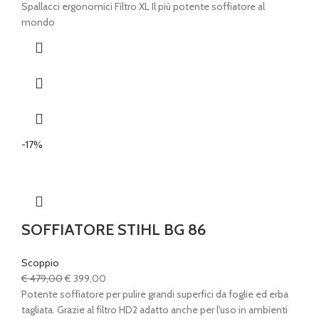
originale
attuale
Spallacci ergonomici Filtro XL Il più potente soffiatore al
era:
è:
mondo
€ 1.080,00.
€ 949,00.
-17%
SOFFIATORE STIHL BG 86
Scoppio
Il
Il
€
479,00
€
399,00
prezzo
prezzo
Potente soffiatore per pulire grandi superfici da foglie ed erba
originale
attuale
tagliata. Grazie al filtro HD2 adatto anche per l'uso in ambienti