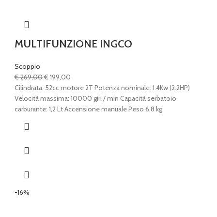
MULTIFUNZIONE INGCO
Scoppio
Il
Il
€
269,00
€
199,00
prezzo
prezzo
Cilindrata: 52cc motore 2T Potenza nominale: 1.4Kw (2.2HP)
originale
attuale
Velocità massima: 10000 giri / min Capacità serbatoio
era:
è:
carburante: 1,2 Lt Accensione manuale Peso 6,8 kg
€ 269,00.
€ 199,00.
-16%