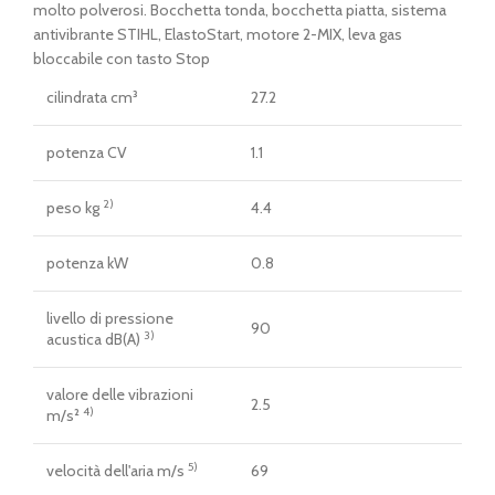
era:
è:
molto polverosi. Bocchetta tonda, bocchetta piatta, sistema
€ 479,00.
€ 399,00.
antivibrante STIHL, ElastoStart, motore 2-MIX, leva gas
bloccabile con tasto Stop
cilindrata cm³
27.2
potenza CV
1.1
2)
peso kg
4.4
potenza kW
0.8
livello di pressione
90
3)
acustica dB(A)
valore delle vibrazioni
2.5
4)
m/s²
5)
velocità dell'aria m/s
69