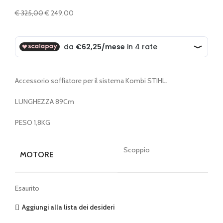
Il
Il
€
325,00
€
249,00
prezzo
prezzo
originale
attuale
era:
è:
€ 325,00.
€ 249,00.
Accessorio soffiatore per il sistema Kombi STIHL.
LUNGHEZZA 89Cm
PESO 1,8KG
Scoppio
MOTORE
Esaurito
Aggiungi alla lista dei desideri