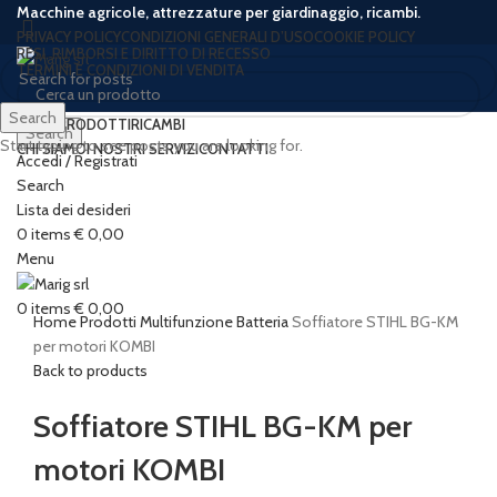
Macchine agricole, attrezzature per giardinaggio, ricambi.
PRIVACY POLICY
CONDIZIONI GENERALI D’USO
COOKIE POLICY
RESI, RIMBORSI E DIRITTO DI RECESSO
TERMINI E CONDIZIONI DI VENDITA
Search
HOME
PRODOTTI
RICAMBI
Search
Start typing to see posts you are looking for.
CHI SIAMO
I NOSTRI SERVIZI
CONTATTI
Accedi / Registrati
-23%
Sold out
Search
Lista dei desideri
0
items
€
0,00
Click to enlarge
Menu
0
items
€
0,00
Home
Prodotti
Multifunzione
Batteria
Soffiatore STIHL BG-KM
per motori KOMBI
Back to products
Soffiatore STIHL BG-KM per
motori KOMBI