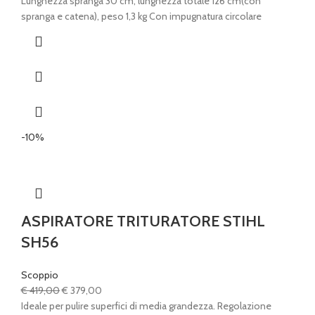
era:
è:
Lunghezza spranga 30 cm, lunghezza totale 126 cm(con
€ 436,00.
€ 385,00.
spranga e catena), peso 1,3 kg Con impugnatura circolare
-10%
ASPIRATORE TRITURATORE STIHL
SH56
Scoppio
Il
Il
€
419,00
€
379,00
prezzo
prezzo
Ideale per pulire superfici di media grandezza. Regolazione