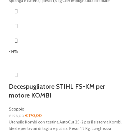
€ 436,00.
€ 385,00.
spranga e catena), peso 1,3 kg Con impugnatura circolare
-14%
Decespugliatore STIHL FS-KM per
motore KOMBI
Scoppio
Il
Il
€
170,00
€
198,00
prezzo
prezzo
Utensile Kombi con testina AutoCut 25-2 per il sistema Kombi.
originale
attuale
Ideale per lavori di taglio e pulizia. Peso: 1,2 Kg. Lunghezza