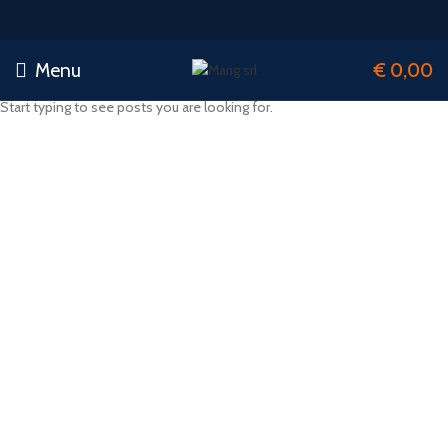
Menu
€
0,00
Start typing to see posts you are looking for.
-20%
Watch video
Click to enlarge