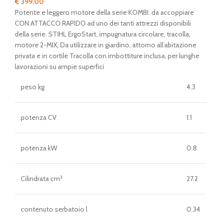
€
399,00
Potente e leggero motore della serie KOMBI. da accoppiare
CON ATTACCO RAPIDO ad uno dei tanti attrezzi disponibili
della serie. STIHL ErgoStart, impugnatura circolare, tracolla,
motore 2-MIX, Da utilizzare in giardino, attorno all’abitazione
privata e in cortile Tracolla con imbottiture inclusa, per lunghe
lavorazioni su ampie superfici
peso kg
4.3
potenza CV
1.1
potenza kW
0.8
Cilindrata cm³
27.2
contenuto serbatoio l
0.34