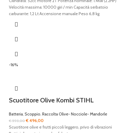
prezzo
prezzo
Cilindrata: 52cc motore 2T Potenza nominale: 1.4Kw (2.2HP)
originale
attuale
Velocità massima: 10000 giri / min Capacità serbatoio
era:
è:
carburante: 1,2 Lt Accensione manuale Peso 6,8 kg
€ 269,00.
€ 199,00.
-16%
Scuotitore Olive Kombi STIHL
Batteria
,
Scoppio
,
Raccolta Olive- Nocciole- Mandorle
Il
Il
€
496,00
€
593,00
prezzo
prezzo
Scuotitore olive e frutti piccoli leggero, privo di vibrazioni