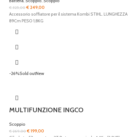
Batteria
,
Scoppio
,
Scoppio
Il
Il
€
249,00
€
325,00
prezzo
prezzo
Accessorio soffiatore per il sistema Kombi STIHL. LUNGHEZZA
originale
attuale
89Cm PESO 1,8KG
era:
è:
€ 325,00.
€ 249,00.
-26%
Sold out
New
MULTIFUNZIONE INGCO
Scoppio
Il
Il
€
199,00
€
269,00