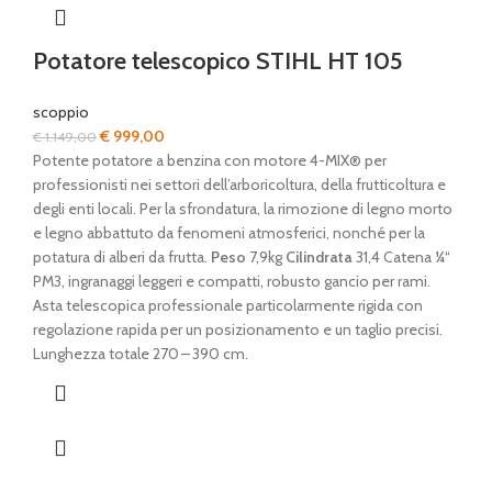
Potatore telescopico STIHL HT 105
scoppio
Il
Il
€
999,00
€
1.149,00
prezzo
prezzo
Potente potatore a benzina con motore 4-MIX® per
originale
attuale
professionisti nei settori dell’arboricoltura, della frutticoltura e
era:
è:
degli enti locali. Per la sfrondatura, la rimozione di legno morto
€ 1.149,00.
€ 999,00.
e legno abbattuto da fenomeni atmosferici, nonché per la
potatura di alberi da frutta.
Peso
7,9kg
Cilindrata
31,4 Catena ¼“
PM3, ingranaggi leggeri e compatti, robusto gancio per rami.
Asta telescopica professionale particolarmente rigida con
regolazione rapida per un posizionamento e un taglio precisi.
Lunghezza totale 270 – 390 cm.