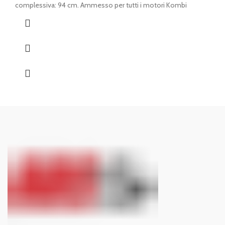
era:
è:
complessiva: 94 cm. Ammesso per tutti i motori Kombi
€ 198,00.
€ 170,00.