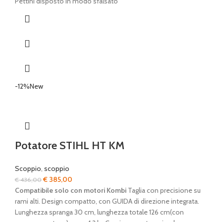
originale
attuale
Pettini disposto in modo sfalsato
era:
è:
€ 593,00.
€ 496,00.
-12%
New
Potatore STIHL HT KM
Scoppio
,
scoppio
Il
Il
€
385,00
€
436,00
prezzo
prezzo
Compatibile solo con motori Kombi
Taglia con precisione su
originale
attuale
rami alti. Design compatto, con GUIDA di direzione integrata.
era:
è:
Lunghezza spranga 30 cm, lunghezza totale 126 cm(con