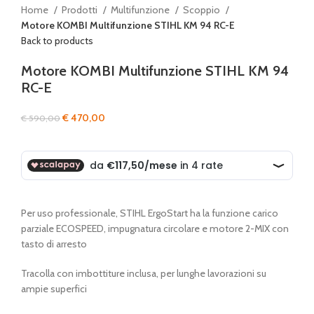
Home
Prodotti
Multifunzione
Scoppio
Motore KOMBI Multifunzione STIHL KM 94 RC-E
Back to products
Motore KOMBI Multifunzione STIHL KM 94
RC-E
Il
Il
€
470,00
€
590,00
prezzo
prezzo
originale
attuale
era:
è:
€ 590,00.
€ 470,00.
Per uso professionale, STIHL ErgoStart ha la funzione carico
parziale ECOSPEED, impugnatura circolare e motore 2-MIX con
tasto di arresto
Tracolla con imbottiture inclusa, per lunghe lavorazioni su
ampie superfici