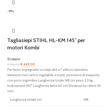
-9%
Tagliasiepi STIHL HL-KM 145° per
motori Kombi
Scoppio
Il
Il
€
469,00
€
518,00
prezzo
prezzo
Per lavori impegnativi su siepi alte e l' utilizzo rasoterra.
originale
attuale
Variatore meccanico regolabile a scatti. posizione di trasporto
era:
è:
con poco ingombro Lunghezza totale 148 cm peso 2,3 kg
€ 518,00.
€ 469,00.
Inclinazione 145° Lunghezza lama 60 cm Distanza tra i denti 34
mm
Lunghezza totale cm
148