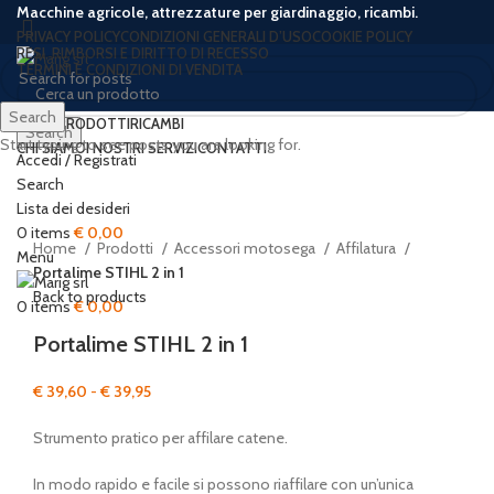
Macchine agricole, attrezzature per giardinaggio, ricambi.
PRIVACY POLICY
CONDIZIONI GENERALI D’USO
COOKIE POLICY
RESI, RIMBORSI E DIRITTO DI RECESSO
TERMINI E CONDIZIONI DI VENDITA
Search
HOME
PRODOTTI
RICAMBI
Search
Start typing to see posts you are looking for.
CHI SIAMO
I NOSTRI SERVIZI
CONTATTI
Accedi / Registrati
-24%
Search
Lista dei desideri
Click to enlarge
0
items
€
0,00
Home
Prodotti
Accessori motosega
Affilatura
Menu
Portalime STIHL 2 in 1
Back to products
0
items
€
0,00
Portalime STIHL 2 in 1
Fascia
€
39,60
-
€
39,95
di
Strumento pratico per affilare catene.
prezzo:
da
In modo rapido e facile si possono riaffilare con un’unica
€ 39,60