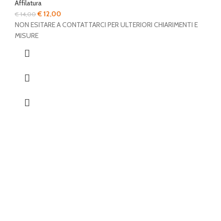
Affilatura
Il
Il
€
12,00
€
14,00
prezzo
prezzo
NON ESITARE A CONTATTARCI PER ULTERIORI CHIARIMENTI E
originale
attuale
MISURE
era:
è:
€ 14,00.
€ 12,00.