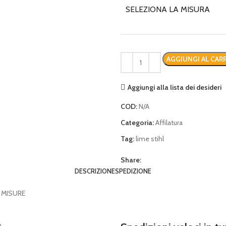
era:
è:
SELEZIONA LA MISURA
€ 14,00.
€ 12,00.
AGGIUNGI AL CAR
Aggiungi alla lista dei desideri
COD:
N/A
Categoria:
Affilatura
Tag:
lime stihl
Share:
DESCRIZIONE
SPEDIZIONE
E MISURE