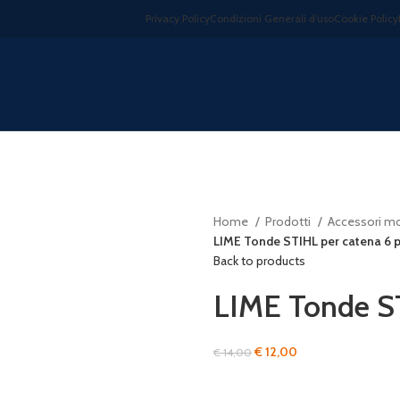
Privacy Policy
Condizioni Generali d’uso
Cookie Policy
Home
Prodotti
Accessori m
LIME Tonde STIHL per catena 6 
Back to products
LIME Tonde ST
Il
Il
€
12,00
€
14,00
prezzo
prezzo
originale
attuale