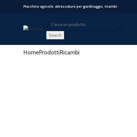
Macchine agricole, attrezzature per giardinaggio, ricambi.
Search
Search
Start typing to see posts you are looking for.
Home
Prodotti
Ricambi
-14%
Click to enlarge