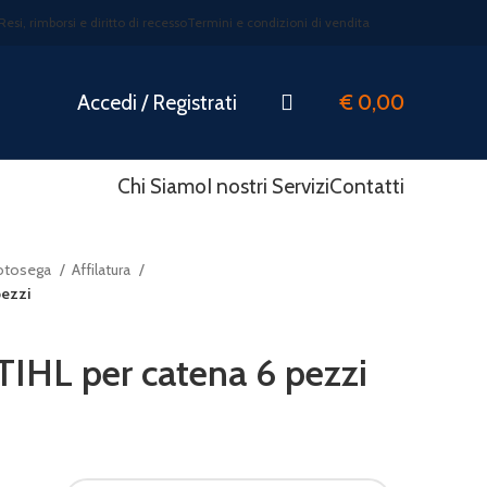
Resi, rimborsi e diritto di recesso
Termini e condizioni di vendita
Accedi / Registrati
€
0,00
Chi Siamo
I nostri Servizi
Contatti
otosega
Affilatura
pezzi
IHL per catena 6 pezzi