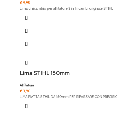
€
9,95
Lima di ricambio per affilatore 2 in 1 ricambi originale STIHL
Lima STIHL 150mm
Affilatura
€
3,90
LIMA PIATTA STHIL DA 150mm PER RIPASSARE CON PRECISIO