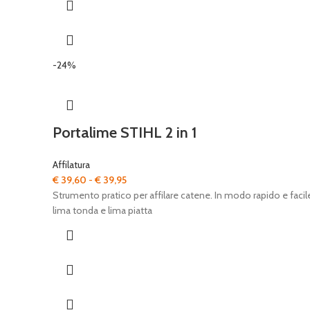
-24%
Portalime STIHL 2 in 1
Affilatura
Fascia
€
39,60
-
€
39,95
di
Strumento pratico per affilare catene. In modo rapido e facile
prezzo:
lima tonda e lima piatta
da
€ 39,60
a
€ 39,95