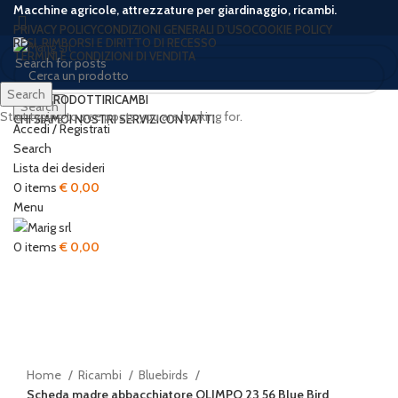
Macchine agricole, attrezzature per giardinaggio, ricambi.
PRIVACY POLICY
CONDIZIONI GENERALI D’USO
COOKIE POLICY
RESI, RIMBORSI E DIRITTO DI RECESSO
TERMINI E CONDIZIONI DI VENDITA
Search
HOME
PRODOTTI
RICAMBI
Search
Start typing to see posts you are looking for.
CHI SIAMO
I NOSTRI SERVIZI
CONTATTI
Accedi / Registrati
Sold out
Search
Lista dei desideri
0
items
€
0,00
Menu
0
items
€
0,00
Click to enlarge
Home
Ricambi
Bluebirds
Scheda madre abbacchiatore OLIMPO 23 56 Blue Bird