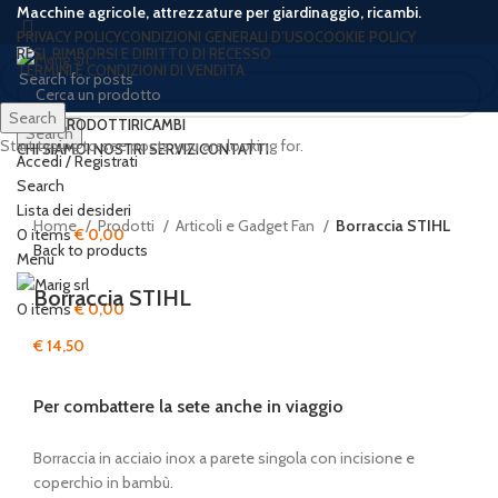
Macchine agricole, attrezzature per giardinaggio, ricambi.
PRIVACY POLICY
CONDIZIONI GENERALI D’USO
COOKIE POLICY
RESI, RIMBORSI E DIRITTO DI RECESSO
TERMINI E CONDIZIONI DI VENDITA
Search
HOME
PRODOTTI
RICAMBI
Search
Start typing to see posts you are looking for.
CHI SIAMO
I NOSTRI SERVIZI
CONTATTI
Accedi / Registrati
Search
Click to enlarge
Lista dei desideri
Home
Prodotti
Articoli e Gadget Fan
Borraccia STIHL
0
items
€
0,00
Back to products
Menu
Borraccia STIHL
0
items
€
0,00
€
14,50
Per combattere la sete anche in viaggio
Borraccia in acciaio inox a parete singola con incisione e
coperchio in bambù.