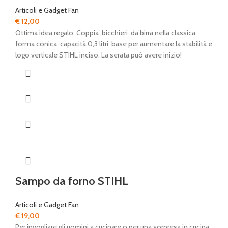
Articoli e Gadget Fan
€
12,00
Ottima idea regalo. Coppia bicchieri da birra nella classica
forma conica. capacità 0,3 litri, base per aumentare la stabilità e
logo verticale STIHL inciso. La serata può avere inizio!
Sampo da forno STIHL
Articoli e Gadget Fan
€
19,00
Per invogliare gli uomini a cucinare o per una sorpresa in cucina