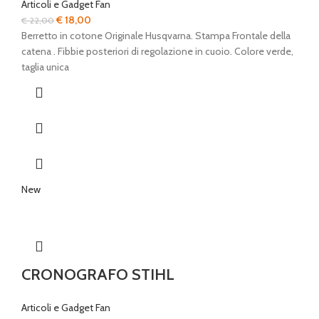
Articoli e Gadget Fan
Il
Il
€
18,00
€
22,00
prezzo
prezzo
Berretto in cotone Originale Husqvarna. Stampa Frontale della
originale
attuale
catena . Fibbie posteriori di regolazione in cuoio. Colore verde,
era:
è:
taglia unica
€ 22,00.
€ 18,00.
New
CRONOGRAFO STIHL
Articoli e Gadget Fan