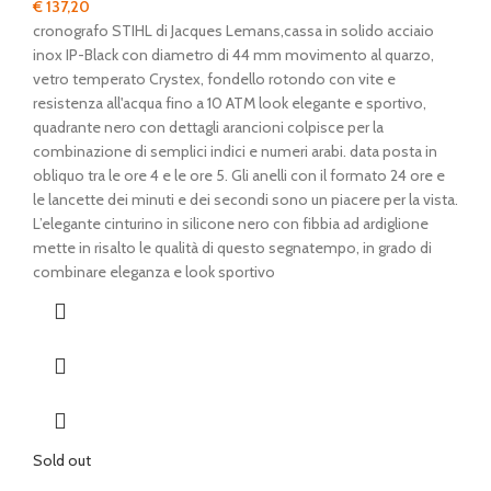
€
137,20
cronografo STIHL di Jacques Lemans,cassa in solido acciaio
inox IP-Black con diametro di 44 mm movimento al quarzo,
vetro temperato Crystex, fondello rotondo con vite e
resistenza all'acqua fino a 10 ATM look elegante e sportivo,
quadrante nero con dettagli arancioni colpisce per la
combinazione di semplici indici e numeri arabi. data posta in
obliquo tra le ore 4 e le ore 5. Gli anelli con il formato 24 ore e
le lancette dei minuti e dei secondi sono un piacere per la vista.
L’elegante cinturino in silicone nero con fibbia ad ardiglione
mette in risalto le qualità di questo segnatempo, in grado di
combinare eleganza e look sportivo
Sold out