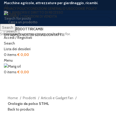
Macchine agricole, attrezzature per giardinaggio, ricambi.
PRIVACY POLICY
CONDIZIONI GENERALI D’USO
COOKIE POLICY
RESI, RIMBORSI E DIRITTO DI RECESSO
TERMINI E CONDIZIONI DI VENDITA
Search
HOME
PRODOTTI
RICAMBI
Search
Start typing to see posts you are looking for.
CHI SIAMO
I NOSTRI SERVIZI
CONTATTI
Accedi / Registrati
New
Search
Lista dei desideri
0
items
€
0,00
Menu
Click to enlarge
0
items
€
0,00
Home
Prodotti
Articoli e Gadget Fan
Orologio da polso STIHL
Back to products