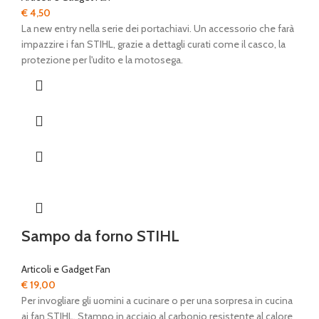
€
4,50
La new entry nella serie dei portachiavi. Un accessorio che farà
impazzire i fan STIHL, grazie a dettagli curati come il casco, la
protezione per l'udito e la motosega.
Sampo da forno STIHL
Articoli e Gadget Fan
€
19,00
Per invogliare gli uomini a cucinare o per una sorpresa in cucina
ai fan STIHL. Stampo in acciaio al carbonio resistente al calore