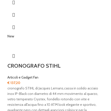
New
CRONOGRAFO STIHL
Articoli e Gadget Fan
€
137,20
cronografo STIHL di Jacques Lemans,cassa in solido acciaio
inox IP-Black con diametro di 44 mm movimento al quarzo,
vetro temperato Crystex, fondello rotondo con vite e
resistenza all'acqua fino a 10 ATM look elegante e sportivo,
quadrante nero con dettagli arancioni colpisce per la