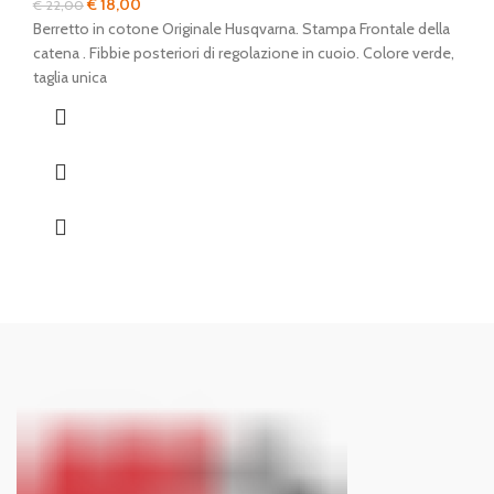
Il
Il
€
18,00
€
22,00
prezzo
prezzo
Berretto in cotone Originale Husqvarna. Stampa Frontale della
originale
attuale
catena . Fibbie posteriori di regolazione in cuoio. Colore verde,
era:
è:
taglia unica
€ 22,00.
€ 18,00.