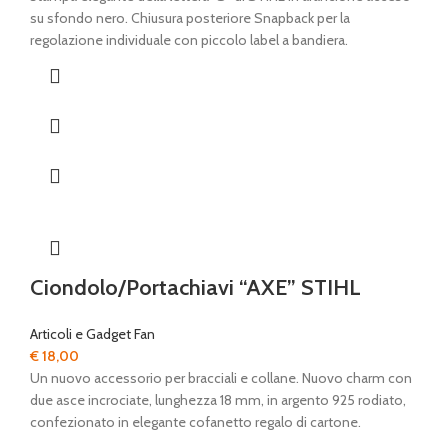
su sfondo nero. Chiusura posteriore Snapback per la
regolazione individuale con piccolo label a bandiera.
Ciondolo/Portachiavi “AXE” STIHL
Articoli e Gadget Fan
€
18,00
Un nuovo accessorio per bracciali e collane. Nuovo charm con
due asce incrociate, lunghezza 18 mm, in argento 925 rodiato,
confezionato in elegante cofanetto regalo di cartone.