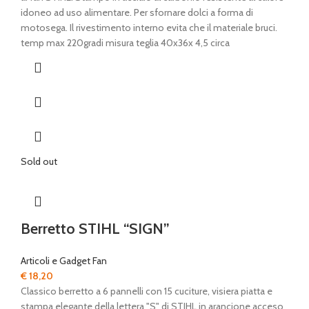
idoneo ad uso alimentare. Per sfornare dolci a forma di
motosega. Il rivestimento interno evita che il materiale bruci.
temp max 220gradi misura teglia 40x36x 4,5 circa
Sold out
Berretto STIHL “SIGN”
Articoli e Gadget Fan
€
18,20
Classico berretto a 6 pannelli con 15 cuciture, visiera piatta e
stampa elegante della lettera "S" di STIHL in arancione acceso