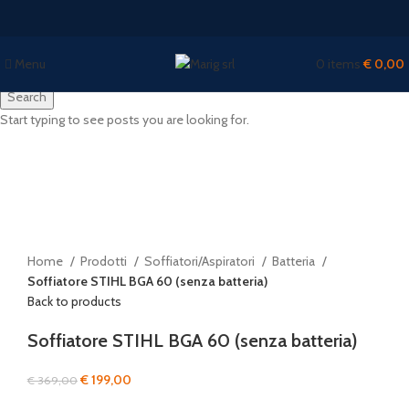
Menu
0
items
€
0,00
Search
Start typing to see posts you are looking for.
-46%
Watch video
Click to enlarge
Home
Prodotti
Soffiatori/Aspiratori
Batteria
Soffiatore STIHL BGA 60 (senza batteria)
Back to products
Soffiatore STIHL BGA 60 (senza batteria)
Il
Il
€
199,00
€
369,00
prezzo
prezzo