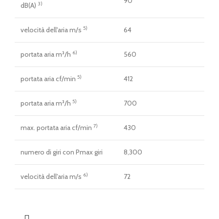
90
3)
dB(A)
5)
velocità dell'aria m/s
64
6)
portata aria m³/h
560
5)
portata aria cf/min
412
5)
portata aria m³/h
700
7)
max. portata aria cf/min
430
numero di giri con Pmax giri
8,300
6)
velocità dell'aria m/s
72