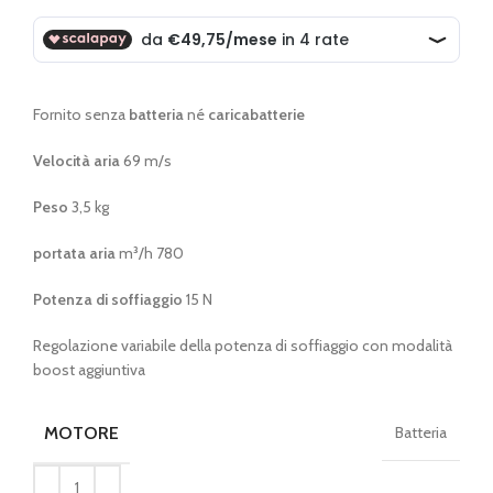
originale
attuale
era:
è:
€ 369,00.
€ 199,00.
Fornito senza
batteria
né
caricabatterie
Velocità aria
69 m/s
Peso
3,5 kg
portata
aria
m³/h 780
Potenza di soffiaggio
15 N
Regolazione variabile della potenza di soffiaggio con modalità
boost aggiuntiva
MOTORE
Batteria