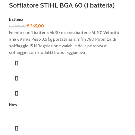
Soffiatore STIHL BGA 60 (1 batteria)
Batteria
Il
Il
€
365,00
€
369,00
prezzo
prezzo
Fornito con
1 batteria
Ak 30 e
caricabatterie
AL 101
Velocità
originale
attuale
aria
69 m/s
Peso
3,5 kg
portata
aria
m³/h 780
Potenza di
era:
è:
soffiaggio
15 N Regolazione variabile della potenza di
€ 369,00.
€ 365,00.
soffiaggio con modalità boost aggiuntiva
New