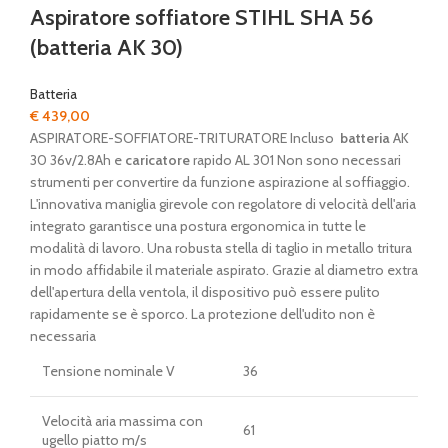
Aspiratore soffiatore STIHL SHA 56
(batteria AK 30)
Batteria
€
439,00
ASPIRATORE-SOFFIATORE-TRITURATORE Incluso
batteria
AK
30 36v/2.8Ah e
caricatore
rapido AL 301 Non sono necessari
strumenti per convertire da funzione aspirazione al soffiaggio.
L'innovativa maniglia girevole con regolatore di velocità dell'aria
integrato garantisce una postura ergonomica in tutte le
modalità di lavoro. Una robusta stella di taglio in metallo tritura
in modo affidabile il materiale aspirato. Grazie al diametro extra
dell'apertura della ventola, il dispositivo può essere pulito
rapidamente se è sporco. La protezione dell'udito non è
necessaria
Tensione nominale V
36
Velocità aria massima con
61
ugello piatto m/s