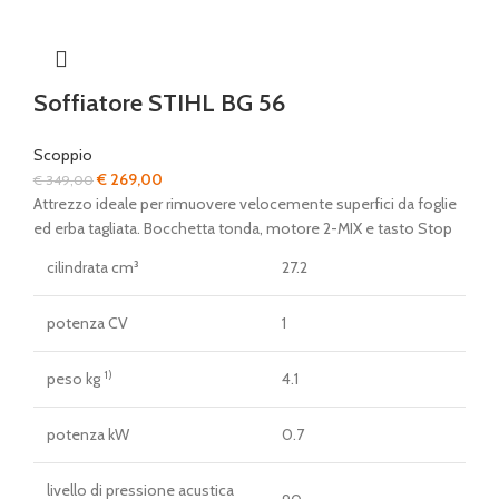
Soffiatore STIHL BG 56
Scoppio
Il
Il
€
269,00
€
349,00
prezzo
prezzo
Attrezzo ideale per rimuovere velocemente superfici da foglie
originale
attuale
ed erba tagliata. Bocchetta tonda, motore 2-MIX e tasto Stop
era:
è:
cilindrata cm³
27.2
€ 349,00.
€ 269,00.
potenza CV
1
1)
peso kg
4.1
potenza kW
0.7
livello di pressione acustica