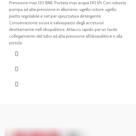
era:
è:
Pressione max 120 BAR, Portata max acqua 130 l/h Con robusta
€ 139,00.
€ 125,00.
pompa ad alta pressione in alluminio, ugello rotore, ugello
piatto regolabile e set per spruzzatura detergente.
Conservazione sicura e salvaspazio degli accessori
direttamente nell’idropulitrice. Attacco rapido per un facile
collegamento del tubo ad alta pressione all'idropulitrice e alla
pistola