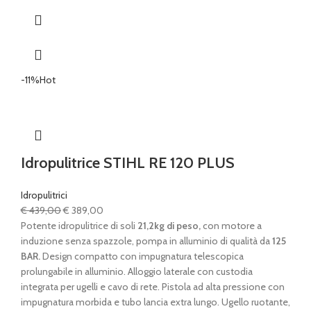
-11%
Hot
Idropulitrice STIHL RE 120 PLUS
Idropulitrici
Il
Il
€
439,00
€
389,00
prezzo
prezzo
Potente idropulitrice di soli
21,2kg di peso,
con motore a
originale
attuale
induzione senza spazzole, pompa in alluminio di qualità da
125
era:
è:
BAR.
Design compatto con impugnatura telescopica
€ 439,00.
€ 389,00.
prolungabile in alluminio. Alloggio laterale con custodia
integrata per ugelli e cavo di rete. Pistola ad alta pressione con
impugnatura morbida e tubo lancia extra lungo. Ugello ruotante,