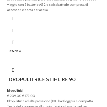
viaggio con 2 batterie AS 2 e caricabatterie compresa di
accessori e borsa per acqua
-14%
New
IDROPULITRICE STIHL RE 90
Idropulitrici
Il
Il
€
209,00
€
179,00
prezzo
prezzo
Idropulitrice ad alta pressione (100 bar) leggera e compatta,
originale
attuale
Testa della pompa in alluminio, telaio integrato, set per