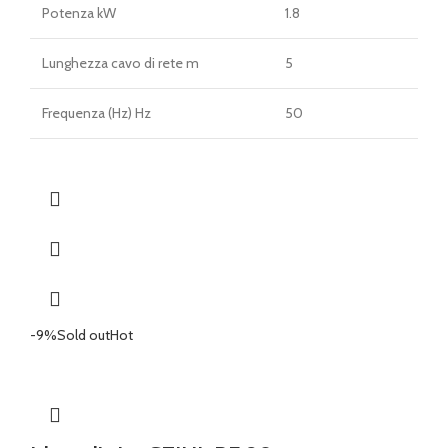
Potenza kW
1.8
Lunghezza cavo di rete m
5
Frequenza (Hz) Hz
50
-9%
Sold out
Hot