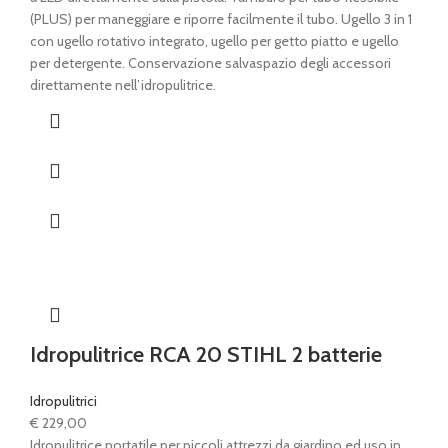
€ 249,00.
€ 229,00.
(PLUS) per maneggiare e riporre facilmente il tubo. Ugello 3 in 1
con ugello rotativo integrato, ugello per getto piatto e ugello
per detergente. Conservazione salvaspazio degli accessori
direttamente nell’idropulitrice.
Idropulitrice RCA 20 STIHL 2 batterie
Idropulitrici
€
229,00
Idropulitrice portatile per piccoli attrezzi da giardino ed uso in