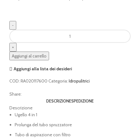
Idropulitrice
RCA
20
STIHL
Aggiungi al carrello
senza
batterie
Aggiungi alla lista dei desideri
quantità
COD:
RA020117600
Categoria:
Idropulitrici
Share:
DESCRIZIONE
SPEDIZIONE
Descrizione
Ugello 4 in 1
Prolunga del tubo spruzzatore
Tubo di aspirazione con filtro