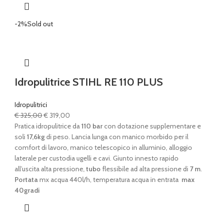
-2%
Sold out
Idropulitrice STIHL RE 110 PLUS
Idropulitrici
Il
Il
€
325,00
€
319,00
prezzo
prezzo
Pratica idropulitrice da
110 bar
con dotazione supplementare e
originale
attuale
soli
17,6kg
di peso. Lancia lunga con manico morbido per il
era:
è:
comfort di lavoro, manico telescopico in alluminio, alloggio
€ 325,00.
€ 319,00.
laterale per custodia ugelli e cavi. Giunto innesto rapido
all’uscita alta pressione,
tubo
flessibile ad alta pressione di
7 m
.
Portata
mx acqua 440l/h, temperatura acqua in entrata
max
40gradi