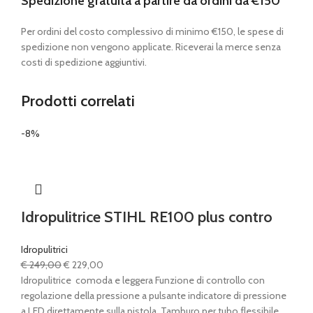
Spedizione gratuita a partire da ordini da €150
Per ordini del costo complessivo di minimo €150, le spese di
spedizione non vengono applicate. Riceverai la merce senza
costi di spedizione aggiuntivi.
Prodotti correlati
-8%
Idropulitrice STIHL RE100 plus contro
Idropulitrici
Il
Il
€
249,00
€
229,00
prezzo
prezzo
Idropulitrice comoda e leggera Funzione di controllo con
originale
attuale
regolazione della pressione a pulsante indicatore di pressione
era:
è:
a LED direttamente sulla pistola. Tamburo per tubo flessibile