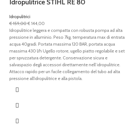
Idropulitrice STIHL RE 80
Idropulitrici
Il
Il
€
159,00
€
144,00
prezzo
prezzo
Idropulitrice leggera e compatta con robusta pompa ad alta
originale
attuale
pressione in alluminio. Peso 7kg, temperatura max di entrata
era:
è:
acqua 40gradi. Portata massima 120 BAR, portata acqua
€ 159,00.
€ 144,00.
massima 430 l/h Ugello rotore, ugello piatto regolabile e set
per spruzzatura detergente. Conservazione sicura e
salvaspazio degli accessori direttamente nell’idropulitrice.
Attacco rapido per un facile collegamento del tubo ad alta
pressione all'idropulitrice e alla pistola.