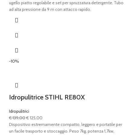
ugello piatto regolabile e set per spruzzatura detergente. Tubo
ad alta pressione da 9 m con attacco rapido.
-10%
Idropulitrice STIHL RE80X
Idropulitrici
Il
Il
€
139,00
€
125,00
prezzo
prezzo
Dispositivo estremamente compatto, leggero e portatile per
originale
attuale
un facile trasporto e stoccaggio. Peso 7kg, potenza 1,7kw,