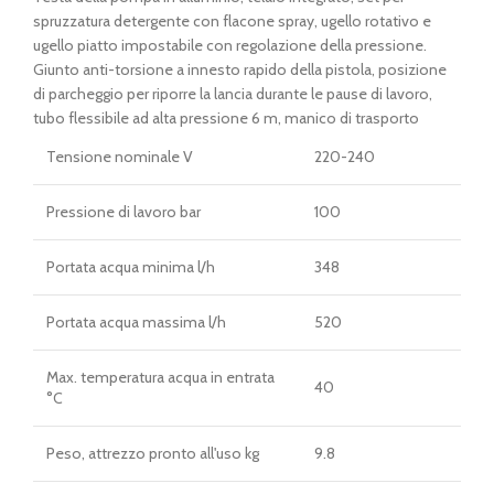
era:
è:
spruzzatura detergente con flacone spray, ugello rotativo e
€ 209,00.
€ 179,00.
ugello piatto impostabile con regolazione della pressione.
Giunto anti-torsione a innesto rapido della pistola, posizione
di parcheggio per riporre la lancia durante le pause di lavoro,
tubo flessibile ad alta pressione 6 m, manico di trasporto
Tensione nominale V
220-240
Pressione di lavoro bar
100
Portata acqua minima l/h
348
Portata acqua massima l/h
520
Max. temperatura acqua in entrata
40
°C
Peso, attrezzo pronto all'uso kg
9.8