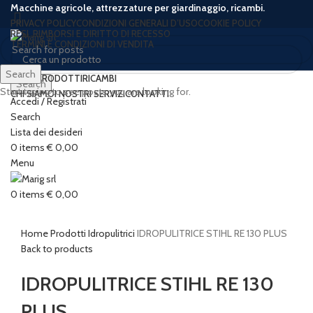
Macchine agricole, attrezzature per giardinaggio, ricambi.
PRIVACY POLICY
CONDIZIONI GENERALI D’USO
COOKIE POLICY
RESI, RIMBORSI E DIRITTO DI RECESSO
TERMINI E CONDIZIONI DI VENDITA
Search
HOME
PRODOTTI
RICAMBI
Search
Start typing to see posts you are looking for.
CHI SIAMO
I NOSTRI SERVIZI
CONTATTI
Accedi / Registrati
-16%
New
Search
Lista dei desideri
0
items
€
0,00
Menu
Click to enlarge
0
items
€
0,00
Home
Prodotti
Idropulitrici
IDROPULITRICE STIHL RE 130 PLUS
Back to products
IDROPULITRICE STIHL RE 130
PLUS