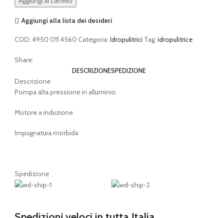
Aggiungi al carrello
STIHL
RE
Aggiungi alla lista dei desideri
130
COD:
4950 011 4560
Categoria:
Idropulitrici
Tag:
idropulitrice
PLUS
quantità
Share:
DESCRIZIONE
SPEDIZIONE
Descrizione
Pompa alta pressione in alluminio
Motore a induzione
Impugnatura morbida
Spedizione
Spedizioni veloci in tutta Italia