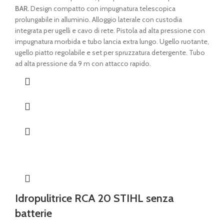
era:
è:
BAR.
Design compatto con impugnatura telescopica
€ 439,00.
€ 389,00.
prolungabile in alluminio. Alloggio laterale con custodia
integrata per ugelli e cavo di rete. Pistola ad alta pressione con
impugnatura morbida e tubo lancia extra lungo. Ugello ruotante,
ugello piatto regolabile e set per spruzzatura detergente. Tubo
ad alta pressione da 9 m con attacco rapido.
Idropulitrice RCA 20 STIHL senza
batterie