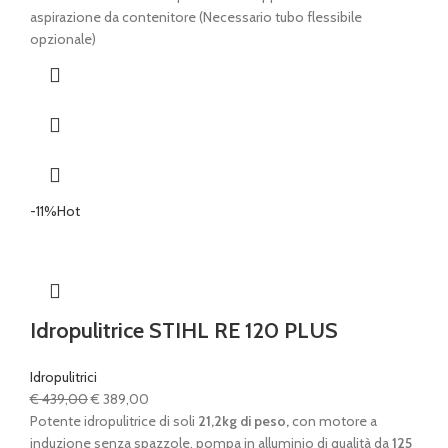
aspirazione da contenitore (Necessario tubo flessibile
opzionale)
-11%
Hot
Idropulitrice STIHL RE 120 PLUS
Idropulitrici
Il
Il
€
439,00
€
389,00
prezzo
prezzo
Potente idropulitrice di soli
21,2kg di peso,
con motore a
originale
attuale
induzione senza spazzole, pompa in alluminio di qualità da
125