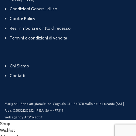
Condizioni Generali d’uso
Cookie Policy
Resi, rimborsi e diritto di recesso
Termini e condizioni di vendita
Chi Siamo
Contatti
Marig srl | Zona artigianale loc. Cognulo, 13 - 84078 Vallo della Lucania (SA) |
P.iva: 05832120652 | R.E.A: SA – 477319
web agency
ArtProject.it
Shop
Wishlist