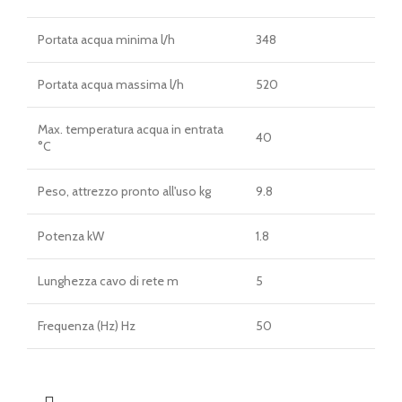
Portata acqua minima l/h
348
Portata acqua massima l/h
520
Max. temperatura acqua in entrata
40
°C
Peso, attrezzo pronto all'uso kg
9.8
Potenza kW
1.8
Lunghezza cavo di rete m
5
Frequenza (Hz) Hz
50