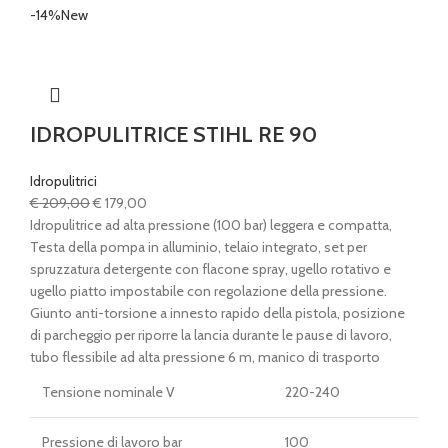
-14%
New
IDROPULITRICE STIHL RE 90
Idropulitrici
Il
Il
€
209,00
€
179,00
prezzo
prezzo
Idropulitrice ad alta pressione (100 bar) leggera e compatta,
originale
attuale
Testa della pompa in alluminio, telaio integrato, set per
era:
è:
spruzzatura detergente con flacone spray, ugello rotativo e
€ 209,00.
€ 179,00.
ugello piatto impostabile con regolazione della pressione.
Giunto anti-torsione a innesto rapido della pistola, posizione
di parcheggio per riporre la lancia durante le pause di lavoro,
tubo flessibile ad alta pressione 6 m, manico di trasporto
Tensione nominale V
220-240
Pressione di lavoro bar
100