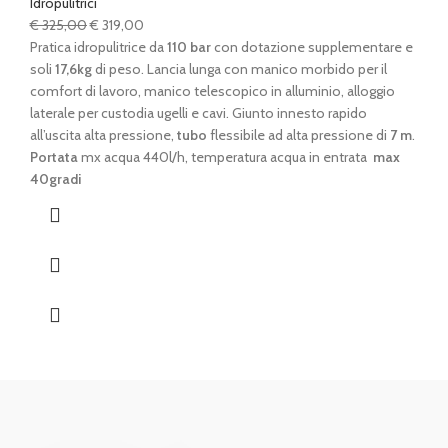
Idropulitrici
Il
Il
€
325,00
€
319,00
prezzo
prezzo
Pratica idropulitrice da
110 bar
con dotazione supplementare e
originale
attuale
soli
17,6kg
di peso. Lancia lunga con manico morbido per il
era:
è:
comfort di lavoro, manico telescopico in alluminio, alloggio
€ 325,00.
€ 319,00.
laterale per custodia ugelli e cavi. Giunto innesto rapido
all’uscita alta pressione,
tubo
flessibile ad alta pressione di
7 m
.
Portata
mx acqua 440l/h, temperatura acqua in entrata
max
40gradi