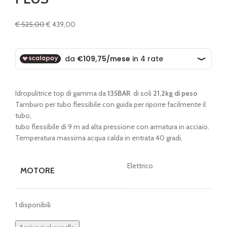
Il
Il
€
525,00
€
439,00
prezzo
prezzo
originale
attuale
era:
è:
€ 525,00.
€ 439,00.
Idropulitrice top di gamma da
135BAR
di soli
21,2kg di peso
Tamburo per tubo flessibile con guida per riporre facilmente il
tubo,
tubo flessibile di 9 m ad alta pressione con armatura in acciaio.
Temperatura massima acqua calda in entrata 40 gradi,
Elettrico
MOTORE
1 disponibili
IDROPULITRICE