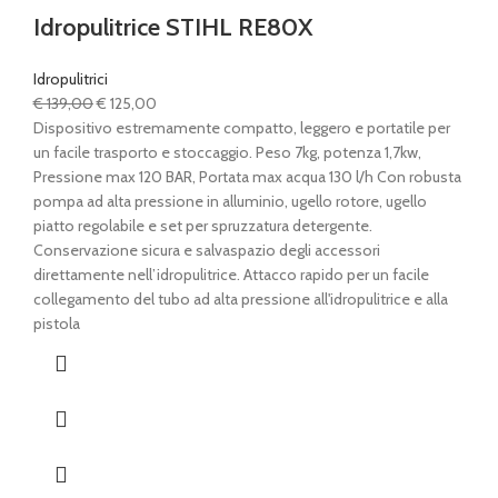
Idropulitrice STIHL RE80X
Idropulitrici
Il
Il
€
139,00
€
125,00
prezzo
prezzo
Dispositivo estremamente compatto, leggero e portatile per
originale
attuale
un facile trasporto e stoccaggio. Peso 7kg, potenza 1,7kw,
era:
è:
Pressione max 120 BAR, Portata max acqua 130 l/h Con robusta
€ 139,00.
€ 125,00.
pompa ad alta pressione in alluminio, ugello rotore, ugello
piatto regolabile e set per spruzzatura detergente.
Conservazione sicura e salvaspazio degli accessori
direttamente nell’idropulitrice. Attacco rapido per un facile
collegamento del tubo ad alta pressione all'idropulitrice e alla
pistola