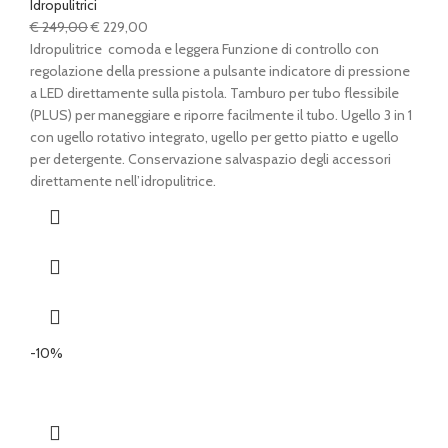
Idropulitrici
Il
Il
€
249,00
€
229,00
prezzo
prezzo
Idropulitrice comoda e leggera Funzione di controllo con
originale
attuale
regolazione della pressione a pulsante indicatore di pressione
era:
è:
a LED direttamente sulla pistola. Tamburo per tubo flessibile
€ 249,00.
€ 229,00.
(PLUS) per maneggiare e riporre facilmente il tubo. Ugello 3 in 1
con ugello rotativo integrato, ugello per getto piatto e ugello
per detergente. Conservazione salvaspazio degli accessori
direttamente nell’idropulitrice.
-10%