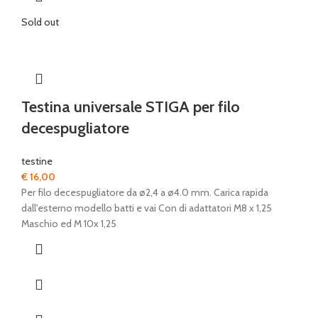
Sold out
Testina universale STIGA per filo
decespugliatore
testine
€
16,00
Per filo decespugliatore da ø2,4 a ø4.0 mm. Carica rapida
dall'esterno modello batti e vai Con di adattatori M8 x 1,25
Maschio ed M 10x 1,25