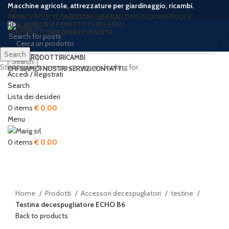
Macchine agricole, attrezzature per giardinaggio, ricambi.
PRIVACY POLICY
CONDIZIONI GENERALI D’USO
COOKIE POLICY
RESI, RIMBORSI E DIRITTO DI RECESSO
TERMINI E CONDIZIONI DI VENDITA
Search
HOME
PRODOTTI
RICAMBI
Search
Start typing to see posts you are looking for.
CHI SIAMO
I NOSTRI SERVIZI
CONTATTI
Accedi / Registrati
Sold out
Search
Lista dei desideri
0
items
€
0,00
Menu
Click to enlarge
0
items
€
0,00
Home
Prodotti
Accessori decespugliatori
testine
Testina decespugliatore ECHO B6
Back to products