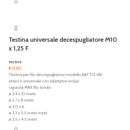
Testina universale decespugliatore M10
x 1,25 F
testine
€
11,50
Testina per filo decespugliatore modello BATTI E VAI.
attacco universale con adattatori inclusi
capacità MAX filo tondo:
ø 2,4 x 10 metri
ø 2,7 x 8 metri
ø 3,0 x 6
ø 3,3 x 5,5 metri metri
ø 3,5 x 4,5 metri