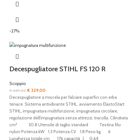
-27%
Decespugliatore STIHL FS 120 R
Scoppio
Il
Il
€
329,00
€
449,00
prezzo
prezzo
Decespugliatore a miscela per falciare superfici con erba
originale
attuale
tenace. Sistema antivibrante STIHL, avviamento ElastoStart
era:
è:
STIHL, impugnatura multifunzione, impugnatura circolare,
€ 449,00.
€ 329,00.
regolazione dell'impugnatura senza attrezzi, tracolla. Cilindrata
cm³ 30.8 Utensile di taglio standard Testina filo
nylon Potenza kW 1.3 Potenza CV 1.8 Peso kg 6
Lunghezza totale cm 176 capacità l 0.64