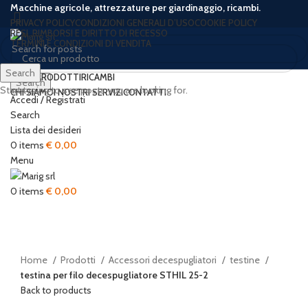
Macchine agricole, attrezzature per giardinaggio, ricambi.
PRIVACY POLICY
CONDIZIONI GENERALI D’USO
COOKIE POLICY
RESI, RIMBORSI E DIRITTO DI RECESSO
TERMINI E CONDIZIONI DI VENDITA
Search
HOME
PRODOTTI
RICAMBI
Search
Start typing to see posts you are looking for.
CHI SIAMO
I NOSTRI SERVIZI
CONTATTI
Accedi / Registrati
Sold out
Search
Lista dei desideri
0
items
€
0,00
Menu
Click to enlarge
0
items
€
0,00
Home
Prodotti
Accessori decespugliatori
testine
testina per filo decespugliatore STHIL 25-2
Back to products