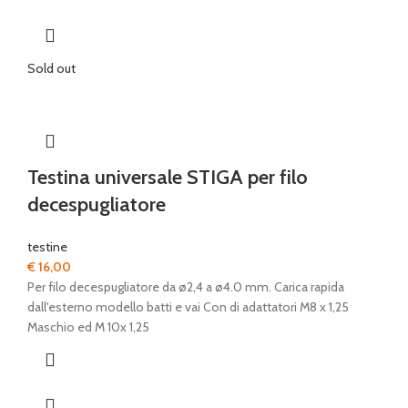
Sold out
Testina universale STIGA per filo
decespugliatore
testine
€
16,00
Per filo decespugliatore da ø2,4 a ø4.0 mm. Carica rapida
dall'esterno modello batti e vai Con di adattatori M8 x 1,25
Maschio ed M 10x 1,25