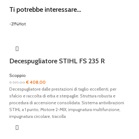
Ti potrebbe interessare…
-21%
Hot
Decespugliatore STIHL FS 235 R
Scoppio
Il
Il
€
408,00
€
519,00
prezzo
prezzo
Decespugliatore dalle prestazioni di taglio eccellenti, per
originale
attuale
sfalcio e raccolta di erba e sterpaglie. Struttura robusta e
era:
è:
procedura di accensione consolidata. Sistema antivibrazioni
€ 519,00.
€ 408,00.
STIHL a 1 punto, Motore 2-MIX, impugnatura multifunzione,
impugnatura circolare, tracolla