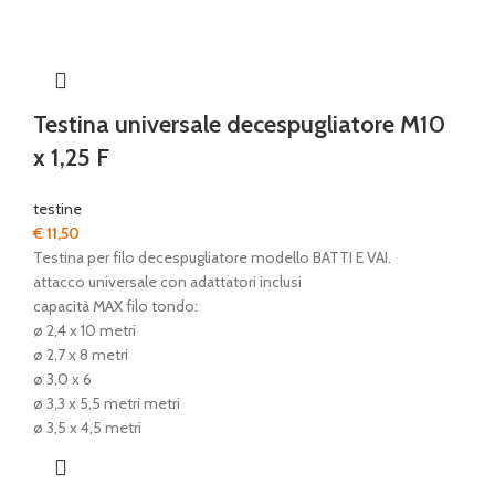
Testina universale decespugliatore M10
x 1,25 F
testine
€
11,50
Testina per filo decespugliatore modello BATTI E VAI.
attacco universale con adattatori inclusi
capacità MAX filo tondo:
ø 2,4 x 10 metri
ø 2,7 x 8 metri
ø 3,0 x 6
ø 3,3 x 5,5 metri metri
ø 3,5 x 4,5 metri