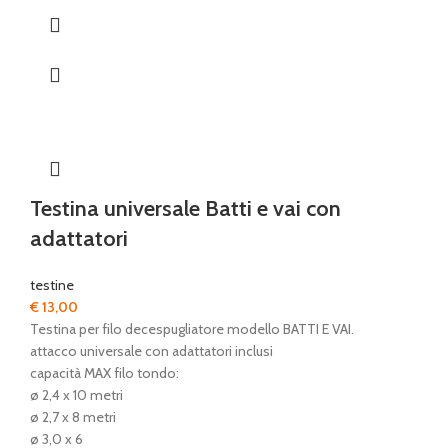
Testina universale Batti e vai con
adattatori
testine
€
13,00
Testina per filo decespugliatore modello BATTI E VAI.
attacco universale con adattatori inclusi
capacità MAX filo tondo:
ø 2,4 x 10 metri
ø 2,7 x 8 metri
ø 3,0 x 6