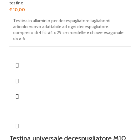
testine
€
10,00
Testina in alluminio per decespugliatore tagliabordi
articolo nuovo adattabile ad ogni decespugliatore.
compreso di 4 fili ø4 x 29 cm rondelle e chiave esagonale
da ø 6
Testina universale decespugliatore M10