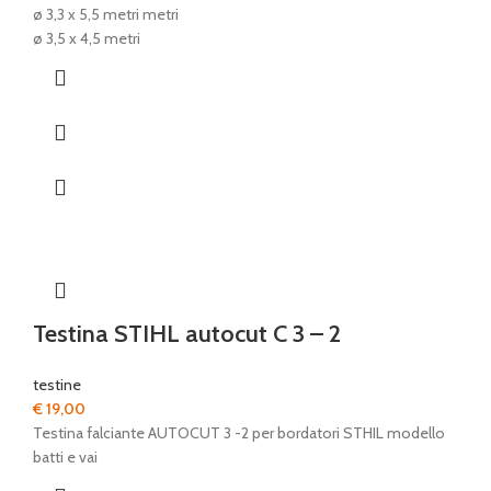
ø 3,3 x 5,5 metri metri
ø 3,5 x 4,5 metri
Testina STIHL autocut C 3 – 2
testine
€
19,00
Testina falciante AUTOCUT 3 -2 per bordatori STHIL modello
batti e vai