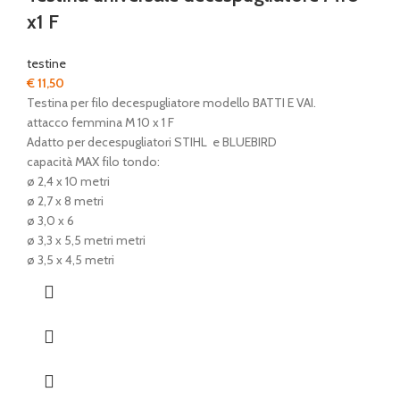
x1 F
testine
€
11,50
Testina per filo decespugliatore modello BATTI E VAI.
attacco femmina M 10 x 1 F
Adatto per decespugliatori STIHL e BLUEBIRD
capacità MAX filo tondo:
ø 2,4 x 10 metri
ø 2,7 x 8 metri
ø 3,0 x 6
ø 3,3 x 5,5 metri metri
ø 3,5 x 4,5 metri