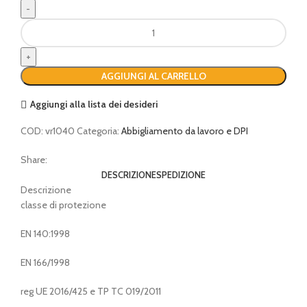
maschera
respiratore
con
visiera
AGGIUNGI AL CARRELLO
integrale
quantità
Aggiungi alla lista dei desideri
COD:
vr1040
Categoria:
Abbigliamento da lavoro e DPI
Share:
DESCRIZIONE
SPEDIZIONE
Descrizione
classe di protezione
EN 140:1998
EN 166/1998
reg UE 2016/425 e TP TC 019/2011