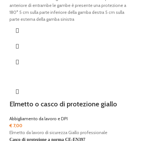
prezzo:
anteriore di entrambe le gambe è presente una protezione a
da
180° 5 cm sulla parte inferiore della gamba destra 5 cm sulla
€ 109,50
parte esterna della gamba sinistra
a
€ 110,30
Elmetto o casco di protezione giallo
Abbigliamento da lavoro e DPI
€
7,00
Elmetto da lavoro di sicurezza Giallo professionale
Casco di protezione a norma
CE-EN397