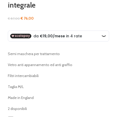
integrale
Il
Il
€
76,00
€
87,00
prezzo
prezzo
originale
attuale
era:
è:
€ 87,00.
€ 76,00.
Semi maschera per trattamento
Vetro anti appannamento ed anti graffio
Filtri intercambiabili
Taglia M/L
Made in England
2 disponibili