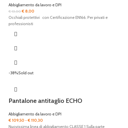
Abbigliamento da lavoro e DPI
Il
Il
€
8,00
€
13,00
prezzo
prezzo
Occhiali protettivi con Certificazione EN166. Per privati e
originale
attuale
professionisti
era:
è:
€ 13,00.
€ 8,00.
-38%
Sold out
Pantalone antitaglio ECHO
Abbigliamento da lavoro e DPI
Fascia
€
109,50
-
€
110,30
di
Nuovissima linea di abbigliamento CLASSE 1 Sulla parte