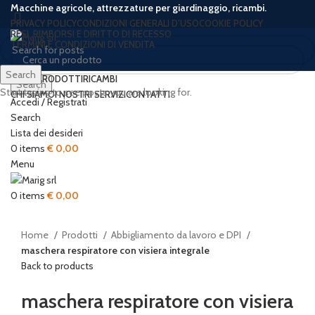
Macchine agricole, attrezzature per giardinaggio, ricambi.
PRIVACY POLICY
CONDIZIONI GENERALI D’USO
COOKIE POLICY
RESI, RIMBORSI E DIRITTO DI RECESSO
TERMINI E CONDIZIONI DI VENDITA
Search
HOME
PRODOTTI
RICAMBI
Search
Start typing to see posts you are looking for.
CHI SIAMO
I NOSTRI SERVIZI
CONTATTI
Accedi / Registrati
-13%
Search
Lista dei desideri
0
items
€
0,00
Menu
Click to enlarge
0
items
€
0,00
Home
Prodotti
Abbigliamento da lavoro e DPI
maschera respiratore con visiera integrale
Back to products
maschera respiratore con visiera