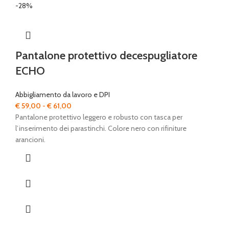
-28%
Pantalone protettivo decespugliatore
ECHO
Abbigliamento da lavoro e DPI
Fascia
€
59,00
-
€
61,00
di
Pantalone protettivo leggero e robusto con tasca per
prezzo:
l’inserimento dei parastinchi. Colore nero con rifiniture
da
arancioni.
€ 59,00
a
€ 61,00