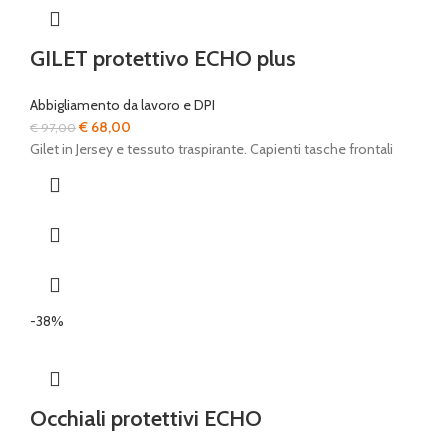
GILET protettivo ECHO plus
Abbigliamento da lavoro e DPI
Il
Il
€
68,00
€
97,00
prezzo
prezzo
Gilet in Jersey e tessuto traspirante. Capienti tasche frontali
originale
attuale
era:
è:
€ 97,00.
€ 68,00.
-38%
Occhiali protettivi ECHO