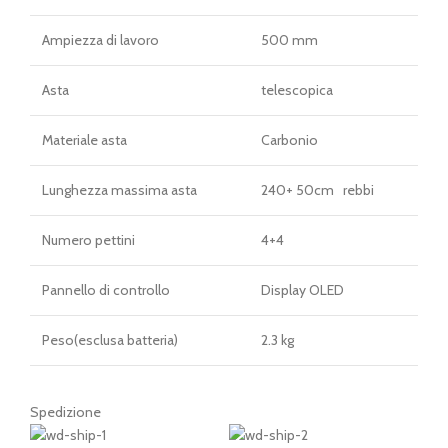
Ampiezza di lavoro
500 mm
Asta
telescopica
Materiale asta
Carbonio
Lunghezza massima asta
240+ 50cm rebbi
Numero pettini
4+4
Pannello di controllo
Display OLED
Peso(esclusa batteria)
2.3 kg
Spedizione