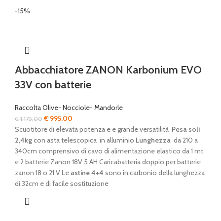
-15%
Abbacchiatore ZANON Karbonium EVO
33V con batterie
Raccolta Olive- Nocciole- Mandorle
Il
Il
€
995,00
€
1.175,00
prezzo
prezzo
Scuotitore di elevata potenza e e grande versatilità
Pesa soli
originale
attuale
2,4kg
con asta telescopica in alluminio
Lunghezza
da 210 a
era:
è:
340cm comprensivo di cavo di alimentazione elastico da 1 mt
€ 1.175,00.
€ 995,00.
e 2 batterie Zanon 18V 5 AH Caricabatteria doppio per batterie
zanon 18 o 21 V Le
astine 4+4
sono in carbonio della lunghezza
di 32cm e di facile sostituzione