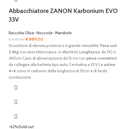
Abbacchiatore ZANON Karbonium EVO
33V
Raccolta Olive- Nocciole- Mandorle
Il
Il
€
889,00
€
1.175,00
prezzo
prezzo
Scuotitore di elevata potenza e e grande versatilità
Pesa soli
originale
attuale
2,4kg
con asta telescopica in alluminio
Lunghezza
da 210 a
era:
è:
340cm Cavo di alimentazione da 15 mt con
pinze connettori
€ 1.175,00.
€ 889,00.
da collegare alla batteria tipo auto Centralina a 33 V Le
astine
4+4
sono in carbonio della lunghezza di 32cm e di facile
sostituzione
-62%
Sold out