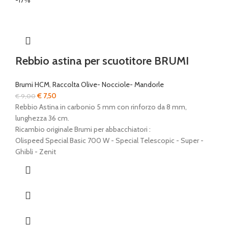
-17%
Rebbio astina per scuotitore BRUMI
Brumi HCM
,
Raccolta Olive- Nocciole- Mandorle
Il
Il
€
7,50
€
9,00
prezzo
prezzo
Rebbio Astina in carbonio 5 mm con rinforzo da 8 mm,
originale
attuale
lunghezza 36 cm.
era:
è:
Ricambio originale Brumi per abbacchiatori :
€ 9,00.
€ 7,50.
Olispeed Special Basic 700 W - Special Telescopic - Super -
Ghibli - Zenit