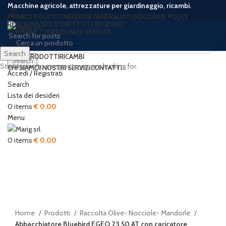
Macchine agricole, attrezzature per giardinaggio, ricambi.
PRIVACY POLICY
CONDIZIONI GENERALI D’USO
COOKIE POLICY
RESI, RIMBORSI E DIRITTO DI RECESSO
TERMINI E CONDIZIONI DI VENDITA
Search
HOME
PRODOTTI
RICAMBI
Search
Start typing to see posts you are looking for.
CHI SIAMO
I NOSTRI SERVIZI
CONTATTI
Accedi / Registrati
-42%
Search
Lista dei desideri
0
items
€
0,00
Menu
0
items
€
0,00
Click to enlarge
Home
Prodotti
Raccolta Olive- Nocciole- Mandorle
Abbacchiatore Bluebird EGEO 23 50 AT con caricatore