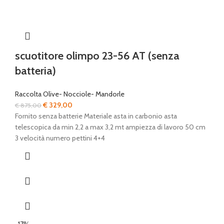
scuotitore olimpo 23-56 AT (senza
batteria)
Raccolta Olive- Nocciole- Mandorle
Il
Il
€
329,00
€
875,00
prezzo
prezzo
Fornito senza batterie Materiale asta in carbonio asta
originale
attuale
telescopica da min 2,2 a max 3,2 mt ampiezza di lavoro 50 cm
era:
è:
3 velocità numero pettini 4+4
€ 875,00.
€ 329,00.