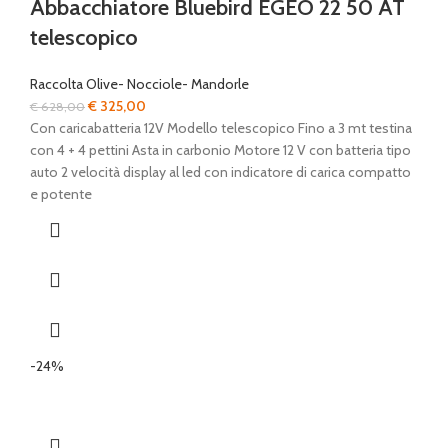
Abbacchiatore Bluebird EGEO 22 50 AT
telescopico
Raccolta Olive- Nocciole- Mandorle
Il
Il
€
325,00
€
628,00
prezzo
prezzo
Con caricabatteria 12V Modello telescopico Fino a 3 mt testina
originale
attuale
con 4 + 4 pettini Asta in carbonio Motore 12 V con batteria tipo
era:
è:
auto 2 velocità display al led con indicatore di carica compatto
€ 628,00.
€ 325,00.
e potente
-24%