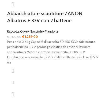
Abbacchiatore scuotitore ZANON
Albatros F 33V con 2 batterie
Raccolta Olive- Nocciole- Mandorle
Il
Il
€
1.289,00
€
1.470,00
prezzo
prezzo
Pesa solo
2,4kg
Capacità di raccolta 80-150 KG/h
Adattatore
originale
attuale
per batterie da 18V e
prolunga
elastica da 1 mt per lavorare
era:
è:
senza intralci Motore elettrico a 2 velocità 600W 36 V
€ 1.470,00.
€ 1.289,00.
Lunghezza
asta variabile da 210 a 340cm Batterie incluse 18 V 5
Ah