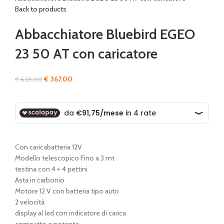
Back to products
Abbacchiatore Bluebird EGEO
23 50 AT con caricatore
Il
Il
€
367,00
€
628,00
prezzo
prezzo
originale
attuale
era:
è:
€ 628,00.
€ 367,00.
Con caricabatteria 12V
Modello telescopico Fino a 3 mt
testina con 4 + 4 pettini
Asta in carbonio
Motore 12 V con batteria tipo auto
2 velocità
display al led con indicatore di carica
compatto e potente