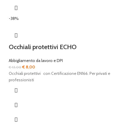
-38%
Occhiali protettivi ECHO
Abbigliamento da lavoro e DPI
Il
Il
€
8,00
€
13,00
prezzo
prezzo
Occhiali protettivi con Certificazione EN166. Per privati e
originale
attuale
professionisti
era:
è:
€ 13,00.
€ 8,00.