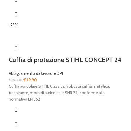
-23%
Cuffia di protezione STIHL CONCEPT 24
Abbigliamento da lavoro e DPI
Il
Il
€
19,90
€
26,00
prezzo
prezzo
Cuffia auricolare STIHL Classica : robusta cuffia metallica,
originale
attuale
traspirante, morbidi auricolari e SNR 24) conforme alla
era:
è:
normativa EN 352
€ 26,00.
€ 19,90.