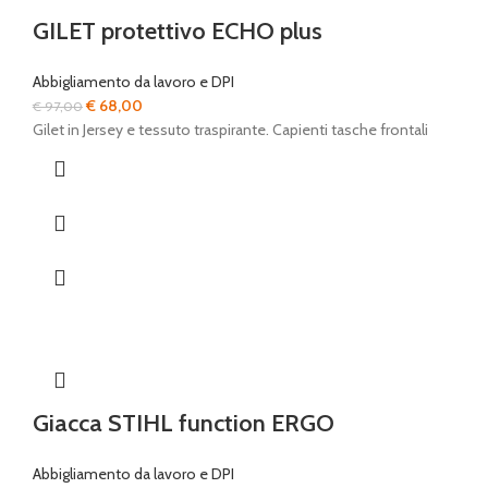
GILET protettivo ECHO plus
Abbigliamento da lavoro e DPI
Il
Il
€
68,00
€
97,00
prezzo
prezzo
Gilet in Jersey e tessuto traspirante. Capienti tasche frontali
originale
attuale
era:
è:
€ 97,00.
€ 68,00.
Giacca STIHL function ERGO
Abbigliamento da lavoro e DPI