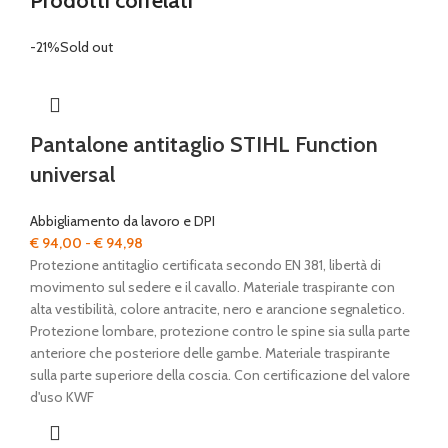
Prodotti correlati
-21%
Sold out
Pantalone antitaglio STIHL Function
universal
Abbigliamento da lavoro e DPI
Fascia
€
94,00
-
€
94,98
di
Protezione antitaglio certificata secondo EN 381, libertà di
prezzo:
movimento sul sedere e il cavallo. Materiale traspirante con
da
alta vestibilità, colore antracite, nero e arancione segnaletico.
€ 94,00
Protezione lombare, protezione contro le spine sia sulla parte
a
anteriore che posteriore delle gambe. Materiale traspirante
€ 94,98
sulla parte superiore della coscia. Con certificazione del valore
d'uso KWF