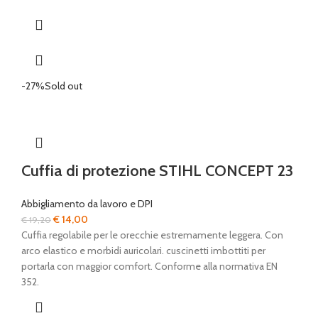
-27%
Sold out
Cuffia di protezione STIHL CONCEPT 23
Abbigliamento da lavoro e DPI
Il
Il
€
14,00
€
19,20
prezzo
prezzo
Cuffia regolabile per le orecchie estremamente leggera. Con
originale
attuale
arco elastico e morbidi auricolari. cuscinetti imbottiti per
era:
è:
portarla con maggior comfort. Conforme alla normativa EN
€ 19,20.
€ 14,00.
352.