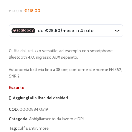
Il
Il
€
118,00
€
143,00
prezzo
prezzo
originale
attuale
era:
è:
€ 143,00.
€ 118,00.
Cuffia dall’ utilizzo versatile, ad esempio con smartphone,
Bluetooth 4.0, ingresso AUX separato.
Autonomia batteria fino a 38 ore, conforme alle norme EN 352,
SNR 2
Esaurito
Aggiungi alla lista dei desideri
COD:
0000884 0519
Categoria:
Abbigliamento da lavoro e DPI
Tag:
cuffia antirumore