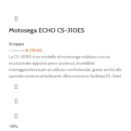
Motosega ECHO CS-310ES
Scoppio
Il
Il
€
219,00
€
299,00
prezzo
prezzo
La CS-310ES è un modello di motosega multiuso con un
originale
attuale
eccezionale rapporto peso-potenza. Incredibile
era:
è:
maneggevolezza per un utilizzo confortevole, grazie anche allo
€ 299,00.
€ 219,00.
speciale sistema antivibrante. All’accensione facilitata ES-Start.
-15%