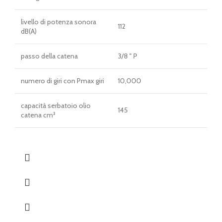
livello di potenza sonora
112
dB(A)
passo della catena
3/8 " P
numero di giri con Pmax giri
10,000
capacità serbatoio olio
145
catena cm³