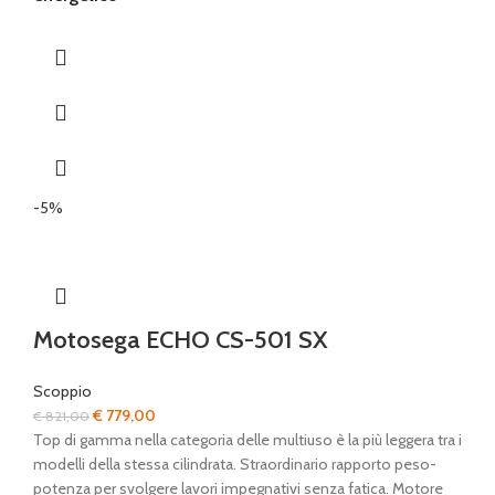
-5%
Motosega ECHO CS-501 SX
Scoppio
Il
Il
€
779,00
€
821,00
prezzo
prezzo
Top di gamma nella categoria delle multiuso è la più leggera tra i
originale
attuale
modelli della stessa cilindrata. Straordinario rapporto peso-
era:
è:
potenza per svolgere lavori impegnativi senza fatica. Motore