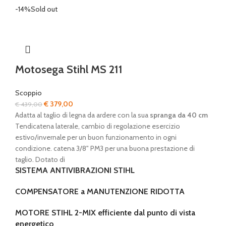
-14%
Sold out
Motosega Stihl MS 211
Scoppio
Il
Il
€
379,00
€
439,00
prezzo
prezzo
Adatta al taglio di legna da ardere con la sua
spranga da 40 cm
originale
attuale
Tendicatena laterale, cambio di regolazione esercizio
era:
è:
estivo/invernale per un buon funzionamento in ogni
€ 439,00.
€ 379,00.
condizione. catena 3/8" PM3 per una buona prestazione di
taglio. Dotato di
SISTEMA ANTIVIBRAZIONI STIHL
COMPENSATORE a MANUTENZIONE RIDOTTA
MOTORE STIHL 2-MIX efficiente dal punto di vista
energetico