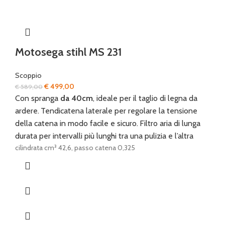
Motosega stihl MS 231
Scoppio
Il
Il
€
499,00
€
589,00
prezzo
prezzo
Con spranga
da 40cm
, ideale per il taglio di legna da
originale
attuale
ardere.
Tendicatena laterale per regolare la tensione
era:
è:
della catena in modo facile e sicuro.
Filtro aria di lunga
€ 589,00.
€ 499,00.
durata per intervalli più lunghi tra una pulizia e l’altra
cilindrata cm³ 42,6, passo catena 0,325