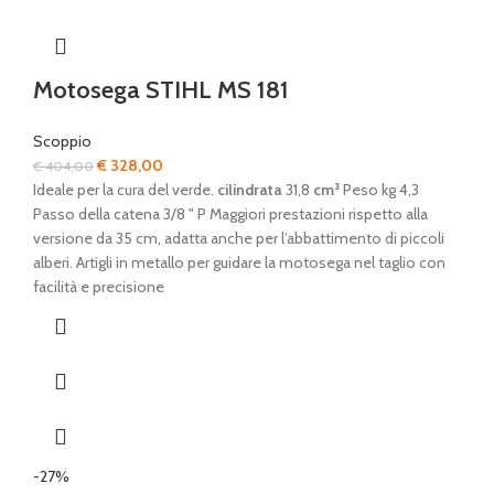
Motosega STIHL MS 181
Scoppio
Il
Il
€
328,00
€
404,00
prezzo
prezzo
Ideale per la cura del verde.
cilindrata
31,8
cm³
Peso kg 4,3
originale
attuale
Passo della catena 3/8 " P Maggiori prestazioni rispetto alla
era:
è:
versione da 35 cm, adatta anche per l’abbattimento di piccoli
€ 404,00.
€ 328,00.
alberi. Artigli in metallo per guidare la motosega nel taglio con
facilità e precisione
-27%