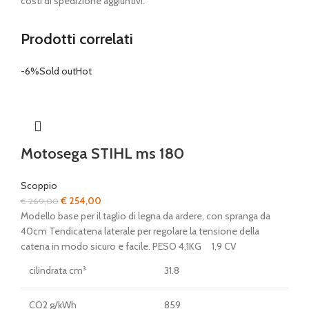
costi di spedizione aggiuntivi.
Prodotti correlati
-6%
Sold out
Hot
Motosega STIHL ms 180
Scoppio
Il
Il
€
254,00
€
269,00
prezzo
prezzo
Modello base per il taglio di legna da ardere, con spranga da
originale
attuale
40cm Tendicatena laterale per regolare la tensione della
era:
è:
catena in modo sicuro e facile. PESO 4,1KG 1,9 CV
€ 269,00.
€ 254,00.
cilindrata cm³
31.8
CO2 g/kWh
859