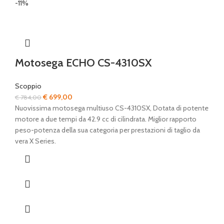
-11%
Motosega ECHO CS-4310SX
Scoppio
Il
Il
€
699,00
€
784,00
prezzo
prezzo
Nuovissima motosega multiuso CS-4310SX, Dotata di potente
originale
attuale
motore a due tempi da 42.9 cc di cilindrata. Miglior rapporto
era:
è:
peso-potenza della sua categoria per prestazioni di taglio da
€ 784,00.
€ 699,00.
vera X Series.