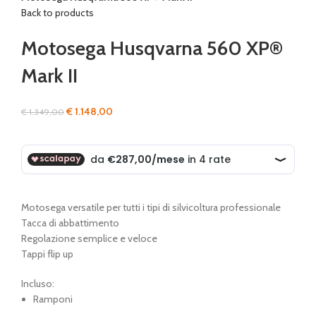
Back to products
Motosega Husqvarna 560 XP®
Mark II
Il
Il
€
1.148,00
€
1.349,00
prezzo
prezzo
originale
attuale
era:
è:
€ 1.349,00.
€ 1.148,00.
Motosega versatile per tutti i tipi di silvicoltura professionale
Tacca di abbattimento
Regolazione semplice e veloce
Tappi flip up
Incluso:
Ramponi