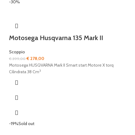
-30%
Motosega Husqvarna 135 Mark II
Scoppio
Il
Il
€
278,00
€
399,00
prezzo
prezzo
Motosega HUSQVARNA Mark II Smart start Motore X torq
3
originale
attuale
Cilindrata 38 Cm
era:
è:
€ 399,00.
€ 278,00.
-19%
Sold out