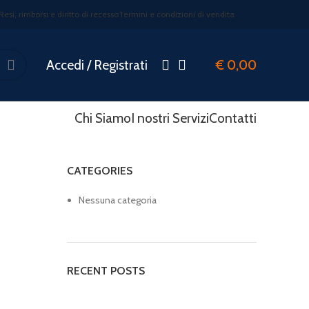
Resi, rimborsi e diritto di recesso
Termini e condizioni di vendita
Accedi / Registrati
€
0,00
Chi Siamo
I nostri Servizi
Contatti
CATEGORIES
Nessuna categoria
RECENT POSTS