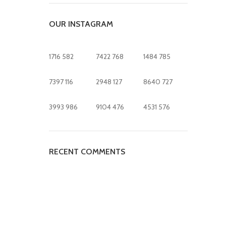
OUR INSTAGRAM
1716
582
7422
768
1484
785
7397
116
2948
127
8640
727
3993
986
9104
476
4531
576
RECENT COMMENTS