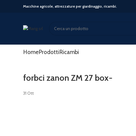
Macchine agricole, attrezzature per giardinaggio, ricambi.
Start typing to see posts you are looking for.
Home
Prodotti
Ricambi
forbci zanon ZM 27 box-
31
Ott