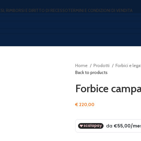
ESI, RIMBORSI E DIRITTO DI RECESSO
TERMINI E CONDIZIONI DI VENDITA
Home
Prodotti
Forbici e lega
Back to products
Forbice camp
€
220,00