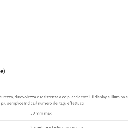
e)
zza, durevolezza e resistenza a colpi accidentali. Il display si illumina se
 più semplice Indica il numero dei tagli effettuati
38 mm max
2 aperture + taglio progressivo