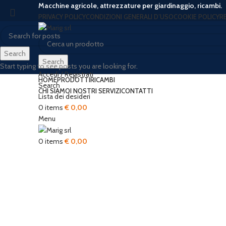
Macchine agricole, attrezzature per giardinaggio, ricambi.
PRIVACY POLICY
CONDIZIONI GENERALI D’USO
COOKIE POLICY
R
Search
Search
Start typing to see posts you are looking for.
Accedi / Registrati
HOME
PRODOTTI
RICAMBI
Search
CHI SIAMO
I NOSTRI SERVIZI
CONTATTI
Lista dei desideri
0
items
€
0,00
Menu
0
items
€
0,00
Click to enlarge