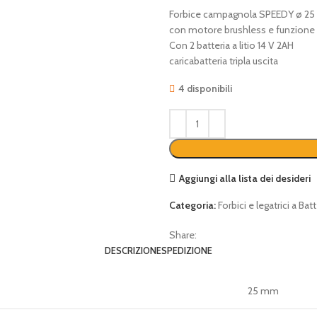
Forbice campagnola SPEEDY ø 25
con motore brushless e funzione “
Con 2 batteria a litio 14 V 2AH
caricabatteria tripla uscita
4 disponibili
Aggiungi alla lista dei desideri
Categoria:
Forbici e legatrici a Batt
Share:
DESCRIZIONE
SPEDIZIONE
25 mm