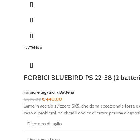
-37%
New
FORBICI BLUEBIRD PS 22-38 (2 batteri
Forbici e legatrici a Batteria
Il
Il
€
440,00
€
696,00
prezzo
prezzo
Lame in acciaio svizzero SK5, che dona eccezionale forza e dure
originale
attuale
caso di problemi indicherà il codice di errore per una diagnosi
era:
è:
Diametro di taglio
€ 696,00.
€ 440,00.
Opzione di taglio