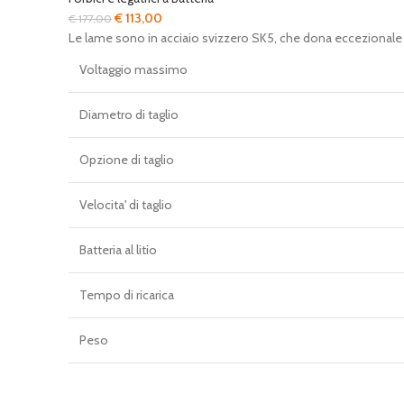
Il
Il
€
113,00
€
177,00
prezzo
prezzo
Le lame sono in acciaio svizzero SK5, che dona eccezionale for
originale
attuale
Voltaggio massimo
era:
è:
€ 177,00.
€ 113,00.
Diametro di taglio
Opzione di taglio
Velocita' di taglio
Batteria al litio
Tempo di ricarica
Peso