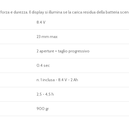
za e durezza. Il display si illumina se la carica residua della batteria sce
8.4 V
23 mm max
2 aperture + taglio progressivo
0.4 sec
n. 1 inclusa - 8.4 V - 2 Ah
2,5 - 4,5 h
900 gr