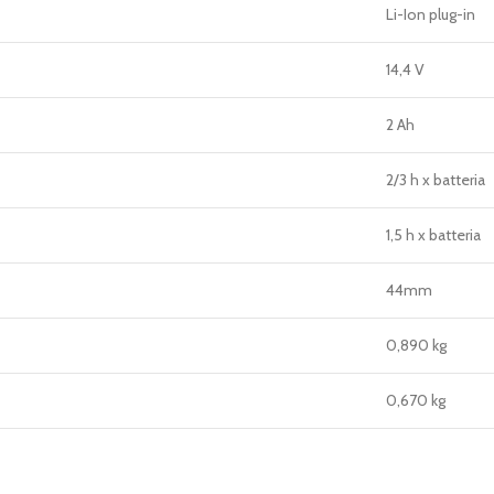
Li-Ion plug-in
14,4 V
2 Ah
2/3 h x batteria
1,5 h x batteria
44mm
0,890 kg
0,670 kg