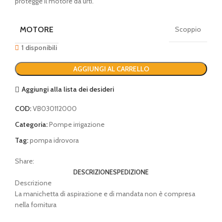
protegge il motore da urti.
MOTORE
Scoppio
1 disponibili
AGGIUNGI AL CARRELLO
Aggiungi alla lista dei desideri
COD:
VB030112000
Categoria:
Pompe irrigazione
Tag:
pompa idrovora
Share:
DESCRIZIONE
SPEDIZIONE
Descrizione
La manichetta di aspirazione e di mandata non è compresa
nella fornitura