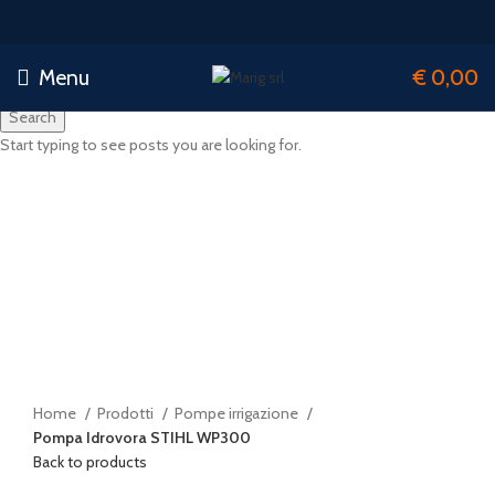
Menu
€
0,00
Search
Start typing to see posts you are looking for.
-17%
Click to enlarge
Home
Prodotti
Pompe irrigazione
Pompa Idrovora STIHL WP300
Back to products