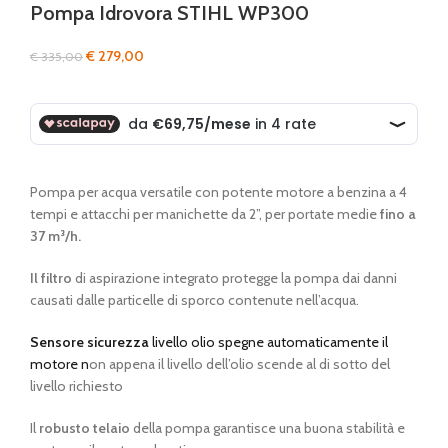
Pompa Idrovora STIHL WP300
Il
Il
€
279,00
€
335,00
prezzo
prezzo
originale
attuale
era:
è:
€ 335,00.
€ 279,00.
Pompa per acqua versatile con potente motore a benzina a 4
tempi e attacchi per manichette da 2”, per portate medie
fino a
37 m³/h.
Il filtro
di aspirazione integrato protegge la pompa dai danni
causati dalle particelle di sporco contenute nell’acqua.
Sensore sicurezza
livello olio spegne automaticamente il
motore n
on appena il livello dell’olio scende al di sotto del
livello richiesto
Il
robusto telaio
della pompa garantisce una buona stabilità e