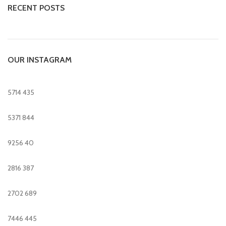
RECENT POSTS
OUR INSTAGRAM
5714
435
5371
844
9256
40
2816
387
2702
689
7446
445