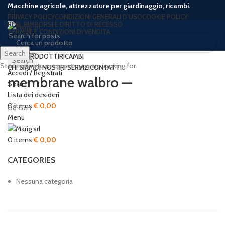
Macchine agricole, attrezzature per giardinaggio, ricambi.
PRIVACY POLICY
CONDIZIONI GENERALI D’USO
COOKIE POLICY
RESI, RIMBORSI E DIRITTO DI RECESSO
TERMINI E CONDIZIONI DI VENDITA
Search
HOME
PRODOTTI
RICAMBI
Search
Start typing to see posts you are looking for.
CHI SIAMO
I NOSTRI SERVIZI
CONTATTI
Accedi / Registrati
membrane walbro —
Search
Lista dei desideri
0
items
€
0,00
08
Gen
Menu
0
items
€
0,00
CATEGORIES
Nessuna categoria