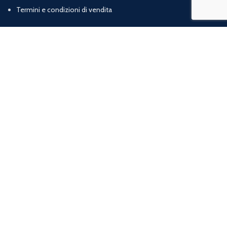
Termini e condizioni di vendita
Chi Siamo
Contatti
Marig srl | Zona artigianale loc. Cognulo, 13 - 84078 Vallo della Lucania (SA) |
P.iva: 05832120652 | R.E.A: SA – 477319
web agency
ArtProject.it
Shop
Sidebar
Wishlist