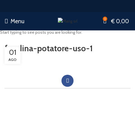
0
Menu
€
0,00
Start typing to see posts you are looking for.
fondina-potatore-uso-1
01
AGO