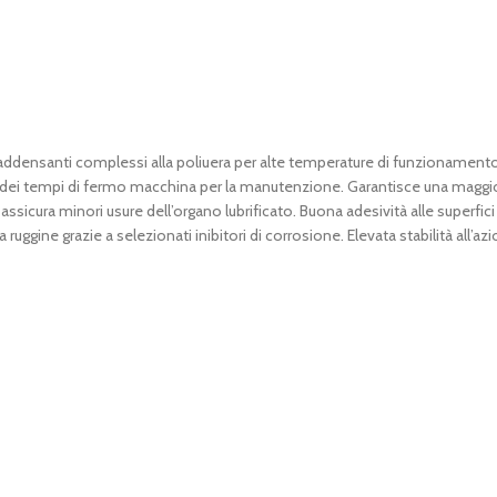
ddensanti complessi alla poliuera per alte temperature di funzionamento 
one dei tempi di fermo macchina per la manutenzione. Garantisce una magg
assicura minori usure dell’organo lubrificato. Buona adesività alle superfic
ruggine grazie a selezionati inibitori di corrosione. Elevata stabilità all’a