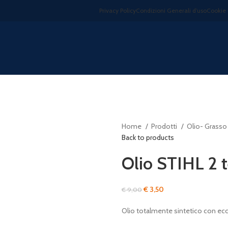
Privacy Policy
Condizioni Generali d’uso
Cookie 
Home
Prodotti
Olio- Grasso
Back to products
Olio STIHL 2 
Il
Il
€
3,50
€
9,00
prezzo
prezzo
Olio totalmente sintetico con eccel
originale
attuale
era:
è: