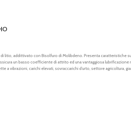
CHO
itio, addittivato con Bisolfuro di Molibdeno. Presenta caratteristiche supe
sicura un basso coefficiente di attrito ed una vantaggiosa lubrificazione 
ibrazioni, carichi elevati, sovraccarichi d’urto, settore agricoltura, gia