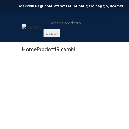
Macchine agricole, attrezzature per giardinaggio, ricambi.
Search
Search
Start typing to see posts you are looking for.
Home
Prodotti
Ricambi
-61%
Click to enlarge