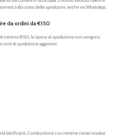
mo via corriere in tutta Italia. Il nostro servizio clienti è
ornarti sullo stato delle spedizioni, anche via WhatsApp.
ire da ordini da €150
 di minimo €150, le spese di spedizione non vengono
 costi di spedizione aggiuntivi.
età lubrificanti. Combustione con minime ceneri residue