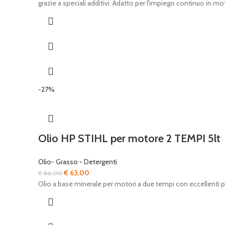
originale
attuale
grazie a speciali additivi. Adatto per l'impiego continuo in 
era:
è:
€ 26,00.
€ 19,90.
-27%
Olio HP STIHL per motore 2 TEMPI 5lt
Olio- Grasso - Detergenti
Il
Il
€
63,00
€
86,00
prezzo
prezzo
Olio a base minerale per motori a due tempi con eccellenti pr
originale
attuale
era:
è:
€ 86,00.
€ 63,00.