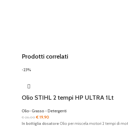
Prodotti correlati
-23%
Olio STIHL 2 tempi HP ULTRA 1Lt
Olio- Grasso - Detergenti
Il
Il
€
19,90
€
26,00
prezzo
prezzo
In bottiglia dosatore
Olio per miscela motori 2 tempi di mot