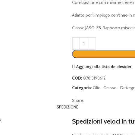
Combustione con minime ceneri res
€ 9,00.
€ 3,50.
Adatto per l’impiego continuo in m
Classe JASO-FB. Rapporto miscela
Aggiungi alla lista dei desideri
COD:
07813198612
Categoria:
Olio- Grasso - Deterge
Share:
SPEDIZIONE
Spedizioni veloci in tu