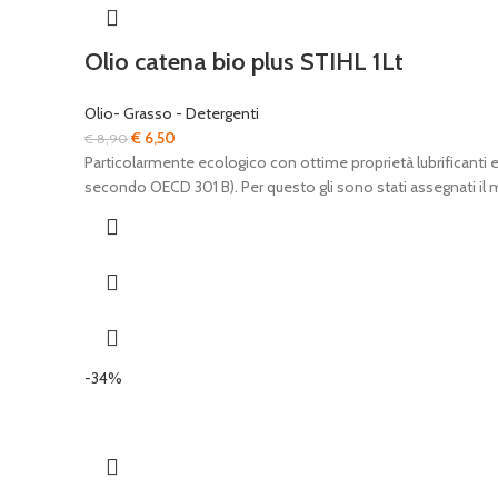
Olio catena bio plus STIHL 1Lt
Olio- Grasso - Detergenti
Il
Il
€
6,50
€
8,90
prezzo
prezzo
Particolarmente ecologico con ottime proprietà lubrificanti
originale
attuale
secondo OECD 301 B). Per questo gli sono stati assegnati il
era:
è:
€ 8,90.
€ 6,50.
-34%