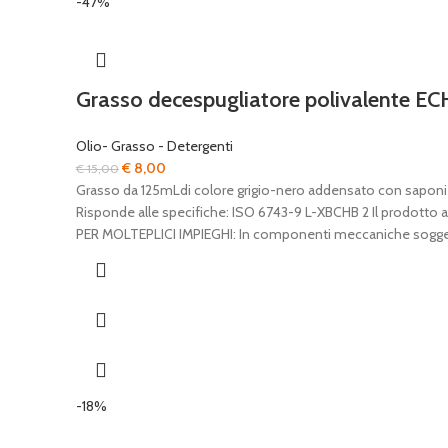
-47%
Grasso decespugliatore polivalente E
Olio- Grasso - Detergenti
Il
Il
€
8,00
€
15,00
prezzo
prezzo
Grasso da 125mLdi colore grigio-nero addensato con saponi di l
originale
attuale
Risponde alle specifiche: ISO 6743-9 L-XBCHB 2 Il prodotto as
era:
è:
PER MOLTEPLICI IMPIEGHI: In componenti meccaniche soggette a v
€ 15,00.
€ 8,00.
-18%