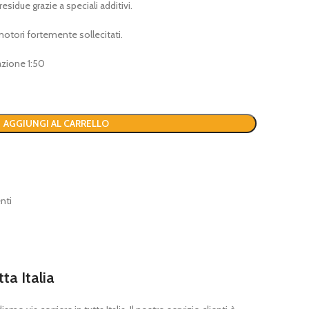
idue grazie a speciali additivi.
otori fortemente sollecitati.
zione 1:50
AGGIUNGI AL CARRELLO
nti
tta Italia