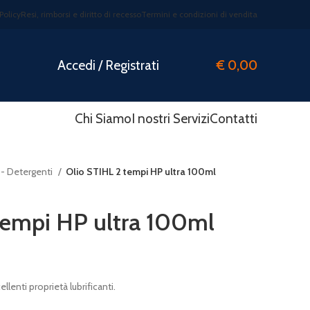
Policy
Resi, rimborsi e diritto di recesso
Termini e condizioni di vendita
Accedi / Registrati
€
0,00
Chi Siamo
I nostri Servizi
Contatti
 - Detergenti
Olio STIHL 2 tempi HP ultra 100ml
tempi HP ultra 100ml
lenti proprietà lubrificanti.