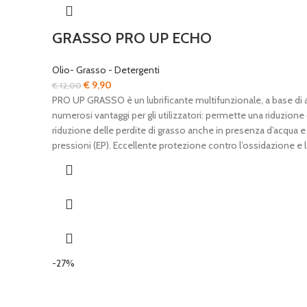
GRASSO PRO UP ECHO
Olio- Grasso - Detergenti
Il
Il
€
9,90
€
12,00
prezzo
prezzo
PRO UP GRASSO è un lubrificante multifunzionale, a base di a
originale
attuale
numerosi vantaggi per gli utilizzatori: permette una riduzi
era:
è:
riduzione delle perdite di grasso anche in presenza d’acqua e 
€ 12,00.
€ 9,90.
pressioni (EP). Eccellente protezione contro l’ossidazione e la 
-27%