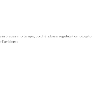
te e in brevissimo tempo, poiché a base vegetale ( omologato
r l'ambiente