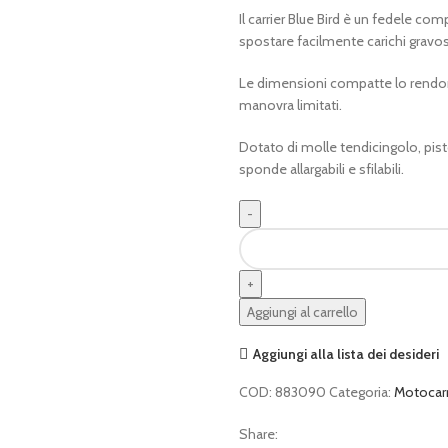
Il carrier Blue Bird è un fedele com
spostare facilmente carichi gravos
Le dimensioni compatte lo rendono 
manovra limitati.
Dotato di molle tendicingolo, pist
sponde allargabili e sfilabili.
MOTOCARRIOLA
CINGOLATA
BLUEBIRD
500
Aggiungi al carrello
quantità
Aggiungi alla lista dei desideri
COD:
883090
Categoria:
Motocarr
Share: