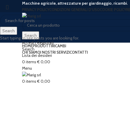
Macchine agricole, attrezzature per giardinaggio, ricambi.
PRIVACY POLICY
CONDIZIONI GENERALI D’USO
COOKIE POLICY
R
Search
Search
Start typing to see posts you are looking for.
Accedi / Registrati
HOME
PRODOTTI
RICAMBI
Search
CHI SIAMO
I NOSTRI SERVIZI
CONTATTI
Lista dei desideri
-7%
0
items
€
0,00
Menu
0
items
€
0,00
Click to enlarge