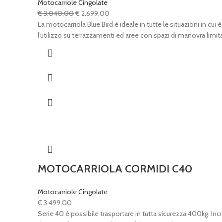
Motocarriole Cingolate
Il
Il
€
3.040,00
€
2.699,00
prezzo
prezzo
La motocarriola Blue Bird è ideale in tutte le situazioni in 
originale
attuale
l’utilizzo su terrazzamenti ed aree con spazi di manovra limita
era:
è:
€ 3.040,00.
€ 2.699,00.
MOTOCARRIOLA CORMIDI C40
Motocarriole Cingolate
€
3.499,00
Serie 40 è possibile trasportare in tutta sicurezza 400kg. Incr