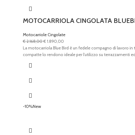
MOTOCARRIOLA CINGOLATA BLUEB
Motocarriole Cingolate
Il
Il
€
2.168,00
€
1.890,00
prezzo
prezzo
La motocarriola Blue Bird è un fedele compagno di lavoro in t
originale
attuale
compatte lo rendono ideale per l’utilizzo su terrazzamenti ed
era:
è:
€ 2.168,00.
€ 1.890,00.
-10%
New