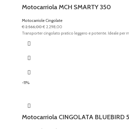
Motocarriola MCH SMARTY 350
Motocarriole Cingolate
Il
Il
€
2.566,00
€
2.298,00
prezzo
prezzo
Transporter cingolato pratico leggero e potente. Ideale per
originale
attuale
era:
è:
€ 2.566,00.
€ 2.298,00.
-11%
Motocarriola CINGOLATA BLUEBIRD