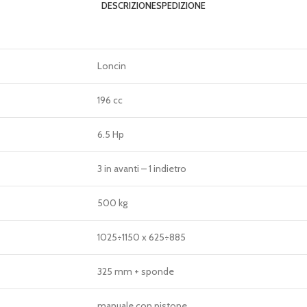
DESCRIZIONE
SPEDIZIONE
Loncin
196 cc
6.5 Hp
3 in avanti – 1 indietro
500 kg
1025÷1150 x 625÷885
325 mm + sponde
manuale con pistone