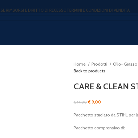
ESI, RIMBORSI E DIRITTO DI RECESSO
TERMINI E CONDIZIONI DI VENDITA
Home
Prodotti
Olio- Grasso
Back to products
CARE & CLEAN ST
Il
Il
€
9,00
€
14,00
prezzo
prezzo
Pacchetto studiato da STIHL per la
originale
attuale
era:
è:
Pacchetto comprensivo di:
€ 14,00.
€ 9,00.