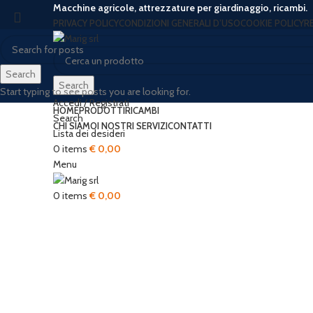
Macchine agricole, attrezzature per giardinaggio, ricambi.
PRIVACY POLICY
CONDIZIONI GENERALI D’USO
COOKIE POLICY
R
Search
Search
Start typing to see posts you are looking for.
Accedi / Registrati
HOME
PRODOTTI
RICAMBI
Search
CHI SIAMO
I NOSTRI SERVIZI
CONTATTI
Lista dei desideri
-36%
0
items
€
0,00
Menu
Click to enlarge
0
items
€
0,00