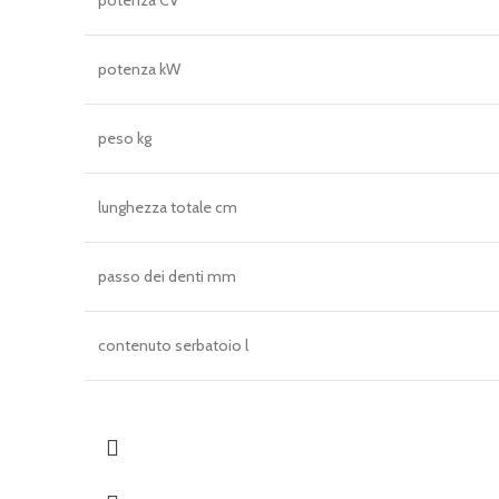
potenza CV
potenza kW
peso kg
lunghezza totale cm
passo dei denti mm
contenuto serbatoio l