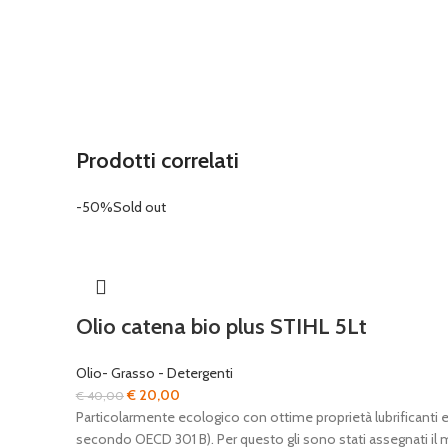
Prodotti correlati
-50%
Sold out
Olio catena bio plus STIHL 5Lt
Olio- Grasso - Detergenti
Il
Il
€
20,00
€
40,00
prezzo
prezzo
Particolarmente ecologico con ottime proprietà lubrificanti
originale
attuale
secondo OECD 301 B). Per questo gli sono stati assegnati il