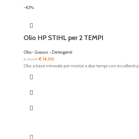
-42%
Olio HP STIHL per 2 TEMPI
Olio- Grasso - Detergenti
Il
Il
€
14,00
€
24,00
prezzo
prezzo
Olio a base minerale per motori a due tempi con eccellenti pr
originale
attuale
era:
è:
€ 24,00.
€ 14,00.