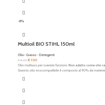
-8%
Multioil BIO STIHL 150ml
Olio- Grasso - Detergenti
Il
Il
€
7,40
€
8,00
prezzo
prezzo
Olio multiuso per svariate funzioni.
Non adatto come olio c
originale
attuale
Questo olio ecocompatibile è composto al 90% da materie pri
era:
è:
€ 8,00.
€ 7,40.