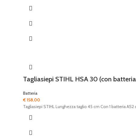
era:
è:
€ 40,00.
€ 20,00.
Tagliasiepi STIHL HSA 30 (con batteria
Batteria
€
158,00
Tagliasiepi STIHL Lunghezza taglio 45 cm Con 1 batteria AS2 