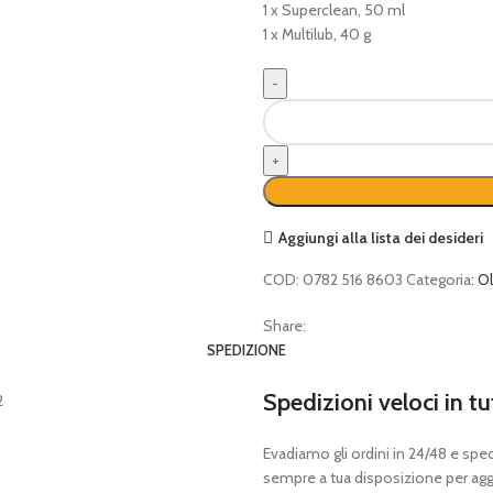
1 x Superclean, 50 ml
1 x Multilub, 40 g
CARE
&
CLEAN
STIHL
KIT
HS
Aggiungi alla lista dei desideri
quantità
COD:
0782 516 8603
Categoria:
Ol
Share:
SPEDIZIONE
Spedizioni veloci in tu
Evadiamo gli ordini in 24/48 e spedia
sempre a tua disposizione per aggi