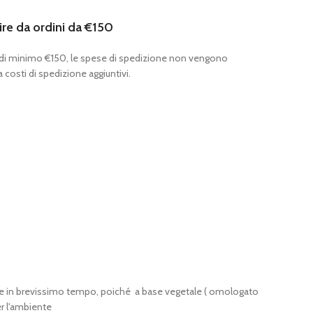
ire da ordini da €150
 di minimo €150, le spese di spedizione non vengono
 costi di spedizione aggiuntivi.
te e in brevissimo tempo, poiché a base vegetale ( omologato
r l'ambiente