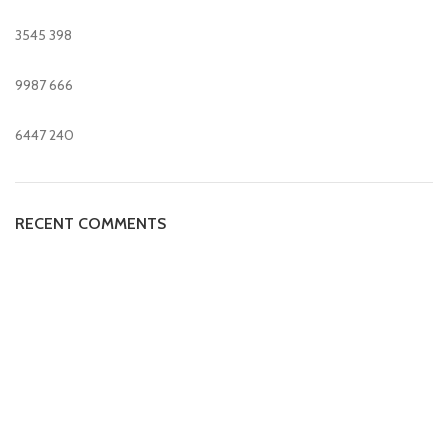
3545
398
9987
666
6447
240
RECENT COMMENTS